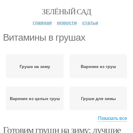
ЗЕЛЁНЫЙ САД
главная
новости
статьи
Витамины в грушах
Груши на зиму
Варение из груш
Варение из целых груш
Груши для зимы
Показать все
Готовим груши на зиму: лучшие
Груши для зимнего
Компот из груш