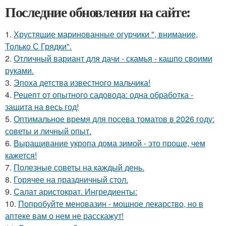
Последние обновления на сайте:
1.
Хрустящие маринованные огурчики ", внимание,
Только С Грядки".
2.
Отличный вариант для дачи - скамья - кашпо своими
руками.
3.
Эпоха детства известного мальчика!
4.
Рецепт от опытного садовода: одна обработка -
защита на весь год!
5.
Оптимальное время для посева томатов в 2026 году:
советы и личный опыт.
6.
Выращивание укропа дома зимой - это проще, чем
кажется!
7.
Полезные советы на каждый день.
8.
Горячее на праздничный стол.
9.
Салат аристократ. Ингредиенты:
10.
Попробуйте меновазин - мощное лекарство, но в
аптеке вам о нем не расскажут!