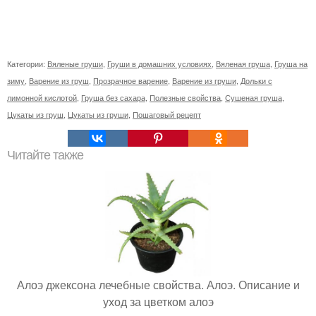
Категории:
Вяленые груши
,
Груши в домашних условиях
,
Вяленая груша
,
Груша на
зиму
,
Варение из груш
,
Прозрачное варение
,
Варение из груши
,
Дольки с
лимонной кислотой
,
Груша без сахара
,
Полезные свойства
,
Сушеная груша
,
Цукаты из груш
,
Цукаты из груши
,
Пошаговый рецепт
Читайте также
Алоэ джексона лечебные свойства. Алоэ. Описание и
уход за цветком алоэ