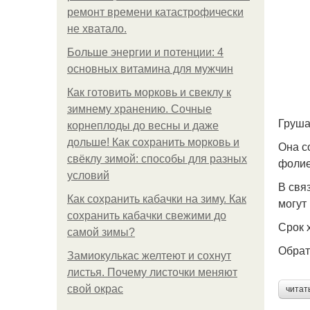
ремонт времени катастрофически
не хватало.
Больше энергии и потенции: 4
основных витамина для мужчин
Как готовить морковь и свеклу к
зимнему хранению. Сочные
Груша
корнеплоды до весны и даже
дольше! Как сохранить морковь и
Она с
свёклу зимой: способы для разных
фолие
условий
В свя
Как сохранить кабачки на зиму. Как
могут
сохранить кабачки свежими до
Срок 
самой зимы?
Обрат
Замиокулькас желтеют и сохнут
листья. Почему листочки меняют
свой окрас
читат