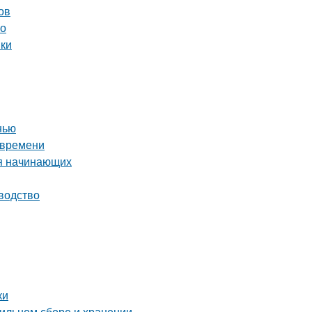
ов
во
нки
нью
 времени
ля начинающих
водство
ки
вильном сборе и хранении