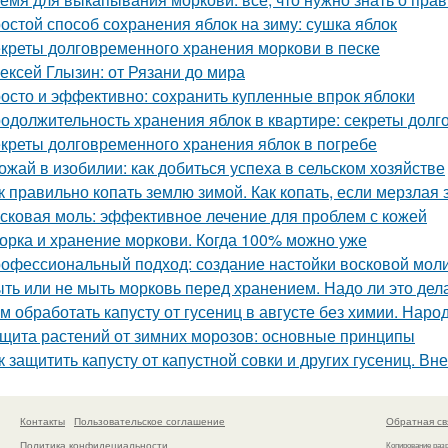
остой способ сохранения яблок на зиму: сушка яблок
креты долговременного хранения моркови в песке
ексей Глызин: от Рязани до мира
осто и эффективно: сохранить купленные впрок яблоки
одолжительность хранения яблок в квартире: секреты долг
креты долговременного хранения яблок в погребе
ожай в изобилии: как добиться успеха в сельском хозяйстве
к правильно копать землю зимой. Как копать, если мерзлая
сковая моль: эффективное лечение для проблем с кожей
орка и хранение моркови. Когда 100% можно уже
офессиональный подход: создание настойки восковой мол
ть или не мыть морковь перед хранением. Надо ли это дела
м обработать капусту от гусениц в августе без химии. Наро
щита растений от зимних морозов: основные принципы
к защитить капусту от капустной совки и других гусениц. В
Контакты
Пользовательское соглашение
Обратная св
Политика конфидециальности
Копирование раз