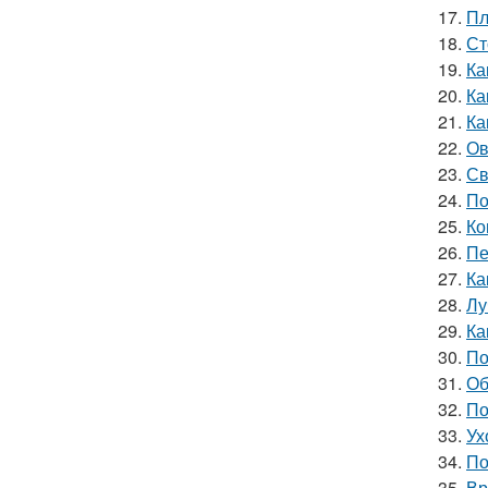
17.
Пл
18.
Ст
19.
Ка
20.
Ка
21.
Ка
22.
Ов
23.
Св
24.
По
25.
Ко
26.
Пе
27.
Ка
28.
Лу
29.
Ка
30.
По
31.
Об
32.
По
33.
Ух
34.
По
35.
Вр