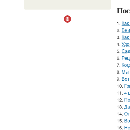
Пос
1.
Как
2.
Вни
3.
Как
4.
Удо
5.
Сад
6.
Рец
7.
Ког
8.
Мы 
9.
Вот
10.
Гр
11.
4 
12.
По
13.
Да
14.
От
15.
Во
16.
He