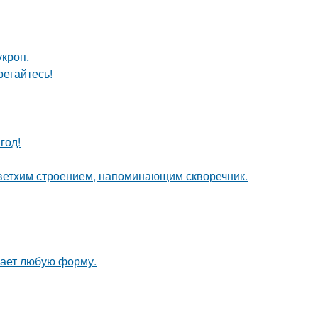
кроп.
егайтесь!
год!
 ветхим строением, напоминающим скворечник.
мает любую форму.