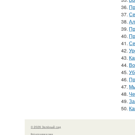
36.
Пр
37.
Се
38.
Ал
39.
Пр
40.
Пр
41.
Се
42.
Ур
43.
Ка
44.
Во
45.
Уб
46.
Пр
47.
Мы
48.
Че
49.
За
50.
Ка
© 2026 Зелёный сад
Всё для дачи и сада