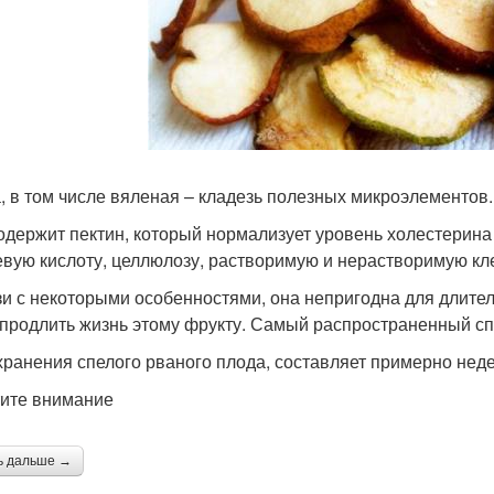
, в том числе вяленая – кладезь полезных микроэлементов.
одержит пектин, который нормализует уровень холестерина 
вую кислоту, целлюлозу, растворимую и нерастворимую кле
зи с некоторыми особенностями, она непригодна для длите
 продлить жизнь этому фрукту. Самый распространенный сп
хранения спелого рваного плода, составляет примерно недел
ите внимание
ь дальше →