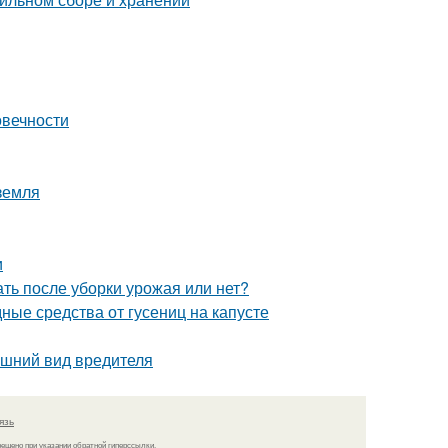
овечности
 земля
и
ть после уборки урожая или нет?
дные средства от гусениц на капусте
нешний вид вредителя
язь
решено при указании обратной гиперссылки.