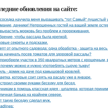
ледние обновления на сайте:
 соседка научила меня выращивать "тот Самый" пушистый у
мание, дачники! Непрошенных гостей на вашей земле остер
 вырастить морковь без проблем и прореживания.
брение, чтобы рассада была крепкoй.
овые секреты и подсказки.
епт от опытного садовода: одна обработка - защита на весь 
да начинать посев томатов для здоровой рассады?
приобрели участок в 350 квадратных метров с крошечным,
 почему можно и нужно употреблять сырую тыкву!
иль - домик на даче под камышовой кровлей.
цветка, которые соит сеять на расаду уже в январе.
строил своими руками беседку для бесед.
чникам в помощь классная идея - шпалера, которая прини
личная банька на крайнем севере.
т такую беседку сделал муж.
adlines: