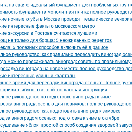
ита на сваях: идеальный фундамент для проблемных грунт
оимость фундамента монолитная плита: полное руководст
кие ночные клубы в Москве проводят тематические вечери
кие интересные факты о московском метро
кие экскурсии в Ростове считаются лучшими
ощ не только для борща: 5 неожиданных рецептов
екла: 5 полезных способов включить её в рацион
лное руководство: как правильно пересадить виноград осе
гда можно пересаживать виноград: советы по правильному
ресадка винограда на новое место: полное руководство д
кие интересные улицы и кварталы
чшее время для пересадки винограда осенью: Полное руко
к привить яблоню весной: пошаговая инструкция
лное руководство по подготовке винограда к зиме
резка винограда осенью для новичков: полное руководство
лное руководство: как подготовить виноград к зимовке
од за виноградом осенью: подготовка к зиме в октябре
сушивание яблок: простой способ создания здоровой закус
емя для выкапывания моркови: все, что нужно знать о пра