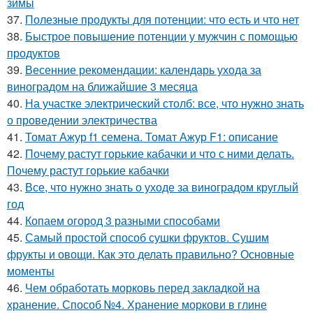
зимы
37.
Полезные продукты для потенции: что есть и что нет
38.
Быстрое повышение потенции у мужчин с помощью
продуктов
39.
Весенние рекомендации: календарь ухода за
виноградом на ближайшие 3 месяца
40.
На участке электрический столб: все, что нужно знать
о проведении электричества
41.
Томат Ажур f1 семена. Томат Ажур F1: описание
42.
Почему растут горькие кабачки и что с ними делать.
Почему растут горькие кабачки
43.
Все, что нужно знать о уходе за виноградом круглый
год
44.
Копаем огород 3 разными способами
45.
Самый простой способ сушки фруктов. Сушим
фрукты и овощи. Как это делать правильно? Основные
моменты
46.
Чем обработать морковь перед закладкой на
хранение. Способ №4. Хранение моркови в глине