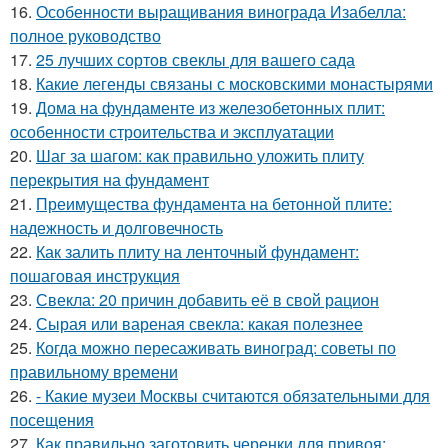
16.
Особенности выращивания винограда Изабелла:
полное руководство
17.
25 лучших сортов свеклы для вашего сада
18.
Какие легенды связаны с московскими монастырями
19.
Дома на фундаменте из железобетонных плит:
особенности строительства и эксплуатации
20.
Шаг за шагом: как правильно уложить плиту
перекрытия на фундамент
21.
Преимущества фундамента на бетонной плите:
надежность и долговечность
22.
Как залить плиту на ленточный фундамент:
пошаговая инструкция
23.
Свекла: 20 причин добавить её в свой рацион
24.
Сырая или вареная свекла: какая полезнее
25.
Когда можно пересаживать виноград: советы по
правильному времени
26.
- Какие музеи Москвы считаются обязательными для
посещения
27.
Как правильно заготовить черенки для привоя: