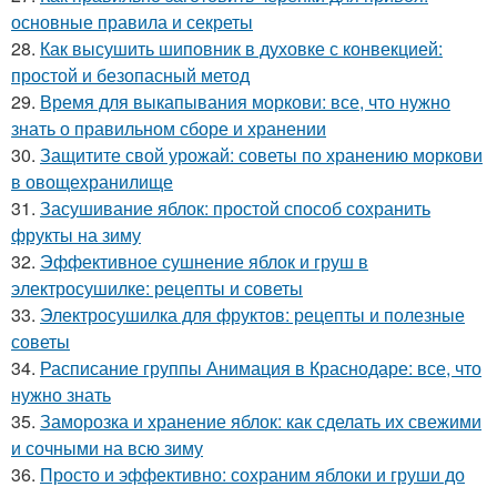
основные правила и секреты
28.
Как высушить шиповник в духовке с конвекцией:
простой и безопасный метод
29.
Время для выкапывания моркови: все, что нужно
знать о правильном сборе и хранении
30.
Защитите свой урожай: советы по хранению моркови
в овощехранилище
31.
Засушивание яблок: простой способ сохранить
фрукты на зиму
32.
Эффективное сушнение яблок и груш в
электросушилке: рецепты и советы
33.
Электросушилка для фруктов: рецепты и полезные
советы
34.
Расписание группы Анимация в Краснодаре: все, что
нужно знать
35.
Заморозка и хранение яблок: как сделать их свежими
и сочными на всю зиму
36.
Просто и эффективно: сохраним яблоки и груши до