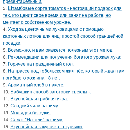
презентабельный.
3.
Штамбовые сорта томатов - настоящий подарок для
тех, кто ценит свое время или занят на работе, но
мечтает о собственном урожае.
4.
Уход за цветочными луковицами с помощью
картонных лотков для яиц: простой способ траншейной
посадки.
5.
Возможно, и вам окажется полезным этот метод.
6.
Рекомендации для получения богатого урожая лука:
7.
Горячее на праздничный стол.
8.
На трассе под тобольском жил пёс, который ждал там
погибшего хозяина 13 лет.
9.
Ароматный хлеб в пакете.
10.
Бабушкин способ заготовки свеклы -.
11.
Вкуснейшая грибная икра.
12.
Сладкий чили на зиму.
13.
Моя идея беседки.
14.
Caлaт "Нaтaли" нa зиму.
15.
Вкуснейшая закусочка - огурчики.