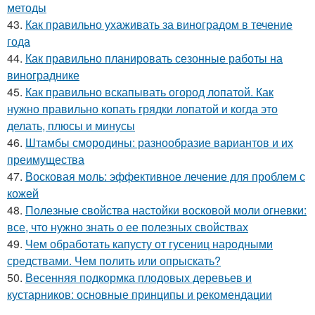
методы
43.
Как правильно ухаживать за виноградом в течение
года
44.
Как правильно планировать сезонные работы на
винограднике
45.
Как правильно вскапывать огород лопатой. Как
нужно правильно копать грядки лопатой и когда это
делать, плюсы и минусы
46.
Штамбы смородины: разнообразие вариантов и их
преимущества
47.
Восковая моль: эффективное лечение для проблем с
кожей
48.
Полезные свойства настойки восковой моли огневки:
все, что нужно знать о ее полезных свойствах
49.
Чем обработать капусту от гусениц народными
средствами. Чем полить или опрыскать?
50.
Весенняя подкормка плодовых деревьев и
кустарников: основные принципы и рекомендации