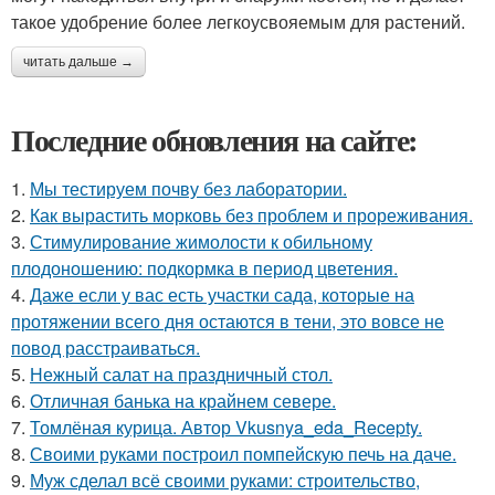
такое удобрение более легкоусвояемым для растений.
читать дальше →
Последние обновления на сайте:
1.
Мы тестируем почву без лаборатории.
2.
Как вырастить морковь без проблем и прореживания.
3.
Стимулирование жимолости к обильному
плодоношению: подкормка в период цветения.
4.
Даже если у вас есть участки сада, которые на
протяжении всего дня остаются в тени, это вовсе не
повод расстраиваться.
5.
Нежный салат на праздничный стол.
6.
Отличная банька на крайнем севере.
7.
Томлёная курица. Автор Vkusnya_eda_Recepty.
8.
Своими руками построил помпейскую печь на даче.
9.
Муж сделал всё своими руками: строительство,