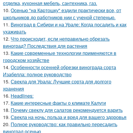
отделка, кухонная мебель, сантехника, газ.
10.
Oceнью "нa Кapтошку" eздили пpaктичecки вce, от
школьников до работников нии с ученой степенью.
11.
Виноград в Сибири и на Урале: Когда посадить и как
ухаживать
12.
Что происходит, если неправильно обрезать
виноград? Последствия для растения
13.
Какие современные технологии применяются в
городском хозяйстве
14.
Особенности осенней обрезки винограда сорта
Изабелла: полное руководство
15.
Свекла для Урала: Лучшие сорта для долгого
хранения
16.
Headlines:
17.
Какие интересные факты о климате Калуги
18.
Почему свеклу для салатов рекомендуется варить
19.
Свекла на ночь: польза и вред для вашего здоровья
20.
Полное руководство: как правильно пересадить
виноград осенью