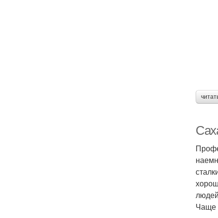
читат
Сах
Профе
наемн
сталк
хорош
людей
Чаще 