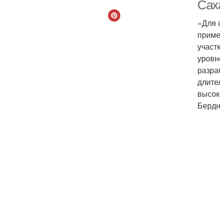
Сах
«Для 
приме
участ
уровн
разра
длите
высок
Бердн