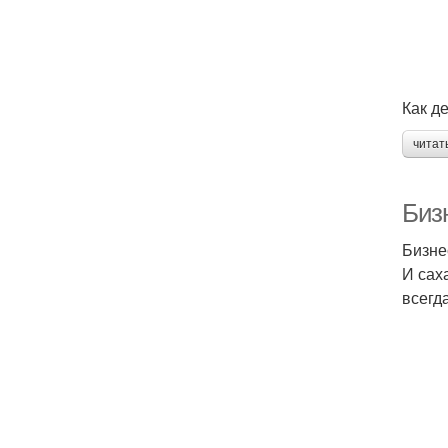
Как д
читат
Биз
Бизне
И сах
всегд