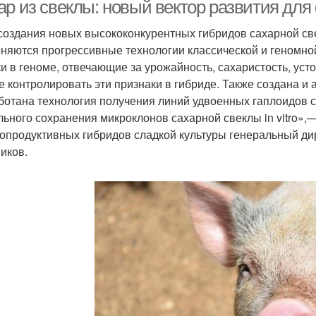
условиях
ар из свеклы: новый вектор развития дл
создания новых высококонкурентных гибридов сахарной св
няются прогрессивные технологии классической и геномной
ки в геноме, отвечающие за урожайность, сахаристость, уст
е контролировать эти признаки в гибриде. Также создана 
ботана технология получения линий удвоенных гаплоидов са
льного сохранения микроклонов сахарной свеклы in vitro»,
опродуктивных гибридов сладкой культуры генеральный 
иков.