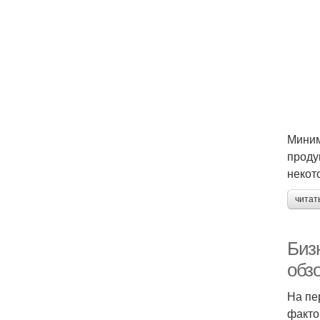
Миним
проду
некот
читат
Бизн
обз
На пе
факто