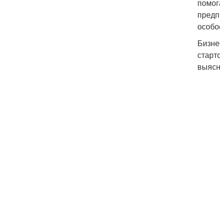
помог
предп
особо
Бизне
старт
выясн