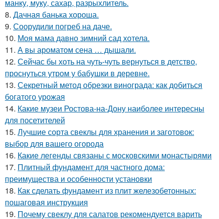
манку, муку, сахар, разрыхлитель.
8.
Дачная банька хороша.
9.
Соорудили погреб на даче.
10.
Моя мама давно зимний сад хотела.
11.
А вы ароматом сена … дышали.
12.
Сейчас бы хоть на чуть-чуть вернуться в детство,
проснуться утром у бабушки в деревне.
13.
Секретный метод обрезки винограда: как добиться
богатого урожая
14.
Какие музеи Ростова-на-Дону наиболее интересны
для посетителей
15.
Лучшие сорта свеклы для хранения и заготовок:
выбор для вашего огорода
16.
Какие легенды связаны с московскими монастырями
17.
Плитный фундамент для частного дома:
преимущества и особенности установки
18.
Как сделать фундамент из плит железобетонных:
пошаговая инструкция
19.
Почему свеклу для салатов рекомендуется варить