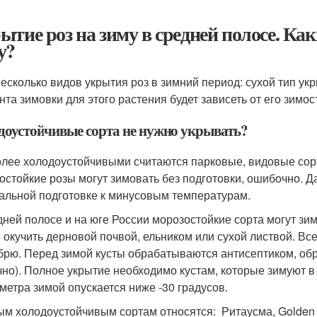
ытие роз на зиму в средней полосе. Ка
у?
несколько видов укрытия роз в зимний период: сухой тип ук
нта зимовки для этого растения будет зависеть от его зимос
доустойчивые сорта не нужно укрывать?
лее холодоустойчивыми считаются парковые, видовые сорта
остойкие розы могут зимовать без подготовки, ошибочно.
альной подготовке к минусовым температурам.
дней полосе и на юге России морозостойкие сорта могут зим
 окучить дерновой почвой, ельником или сухой листвой. В
брю. Перед зимой кусты обрабатываются антисептиком, об
чно). Полное укрытие необходимо кустам, которые зимуют в
метра зимой опускается ниже -30 градусов.
ым холодоустойчивым сортам относятся: Ритаусма, Golden C