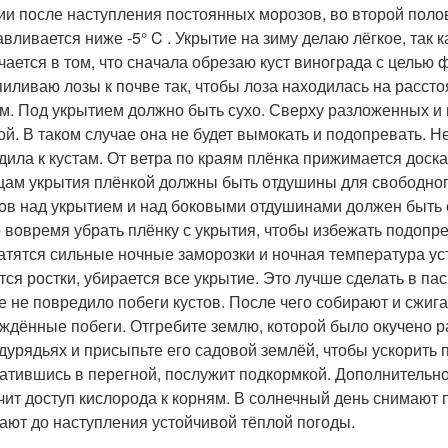
ии после наступления постоянных морозов, во второй полов
авливается ниже -5° C . Укрытие на зиму делаю лёгкое, так 
чается в том, что сначала обрезаю куст винограда с целью
иливаю лозы к почве так, чтобы лоза находилась на рассто
м. Под укрытием должно быть сухо. Сверху разложенных 
ой. В таком случае она не будет вымокать и подопревать. Н
дила к кустам. От ветра по краям плёнка прижимается доск
цам укрытия плёнкой должны быть отдушины для свободного
ов над укрытием и над боковыми отдушинами должен быть сло
 вовремя убрать плёнку с укрытия, чтобы избежать подопрев
атятся сильные ночные заморозки и ночная температура уста
тся ростки, убирается все укрытие. Это лучше сделать в па
е не повредило побеги кустов. После чего собирают и сжиг
ждённые побеги. Отгребите землю, которой было окучено 
дурядьях и присыпьте его садовой землёй, чтобы ускорить
атившись в перегной, послужит подкормкой. Дополнительн
чит доступ кислорода к корням. В солнечный день снимают
ают до наступления устойчивой тёплой погоды.