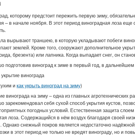
а
рад, которому предстоит пережить первую зиму, обязательн
ря – в начале ноября. В этот период виноградная лоза еще 
ть.
ла вырывают траншею, в которую укладывают побеги виног
пают землей. Кроме того, сооружают дополнительное укрыти
оида, брезента) или лапника. Когда выпадает снег, он ста
о подготовив виноград к зиме в первый год, в дальнейшем 
 укрытие винограда
сухим и
как укрыть виноград на зиму
)
ие винограда на зиму – одна из главных агротехнических р
о зарекомендовал себя сухой способ укрытия кустов, позв
гоприятных погодных условий. Естественная защита слоем 
тая лоза. Содержащийся в нём воздух благодаря своей ни
. Однако снежный покров является недостаточно надёжной з
озки в этот период не только не вредят винограду, но и по