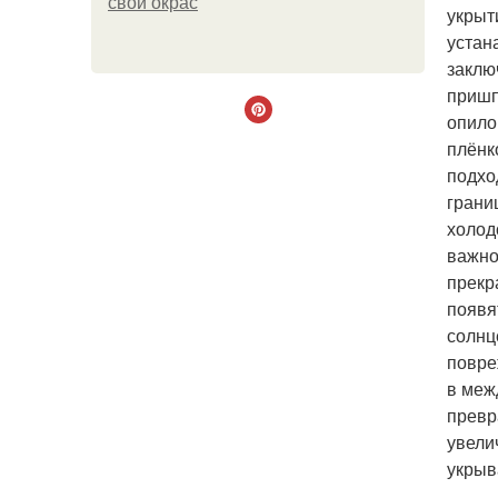
свой окрас
укрыт
устан
заклю
пришп
опило
плёнк
подхо
грани
холод
важно
прекр
появя
солнц
повре
в меж
превр
увели
укрыв