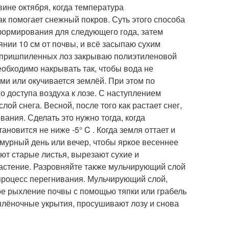
ине октября, когда температура
как помогает снежный покров. Суть этого способа
 формирования для следующего года, затем
янии 10 см от почвы, и всё засыпаю сухим
и пришпиленных лоз закрываю полиэтиленовой
еобходимо накрывать так, чтобы вода не
ами или окучивается землёй. При этом по
 доступа воздуха к лозе. С наступлением
й снега. Весной, после того как растает снег,
ания. Сделать это нужно тогда, когда
новится не ниже -5° C . Когда земля оттает и
смурный день или вечер, чтобы яркое весеннее
ают старые листья, вырезают сухие и
растение. Разровняйте также мульчирующий слой
 процесс перегнивания. Мульчирующий слой,
ое рыхление почвы с помощью тяпки или грабель
 плёночные укрытия, просушивают лозу и снова