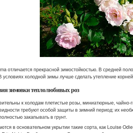
sma отличается прекрасной зимостойкостью. В средней полос
 В условиях холодной зимы лучше сделать утепление корней
вия зимовки теплолюбивых роз
вительны к холодам плетистые розы, миниатюрные, чайно-г
видности требуют особой защиты в зимний период: их необх
полностью закапывать в грунт.
тся в основательном укрытии такие сорта, как Louise Odier,