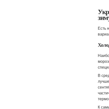
Укр
зим
Есть 
вариа
Холо
Наибо
мороз
специ
В сре
лучше
сентя
части
термо
К сам