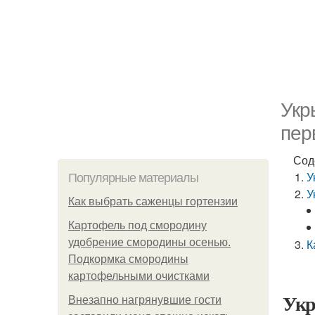
Укр
пер
Сод
У
Популярные материалы
У
Как выбрать саженцы гортензии
Картофель под смородину
удобрение смородины осенью.
К
Подкормка смородины
картофельными очистками
Укр
Внезапно нагрянувшие гости