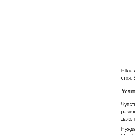
Ritau
стоя.
Усло
Чувст
разно
даже 
Нуждаю