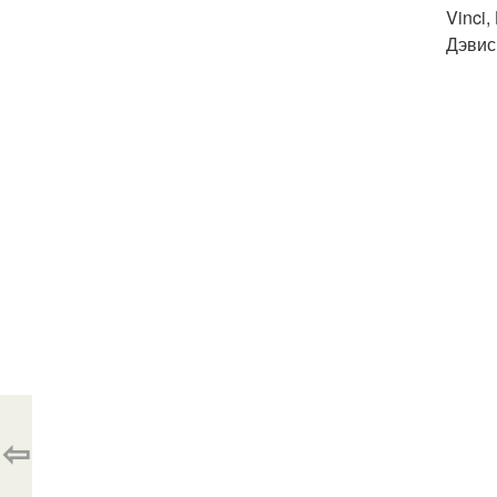
Vinci
Дэвис
⇦