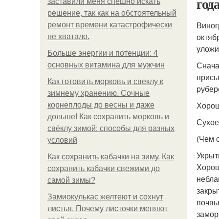
год
заставили меня спешно искать
решение, так как на обстоятельный
Виног
ремонт времени катастрофически
октяб
не хватало.
уложи
Больше энергии и потенции: 4
Снача
основных витамина для мужчин
присы
Как готовить морковь и свеклу к
рубер
зимнему хранению. Сочные
Хорош
корнеплоды до весны и даже
дольше! Как сохранить морковь и
Сухое
свёклу зимой: способы для разных
(Чем 
условий
Укрыт
Как сохранить кабачки на зиму. Как
Хорош
сохранить кабачки свежими до
небла
самой зимы?
закры
Замиокулькас желтеют и сохнут
почвы
листья. Почему листочки меняют
замор