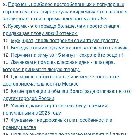
8.
Перечень наиболее востребованных и популярных
сортов томатов, широко культивируемых как в частных
хозяйствах, так и в промышленном масштабе:
9.
Куркума - это гораздо больше, чем просто специя,
придающая плову яркий оттенок.
10.
Муж, брат, свояк построили сами такую красоту.
11.
Беседка своими руками их того, что было в наличии.
12.
Перчики на зиму за 15 минут - сохраняйте рецепт!
13.
Дачникам в помощь классная идея - шпалера,
которая принимает любую форму.
14.
Где можно найти скрытые или менее известные
достопримечательности в Москве
15.
Какие традиции и обычаи Волгограда отличают его от
других городов России
16.
Узнайте, какие сорта свеклы будут самыми
популярными в 2025 году
17.
Фундамент из дорожных плит: особенности и
преимущества
18.
Полное руководство по заливке монолитной плиты