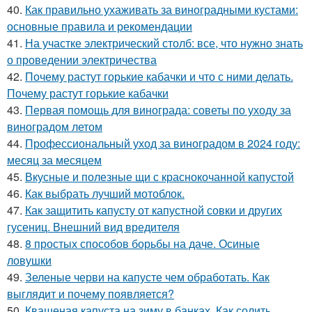
40.
Как правильно ухаживать за виноградными кустами:
основные правила и рекомендации
41.
На участке электрический столб: все, что нужно знать
о проведении электричества
42.
Почему растут горькие кабачки и что с ними делать.
Почему растут горькие кабачки
43.
Первая помощь для винограда: советы по уходу за
виноградом летом
44.
Профессиональный уход за виноградом в 2024 году:
месяц за месяцем
45.
Вкусные и полезные щи с краснокочанной капустой
46.
Как выбрать лучший мотоблок.
47.
Как защитить капусту от капустной совки и других
гусениц. Внешний вид вредителя
48.
8 простых способов борьбы на даче. Осиные
ловушки
49.
Зеленые черви на капусте чем обработать. Как
выглядит и почему появляется?
50.
Квашеная капуста на зиму в банках. Как солить