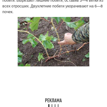
побеги. Вырезают лишние побеги, оставив 3—4 ветки из
всех отросших. Двухлетние побеги укорачивают на 6—8
почек.