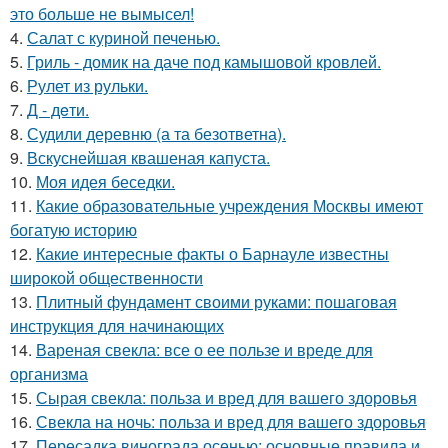
это больше не вымысел!
4.
Салат с куриной печенью.
5.
Гриль - домик на даче под камышовой кровлей.
6.
Рулет из рульки.
7.
Д - дeти.
8.
Судили деревню (а та безответна).
9.
Вскуснейшая квашеная капуста.
10.
Моя идея беседки.
11.
Какие образовательные учреждения Москвы имеют
богатую историю
12.
Какие интересные факты о Барнауле известны
широкой общественности
13.
Плитный фундамент своими руками: пошаговая
инструкция для начинающих
14.
Вареная свекла: все о ее пользе и вреде для
организма
15.
Сырая свекла: польза и вред для вашего здоровья
16.
Свекла на ночь: польза и вред для вашего здоровья
17.
Пересадка винограда осенью: основные правила и