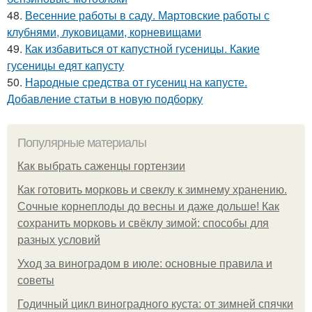
48.
Весенние работы в саду. Мартовские работы с
клубнями, луковицами, корневищами
49.
Как избавиться от капустной гусеницы. Какие
гусеницы едят капусту
50.
Народные средства от гусениц на капусте.
Добавление статьи в новую подборку
Популярные материалы
Как выбрать саженцы гортензии
Как готовить морковь и свеклу к зимнему хранению.
Сочные корнеплоды до весны и даже дольше! Как
сохранить морковь и свёклу зимой: способы для
разных условий
Уход за виноградом в июле: основные правила и
советы
Годичный цикл виноградного куста: от зимней спячки