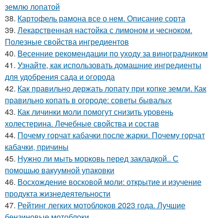
землю лопатой
38.
Картофель рамона все о нем. Описание сорта
39.
Лекарственная настойка с лимоном и чесноком.
Полезные свойства ингредиентов
40.
Весенние рекомендации по уходу за виноградником
41.
Узнайте, как использовать домашние ингредиенты
для удобрения сада и огорода
42.
Как правильно держать лопату при копке земли. Как
правильно копать в огороде: советы бывалых
43.
Как личинки моли помогут снизить уровень
холестерина. Лечебные свойства и состав
44.
Почему горчат кабачки после жарки. Почему горчат
кабачки, причины
45.
Нужно ли мыть морковь перед закладкой.. С
помощью вакуумной упаковки
46.
Восхождение восковой моли: открытие и изучение
продукта жизнедеятельности
47.
Рейтинг легких мотоблоков 2023 года. Лучшие
бензиновые мотоблоки