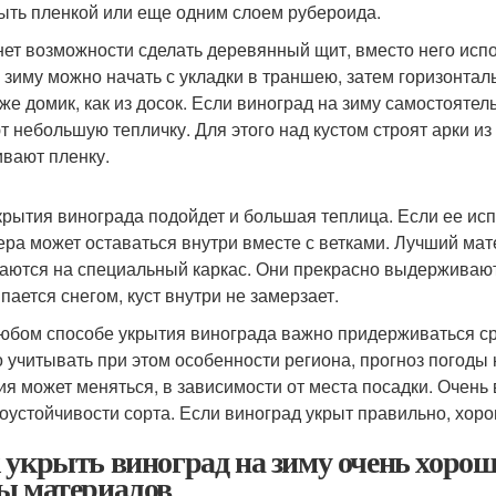
ыть пленкой или еще одним слоем рубероида.
нет возможности сделать деревянный щит, вместо него ис
а зиму можно начать с укладки в траншею, затем горизонта
 же домик, как из досок. Если виноград на зиму самостоят
т небольшую тепличку. Для этого над кустом строят арки из
ивают пленку.
крытия винограда подойдет и большая теплица. Если ее испо
ра может оставаться внутри вместе с ветками. Лучший ма
аются на специальный каркас. Они прекрасно выдерживают 
пается снегом, куст внутри не замерзает.
юбом способе укрытия винограда важно придерживаться ср
 учитывать при этом особенности региона, прогноз погоды 
ия может меняться, в зависимости от места посадки. Очен
оустойчивости сорта. Если виноград укрыт правильно, хор
 укрыть виноград на зиму очень хорош
ы материалов