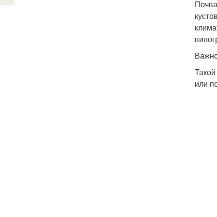
Почва
кусто
клима
виног
Важно
Такой
или п