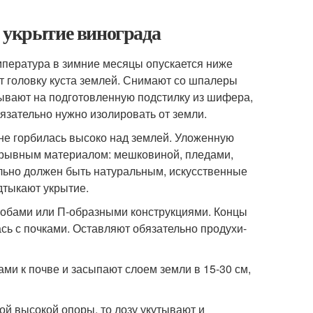
е укрытие винограда
емпература в зимние месяцы опускается ниже
т головку куста землей. Снимают со шпалеры
ывают на подготовленную подстилку из шифера,
бязательно нужно изолировать от земли.
не горбилась высоко над землей. Уложенную
крывным материалом: мешковиной, пледами,
ьно должен быть натуральным, искусственные
дтыкают укрытие.
кобами или П-образными конструкциями. Концы
сь с почками. Оставляют обязательно продухи-
и к почве и засыпают слоем земли в 15-30 см,
ой высокой опоры, то лозу укутывают и