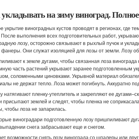
 укладывать на зиму виноград. Полно
е укрытие виноградных кустов проводят в регионах, где т
. После выполнения всех подготовительных работ, укрываю
радную лозу, осторожно связывают в рыхлый пучок и уклад
, фанеры. Они служат изоляцией для лозы от земли. Лозу о
иливают к земле дугами, чтобы связанная лоза винограда 
мную часть растений укрывают заранее подготовленным у
ом, соломенными циновками. Укрывной материал обязател
иалы не держат тепло. Лоза может погибнуть. Аккуратно по
у натягивают пленку-утеплитель и закрепляют ее дугами–с
и присыпают землей и следят, чтобы пленка не соприкасала
ы, чтобы лоза не запарилась.
орые виноградари подготовленную лозу пришпиливают дугам
 выпадении снега забрасывают еще и снегом.
нет возможности снять лозу винограда со шпалеры или друг