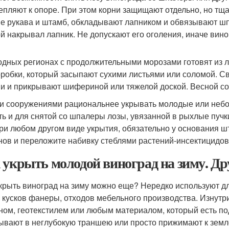
епляют к опоре. При этом корни защищают отдельно, но тща
е рукава и штамб, обкладывают лапником и обвязывают шпа
й накрывал лапник. Не допускают его оголения, иначе вин
одных регионах с продолжительными морозами готовят из 
оробки, который засыпают сухими листьями или соломой. 
и и прикрывают шифериной или тяжелой доской. Весной со
и сооружениями рациональнее укрывать молодые или небо
ть и для снятой со шпалеры лозы, увязанной в рыхлые пучк
при любом другом виде укрытия, обязательно у основания 
нов и переложите набивку стеблями растений-инсектицидов.
 укрыть молодой виноград на зиму. Д
крыть виноград на зиму можно еще? Нередко используют дл
, кусков фанеры, отходов мебельного производства. Изнут
ном, геотекстилем или любым материалом, который есть по
ывают в неглубокую траншею или просто прижимают к земл