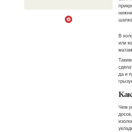
прикр
нижни
шапко
В хол
или к
матам
Таким
сдела
да и 
грызу
Как
Чем у
досок
изоло
уклад