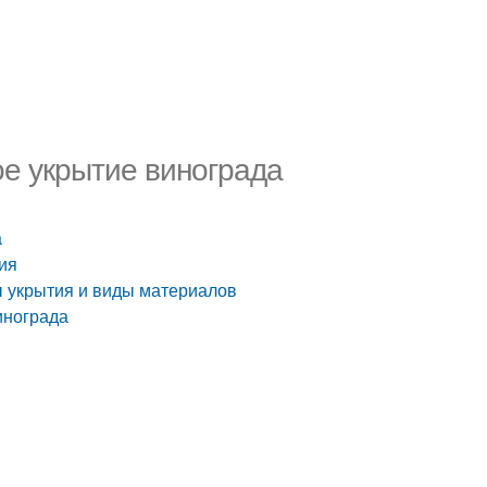
ое укрытие винограда
а
тия
ы укрытия и виды материалов
инограда