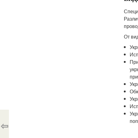
Специ
Разли
прово
От ви
Укр
Исп
При
укр
при
Укр
Обк
Укр
Исп
Укр
поп
⇦