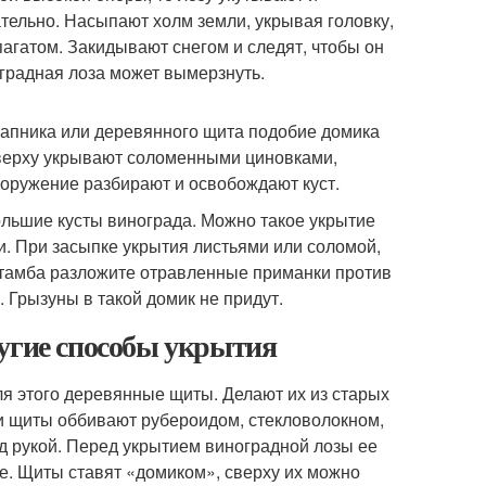
тельно. Насыпают холм земли, укрывая головку,
гатом. Закидывают снегом и следят, чтобы он
оградная лоза может вымерзнуть.
лапника или деревянного щита подобие домика
Сверху укрывают соломенными циновками,
оружение разбирают и освобождают куст.
льшие кусты винограда. Можно такое укрытие
и. При засыпке укрытия листьями или соломой,
штамба разложите отравленные приманки против
 Грызуны в такой домик не придут.
ругие способы укрытия
я этого деревянные щиты. Делают их из старых
ри щиты оббивают рубероидом, стекловолокном,
д рукой. Перед укрытием виноградной лозы ее
е. Щиты ставят «домиком», сверху их можно