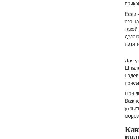
прикр
Если 
его н
такой
делаю
натяг
Для у
Шпале
надев
присы
При л
Важно
укрыт
мороз
Как
вид