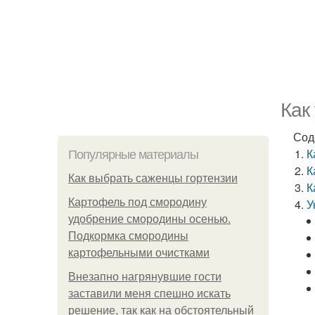
Как
Сод
К
Популярные материалы
К
Как выбрать саженцы гортензии
К
Картофель под смородину
У
удобрение смородины осенью.
Подкормка смородины
картофельными очистками
Внезапно нагрянувшие гости
заставили меня спешно искать
решение, так как на обстоятельный