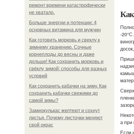
ремонт времени катастрофически
Как
не хватало.
Больше энергии и потенции: 4
Полно
основных витамина для мужчин
-20°С
Как готовить морковь и свеклу к
виног
зимнему хранению. Сочные
досок
корнеплоды до весны и даже
Пришп
дольше! Как сохранить морковь и
надзе
свёклу зимой: способы для разных
камыш
условий
матер
Как сохранить кабачки на зиму. Как
Сверх
сохранить кабачки свежими до
пленк
самой зимы?
зазор
Замиокулькас желтеют и сохнут
Некот
листья. Почему листочки меняют
а при
свой окрас
Если 