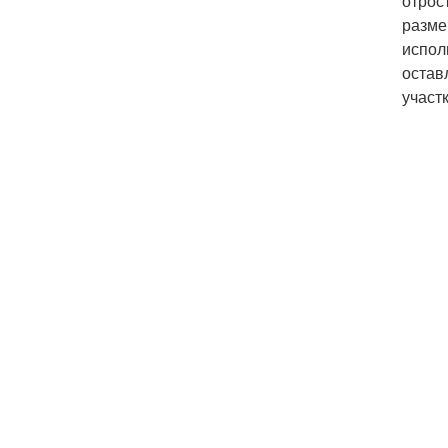
отрос
разме
испол
остав
участ