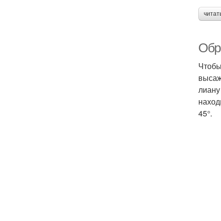
читат
Обр
Чтобы
высаж
лиану
наход
45°.