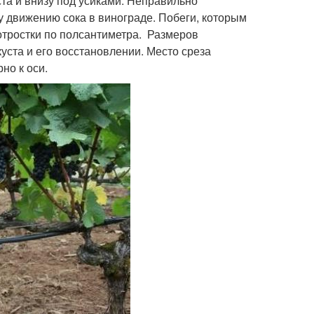
та и внизу под усиками. Неправильно
 движению сока в винограде. Побеги, которым
 отростки по полсантиметра. Размеров
куста и его восстановлении. Место среза
но к оси.