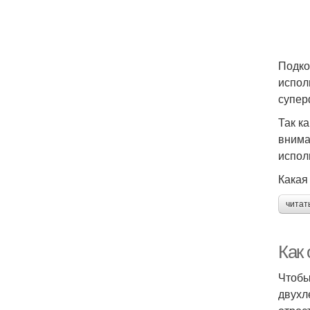
Подко
испол
супер
Так к
внима
испол
Какая
читат
Как
Чтобы
двухл