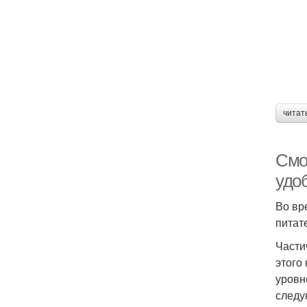
читат
Смо
удо
Во вр
питат
Части
этого
уровн
следу