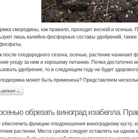
рмка смородины, как правило, проходит весной и осенью. П
ьзуют лишь калийно-фосфорные составы удобрений, также
фосфаты.
ак после плодородного сезона, осенью, растение начинает 
ние уходу за ним и хорошему питанию. Почва достаточно ис
ьзовать удобрение, то в следующем году не будет здоровог
 подкормка может быть применена? Представляем нескольк
ь дальше →
 осенью обрезать виноград изабелла. Пра
 обеспечить функцию плодоношения виноградному кусту, ем
етнем растении. Места срезов следует оставлять на одном м