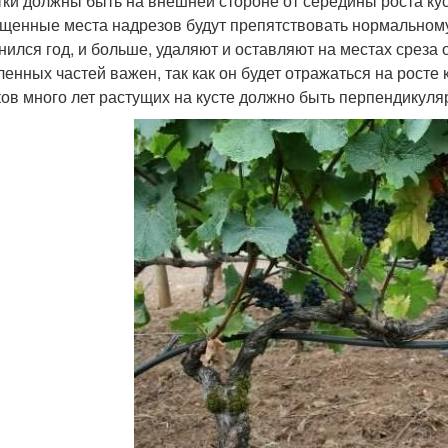
тки должны быть на внешней стороне от середины роста кус
щенные места надрезов будут препятствовать нормальному
нился год, и больше, удаляют и оставляют на местах среза
ленных частей важен, так как он будет отражаться на росте 
ков много лет растущих на кусте должно быть перпендикуляр