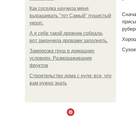
Как соседка научила меня
Снача
выращивать "тот Самый" пушистый
присы
укроп.
рубер
А я себе такой дровник собрала,
Хорош
вот закончила дровами заполнять.
Сухое
Заморозка груш в домашних
условиях. Размораживание
фруктов
Строительство дома с нуля: все, что
вам нужно знать