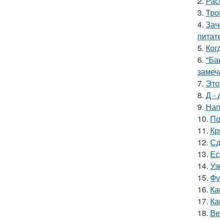
2.
Рас
3.
Тро
4.
Зач
питат
5.
Ког
6.
"Ба
замеч
7.
Это
8.
Д - 
9.
Нап
10.
По
11.
Кр
12.
Сд
13.
Ес
14.
Уз
15.
Фу
16.
Ка
17.
Ка
18.
Ве