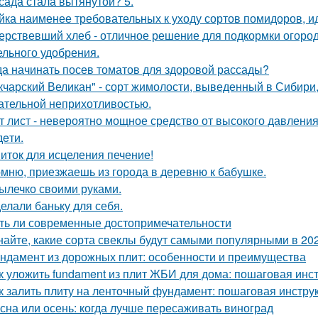
сада стала вытянутой? 5.
йка наименее требовательных к уходу сортов помидоров, и
ерствевший хлеб - отличное решение для подкормки огород
ельного удобрения.
да начинать посев томатов для здоровой рассады?
кчарский Великан" - сорт жимолости, выведенный в Сибири
ательной неприхотливостью.
т лист - невероятно мощное средство от высокого давления,
дeти.
иток для исцеления печение!
мню, приезжаешь из города в деревню к бабушке.
ылечко своими руками.
елали баньку для себя.
ть ли современные достопримечательности
найте, какие сорта свеклы будут самыми популярными в 202
ндамент из дорожных плит: особенности и преимущества
к уложить fundament из плит ЖБИ для дома: пошаговая инс
к залить плиту на ленточный фундамент: пошаговая инстру
сна или осень: когда лучше пересаживать виноград