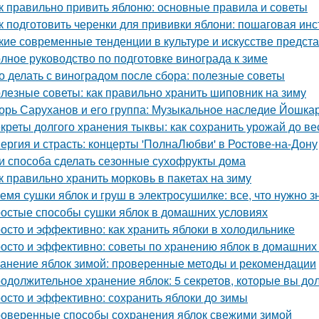
к правильно привить яблоню: основные правила и советы
к подготовить черенки для прививки яблони: пошаговая инс
кие современные тенденции в культуре и искусстве предст
лное руководство по подготовке винограда к зиме
о делать с виноградом после сбора: полезные советы
лезные советы: как правильно хранить шиповник на зиму
орь Саруханов и его группа: Музыкальное наследие Йошка
креты долгого хранения тыквы: как сохранить урожай до в
ергия и страсть: концерты 'ПолнаЛюбви' в Ростове-на-Дону
и способа сделать сезонные сухофрукты дома
к правильно хранить морковь в пакетах на зиму
емя сушки яблок и груш в электросушилке: все, что нужно з
остые способы сушки яблок в домашних условиях
осто и эффективно: как хранить яблоки в холодильнике
осто и эффективно: советы по хранению яблок в домашних
анение яблок зимой: проверенные методы и рекомендации
одолжительное хранение яблок: 5 секретов, которые вы до
осто и эффективно: сохранить яблоки до зимы
оверенные способы сохранения яблок свежими зимой