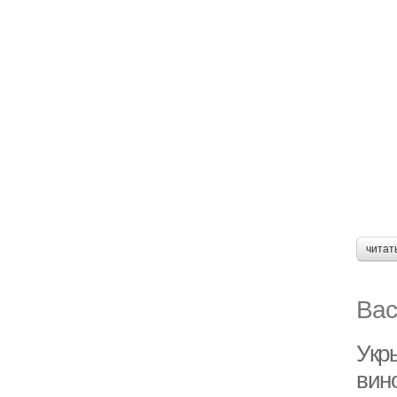
читат
Вас
Укр
вин