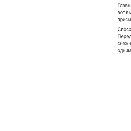
Главн
вот в
присы
Спосо
Перед
снежн
одним