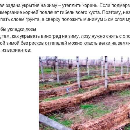
ая задача укрытия на зиму – утеплить корень. Если подмер
ымерзание корней повлечет гибель всего куста. Поэтому, не
пать слоем грунта, а сверху положить минимум 5 см слоя м
бы укладки лозы
 тем, как укрывать виноград на зиму, лозу нужно снять с опо
ой зимой без рисков оттепелей можно класть ветки на земл
 из вариантов: