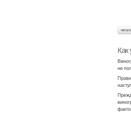
читат
Как 
Виног
не по
Прави
насту
Прежд
виног
факто