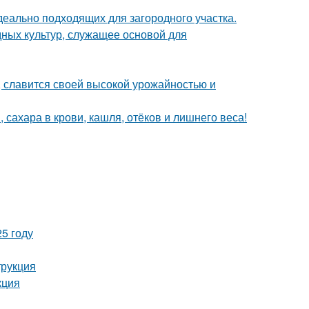
деально подходящих для загородного участка.
ных культур, служащее основой для
, славится своей высокой урожайностью и
 сахара в крови, кашля, отёков и лишнего веса!
5 году
трукция
кция