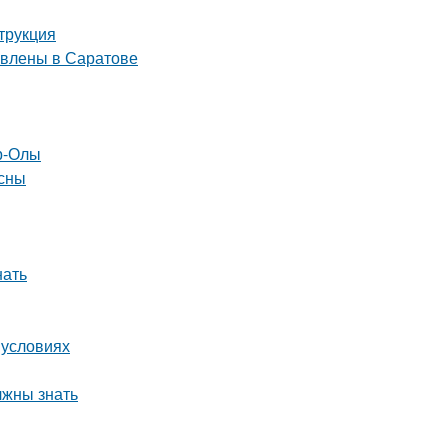
трукция
авлены в Саратове
р-Олы
есны
нать
 условиях
лжны знать