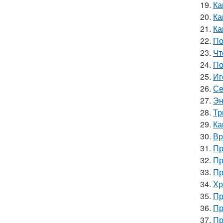
19.
Ка
20.
Ка
21.
Ка
22.
По
23.
Чт
24.
По
25.
Иг
26.
Се
27.
Эн
28.
Тр
29.
Ка
30.
Вр
31.
Пр
32.
Пр
33.
Пр
34.
Хр
35.
Пр
36.
Пр
37.
Пр