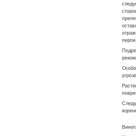
следу
сторо
препя
остав
отраж
перпе
Подре
реком
Особо
угроз
Расте
повре
Следу
корен
Виног