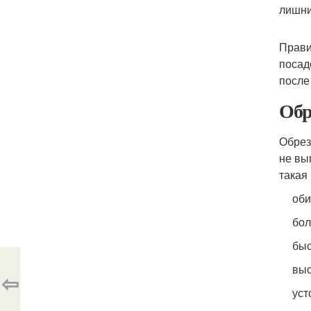
лишни
Прави
посад
после
Обр
Обрез
не вы
такая
оби
бол
быс
выс
⇦
уст