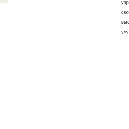
упр
сво
выс
улу