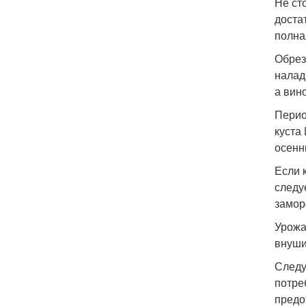
Не ст
доста
полна
Обрез
налад
а вин
Перио
куста
осенн
Если 
следу
замор
Урожа
внуши
Следу
потре
предо