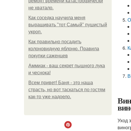
ремонт времени катастрофически
не хватало.
Как соседка научила меня
О
выращивать "тот Самый" пушистый
укроп.
Как правильно посадить
К
колоновидную яблоню. Правила
покупки саженцев
Аммиак - ваш секрет пышного лука
и чеснока!
В
Всем привет! Баня - это наша
страсть, но вот таскаться по гостям
как-то уже надоело.
Вин
вин
Уход 
виног