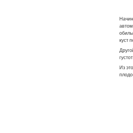
Начин
автом
обиль
куст 
Друго
густо
Из эт
плодо