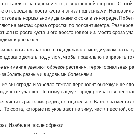
ет оставлять на одном месте, с внутренней стороны. С это
не от середины роста куста и внизу под усиками. Неправи
тствовать нормальному движению сока в винограде. Побеги
ляют на местах среза отростки по полсантиметра. Размеров 
аться на росте куста и его восстановлении. Место среза уч
ндикулярно к оси.
зание лозы возрастом в года делается между узлом на пару
ендовано делать под углом, чтобы правильно направить ток
е внимание уделяют обрезке растения, территориальная рас
е заболеть разными видовыми болезнями
ние винограда Изабелла тяжело переносит обрезку и не сп
жденные участки. Поэтому следует придерживаться нескол
ет чистить растение редко, но тщательно. Важно на местах 
ь. Те сорта, которые не укрывают на зиму, чистят весной, о
рад Изабелла после обрезки