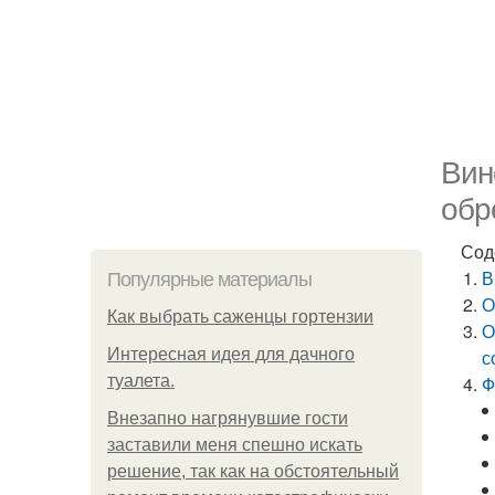
Вин
обр
Сод
В
Популярные материалы
О
Как выбрать саженцы гортензии
О
Интересная идея для дачного
с
туалета.
Ф
Внезапно нагрянувшие гости
заставили меня спешно искать
решение, так как на обстоятельный