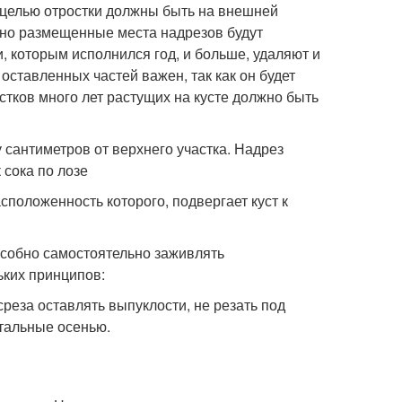
й целью отростки должны быть на внешней
льно размещенные места надрезов будут
, которым исполнился год, и больше, удаляют и
оставленных частей важен, так как он будет
астков много лет растущих на кусте должно быть
 сантиметров от верхнего участка. Надрез
 сока по лозе
положенность которого, подвергает куст к
особно самостоятельно заживлять
ьких принципов:
среза оставлять выпуклости, не резать под
стальные осенью.