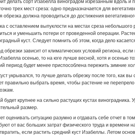
оит делать сорт Изабелла виноградом изрезанным вдоль и п
точно трех мест среза: одно предназначается для вегетатив
я обрезка должна проводиться до достижения вегетативног
ка с оставлением выпуклости на местах среза небольшого
иться и уменьшить потери от проведенной операции. Растен
оградный куст. Следует помнить об этом, когда дело касаетс
д обрезки зависит от климатических условий региона, если 
 Изабелла осенью, то на юге лучше весной, хотя и осенью т
ий период будет менее приспособлена пережить зимние хо
куст укрывался, то лучше делать обрезку после того, как вы 
ет правильно выбрать время, чтобы растение не перепрело
озкам.
й будет крупнее на сильно растущих кустах виноградника. Ур
тельный размер.
ет оценивать ситуацию разумно и отдавать себе отчет в том,
буют от вас больших затрат физического труда и времени н
твратить, если растить средний куст Изабеллы. Летом основ