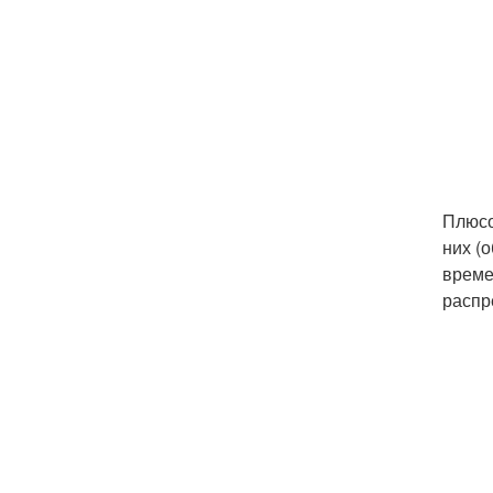
Плюсо
них (
време
распр