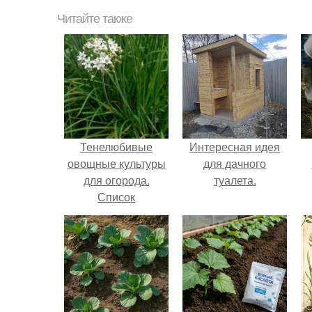
Читайте также
Тенелюбивые
Интересная идея
овощные культуры
для дачного
для огорода.
туалета.
Список
теневыносливых
овощей для
огорода