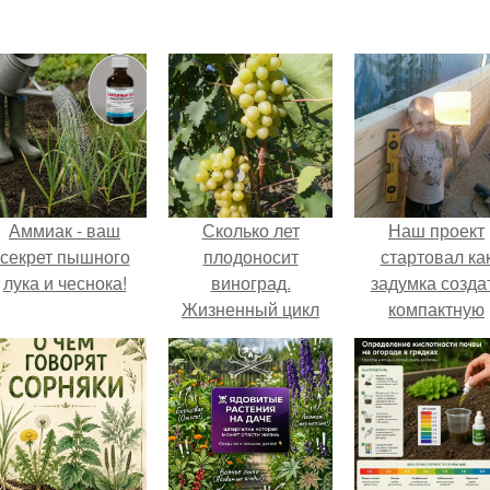
Аммиак - ваш
Сколько лет
Наш проект
секрет пышного
плодоносит
стартовал ка
лука и чеснока!
виноград.
задумка созда
Жизненный цикл
компактную
винограда
беседку для
отдыха.