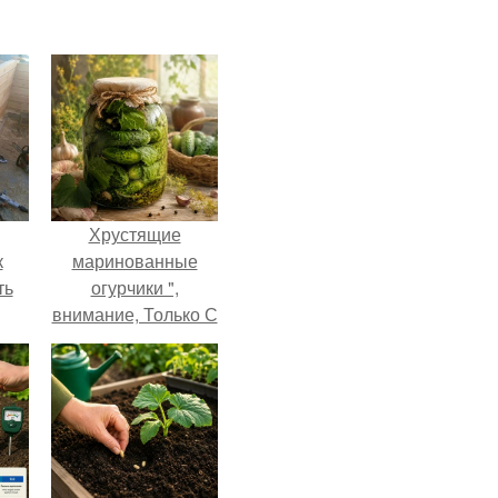
Хрустящие
к
маринованные
ть
огурчики ",
внимание, Только С
Грядки".