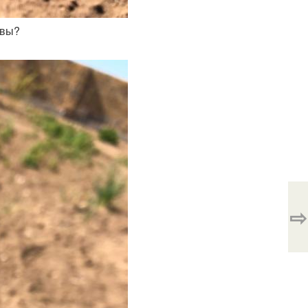
ивы?
⇨