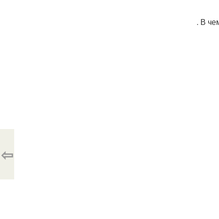
. В ч
⇦