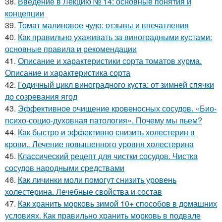
38.
Введение в Лекцию № 14: основные понятия и
концепции
39.
Томат малиновое чудо: отзывы и впечатления
40.
Как правильно ухаживать за виноградными кустами:
основные правила и рекомендации
41.
Описание и характеристики сорта томатов хурма.
Описание и характеристика сорта
42.
Годичный цикл виноградного куста: от зимней спячки
до созревания ягод
43.
Эффективное очищение кровеносных сосудов. «Био-
психо-социо-духовная патология». Почему мы пьем?
44.
Как быстро и эффективно снизить холестерин в
крови.. Лечение повышенного уровня холестерина
45.
Классический рецепт для чистки сосудов. Чистка
сосудов народными средствами
46.
Как личинки моли помогут снизить уровень
холестерина. Лечебные свойства и состав
47.
Как хранить морковь зимой 10+ способов в домашних
условиях. Как правильно хранить морковь в подвале