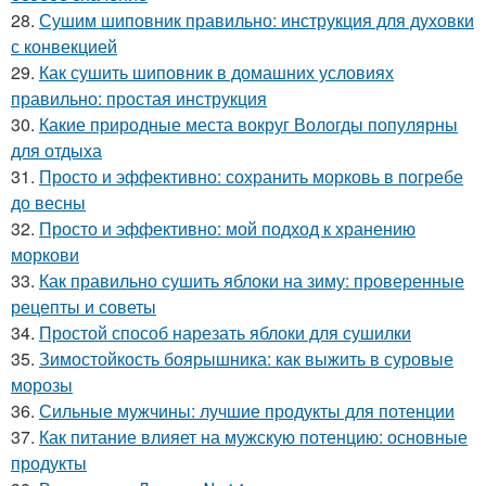
28.
Сушим шиповник правильно: инструкция для духовки
с конвекцией
29.
Как сушить шиповник в домашних условиях
правильно: простая инструкция
30.
Какие природные места вокруг Вологды популярны
для отдыха
31.
Просто и эффективно: сохранить морковь в погребе
до весны
32.
Просто и эффективно: мой подход к хранению
моркови
33.
Как правильно сушить яблоки на зиму: проверенные
рецепты и советы
34.
Простой способ нарезать яблоки для сушилки
35.
Зимостойкость боярышника: как выжить в суровые
морозы
36.
Сильные мужчины: лучшие продукты для потенции
37.
Как питание влияет на мужскую потенцию: основные
продукты