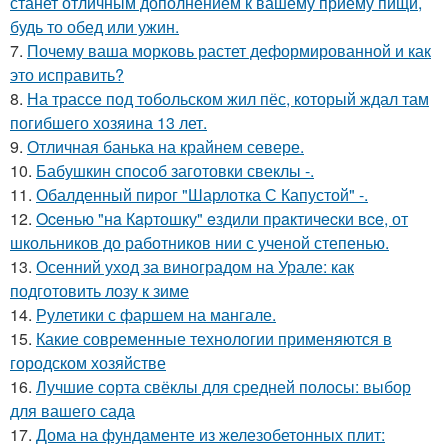
станет отличным дополнением к вашему приёму пищи,
будь то обед или ужин.
7.
Почему ваша морковь растет деформированной и как
это исправить?
8.
На трассе под тобольском жил пёс, который ждал там
погибшего хозяина 13 лет.
9.
Отличная банька на крайнем севере.
10.
Бабушкин способ заготовки свеклы -.
11.
Обалденный пирог "Шарлотка С Капустой" -.
12.
Oceнью "нa Кapтошку" eздили пpaктичecки вce, от
школьников до работников нии с ученой степенью.
13.
Осенний уход за виноградом на Урале: как
подготовить лозу к зиме
14.
Рулетики с фаршем на мангале.
15.
Какие современные технологии применяются в
городском хозяйстве
16.
Лучшие сорта свёклы для средней полосы: выбор
для вашего сада
17.
Дома на фундаменте из железобетонных плит: