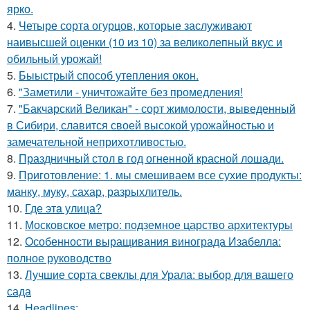
ярко.
4.
Четыре сорта огурцов, которые заслуживают
наивысшей оценки (10 из 10) за великолепный вкус и
обильный урожай!
5.
Быыстрый способ утепления окон.
6.
"Заметили - уничтожайте без промедления!
7.
"Бакчарский Великан" - сорт жимолости, выведенный
в Сибири, славится своей высокой урожайностью и
замечательной неприхотливостью.
8.
Праздничный стол в год огненной красной лошади.
9.
Приготовление: 1. мы смешиваем все сухие продукты:
манку, муку, сахар, разрыхлитель.
10.
Где этa улица?
11.
Московское метро: подземное царство архитектуры
12.
Особенности выращивания винограда Изабелла:
полное руководство
13.
Лучшие сорта свеклы для Урала: выбор для вашего
сада
14.
Headlines: