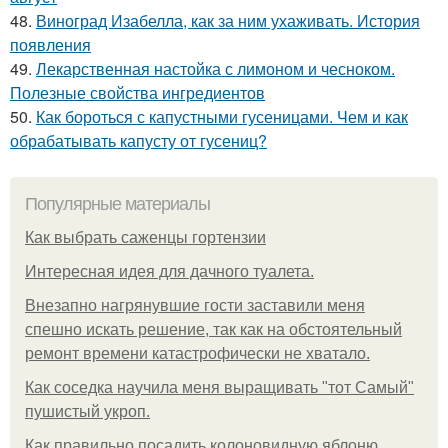
48.
Виноград Изабелла, как за ним ухаживать. История
появления
49.
Лекарственная настойка с лимоном и чесноком.
Полезные свойства ингредиентов
50.
Как бороться с капустными гусеницами. Чем и как
обрабатывать капусту от гусениц?
Популярные материалы
Как выбрать саженцы гортензии
Интересная идея для дачного туалета.
Внезапно нагрянувшие гости заставили меня
спешно искать решение, так как на обстоятельный
ремонт времени катастрофически не хватало.
Как соседка научила меня выращивать "тот Самый"
пушистый укроп.
Как правильно посадить колоновидную яблоню.