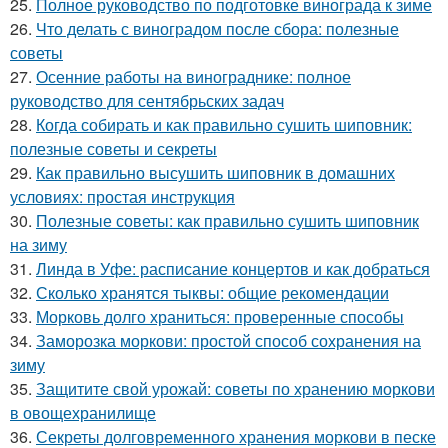
25.
Полное руководство по подготовке винограда к зиме
26.
Что делать с виноградом после сбора: полезные
советы
27.
Осенние работы на винограднике: полное
руководство для сентябрьских задач
28.
Когда собирать и как правильно сушить шиповник:
полезные советы и секреты
29.
Как правильно высушить шиповник в домашних
условиях: простая инструкция
30.
Полезные советы: как правильно сушить шиповник
на зиму
31.
Линда в Уфе: расписание концертов и как добраться
32.
Сколько хранятся тыквы: общие рекомендации
33.
Морковь долго храниться: проверенные способы
34.
Заморозка моркови: простой способ сохранения на
зиму
35.
Защитите свой урожай: советы по хранению моркови
в овощехранилище
36.
Секреты долговременного хранения моркови в песке