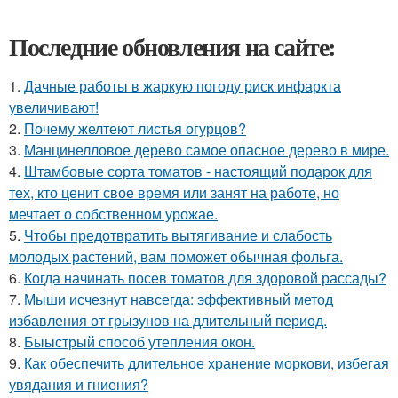
Последние обновления на сайте:
1.
Дачные работы в жаркую погоду риск инфаркта
увеличивают!
2.
Почему желтеют листья огурцов?
3.
Манцинелловое дерево самое опасное дерево в мире.
4.
Штамбовые сорта томатов - настоящий подарок для
тех, кто ценит свое время или занят на работе, но
мечтает о собственном урожае.
5.
Чтобы предотвратить вытягивание и слабость
молодых растений, вам поможет обычная фольга.
6.
Когда начинать посев томатов для здоровой рассады?
7.
Мыши исчезнут навсегда: эффективный метод
избавления от грызунов на длительный период.
8.
Быыстрый способ утепления окон.
9.
Как обеспечить длительное хранение моркови, избегая
увядания и гниения?