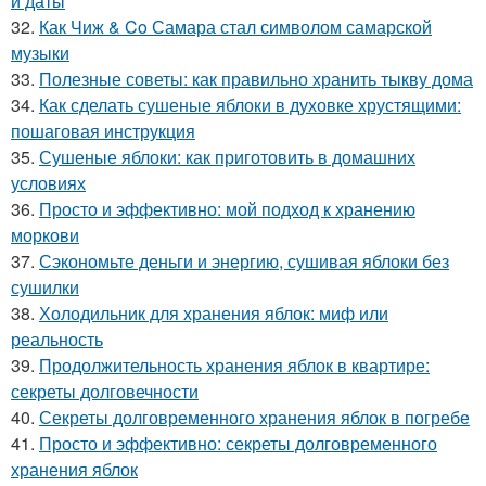
и даты
32.
Как Чиж & Co Самара стал символом самарской
музыки
33.
Полезные советы: как правильно хранить тыкву дома
34.
Как сделать сушеные яблоки в духовке хрустящими:
пошаговая инструкция
35.
Сушеные яблоки: как приготовить в домашних
условиях
36.
Просто и эффективно: мой подход к хранению
моркови
37.
Сэкономьте деньги и энергию, сушивая яблоки без
сушилки
38.
Холодильник для хранения яблок: миф или
реальность
39.
Продолжительность хранения яблок в квартире:
секреты долговечности
40.
Секреты долговременного хранения яблок в погребе
41.
Просто и эффективно: секреты долговременного
хранения яблок