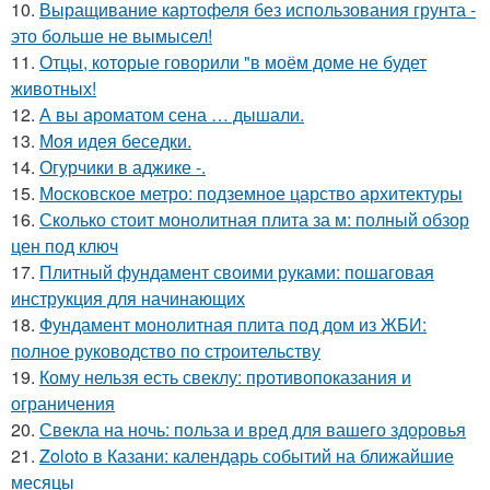
10.
Выращивание картофеля без использования грунта -
это больше не вымысел!
11.
Отцы, которые говорили "в моём доме не будет
животных!
12.
А вы ароматом сена … дышали.
13.
Моя идея беседки.
14.
Огурчики в аджике -.
15.
Московское метро: подземное царство архитектуры
16.
Сколько стоит монолитная плита за м: полный обзор
цен под ключ
17.
Плитный фундамент своими руками: пошаговая
инструкция для начинающих
18.
Фундамент монолитная плита под дом из ЖБИ:
полное руководство по строительству
19.
Кому нельзя есть свеклу: противопоказания и
ограничения
20.
Свекла на ночь: польза и вред для вашего здоровья
21.
Zoloto в Казани: календарь событий на ближайшие
месяцы