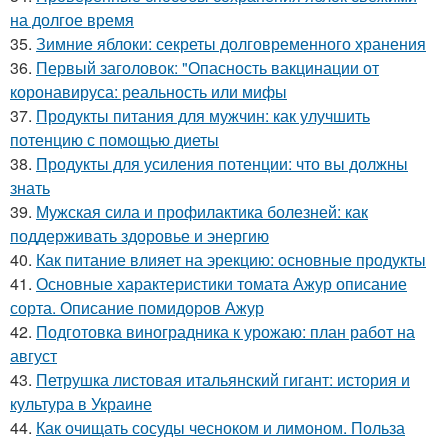
на долгое время
35.
Зимние яблоки: секреты долговременного хранения
36.
Первый заголовок: "Опасность вакцинации от
коронавируса: реальность или мифы
37.
Продукты питания для мужчин: как улучшить
потенцию с помощью диеты
38.
Продукты для усиления потенции: что вы должны
знать
39.
Мужская сила и профилактика болезней: как
поддерживать здоровье и энергию
40.
Как питание влияет на эрекцию: основные продукты
41.
Основные характеристики томата Ажур описание
сорта. Описание помидоров Ажур
42.
Подготовка виноградника к урожаю: план работ на
август
43.
Петрушка листовая итальянский гигант: история и
культура в Украине
44.
Как очищать сосуды чесноком и лимоном. Польза