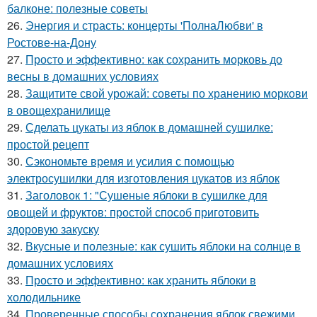
балконе: полезные советы
26.
Энергия и страсть: концерты 'ПолнаЛюбви' в
Ростове-на-Дону
27.
Просто и эффективно: как сохранить морковь до
весны в домашних условиях
28.
Защитите свой урожай: советы по хранению моркови
в овощехранилище
29.
Сделать цукаты из яблок в домашней сушилке:
простой рецепт
30.
Сэкономьте время и усилия с помощью
электросушилки для изготовления цукатов из яблок
31.
Заголовок 1: "Сушеные яблоки в сушилке для
овощей и фруктов: простой способ приготовить
здоровую закуску
32.
Вкусные и полезные: как сушить яблоки на солнце в
домашних условиях
33.
Просто и эффективно: как хранить яблоки в
холодильнике
34.
Проверенные способы сохранения яблок свежими