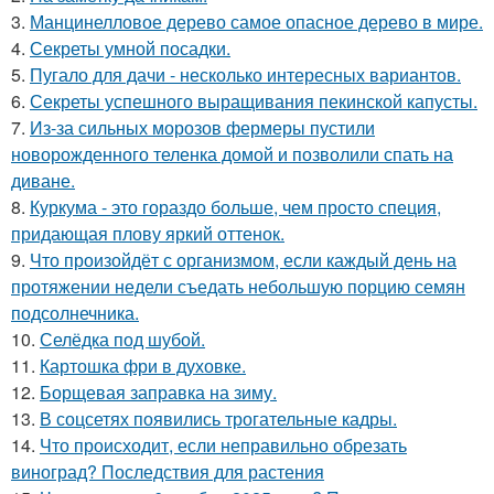
3.
Манцинелловое дерево самое опасное дерево в мире.
4.
Секреты умной посадки.
5.
Пугало для дачи - несколько интересных вариантов.
6.
Секреты успешного выращивания пекинской капусты.
7.
Из-за сильных морозов фермеры пустили
новорожденного теленка домой и позволили спать на
диване.
8.
Куркума - это гораздо больше, чем просто специя,
придающая плову яркий оттенок.
9.
Что произойдёт с организмом, если каждый день на
протяжении недели съедать небольшую порцию семян
подсолнечника.
10.
Селёдка под шубой.
11.
Картошка фри в духовке.
12.
Борщевая заправка на зиму.
13.
В соцсетях появились трогательные кадры.
14.
Что происходит, если неправильно обрезать
виноград? Последствия для растения