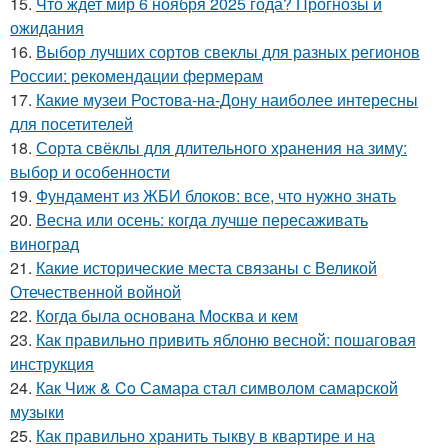
15.
Что ждет мир 6 ноября 2025 года? Прогнозы и
ожидания
16.
Выбор лучших сортов свеклы для разных регионов
России: рекомендации фермерам
17.
Какие музеи Ростова-на-Дону наиболее интересны
для посетителей
18.
Сорта свёклы для длительного хранения на зиму:
выбор и особенности
19.
Фундамент из ЖБИ блоков: все, что нужно знать
20.
Весна или осень: когда лучше пересаживать
виноград
21.
Какие исторические места связаны с Великой
Отечественной войной
22.
Когда была основана Москва и кем
23.
Как правильно привить яблоню весной: пошаговая
инструкция
24.
Как Чиж & Co Самара стал символом самарской
музыки
25.
Как правильно хранить тыкву в квартире и на