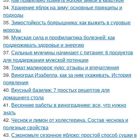
34.
Хранение яблок на зиму: основные принципы и
подходы
35.
Зимостойкость боярышника: как выжить в суровые
морозы
36.
Мужская сила и профилактика болезней: как
поддерживать здоровье и энергию
37.
Сильные мужчины начинают с питания: 6 продуктов
для поддержания мужской потенции
38.
Томат малиновое чудо: отзывы и впечатления
39.
Виноград Изабелла, как за ним ухаживать. История
появления
40.
Вкусный базилик: 7 простых рецептов для
домашнего стола
41.
Весенние работы в винограднике: все, что нужно
знать
42.
Чеснок и лимон от холестерина. Состав чеснока и
полезные свойства
43.
Сэкономьте сезонное яблоко: простой способ сушки в