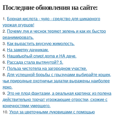
Последние обновления на сайте:
1.
Борная кислота - чудо - средство для шикарного
урожая огурцов!
2.
Почему лук и чеснок теряют зелень и как их быстро
реанимировать.
3.
Как вырастить вкусную жимолость.
4.
На заметку дачникам.
5.
Haшatыphый cпиpt дoma и HA дaчe.
6.
Рассада стала вытянутой? 5.
7.
Польза чистотела на загородном участке.
8.
Для успешной борьбы с грызунами выбирайте кошек,
чьи природные охотничьи задатки выражены наиболее
ярко.
9.
Это не плод фантазии, а реальная картина: из полена
действительно торчат угрожающие отростки, схожие с
конечностями умершего.
10.
Уход за цветочными луковицами с помощью