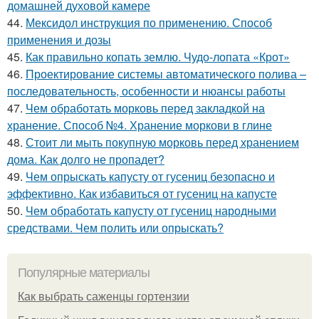
домашней духовой камере
44.
Мексидол инструкция по применению. Способ
применения и дозы
45.
Как правильно копать землю. Чудо-лопата «Крот»
46.
Проектирование системы автоматического полива –
последовательность, особенности и нюансы работы
47.
Чем обработать морковь перед закладкой на
хранение. Способ №4. Хранение моркови в глине
48.
Стоит ли мыть покупную морковь перед хранением
дома. Как долго не пропадет?
49.
Чем опрыскать капусту от гусениц безопасно и
эффективно. Как избавиться от гусениц на капусте
50.
Чем обработать капусту от гусениц народными
средствами. Чем полить или опрыскать?
Популярные материалы
Как выбрать саженцы гортензии