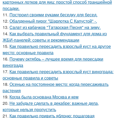
картонных лотков для яиц: простой способ траншейной
посадки.
11.
Построил своими руками беседку для бесед.
12.
Обалденный пирог "Шарлотка С Капустой" -.
13.
Caлaт из кaбaчкoв "Тaтapcкaя Пecня" нa зиму.
14.
Как выбрать правильный фундамент для дома из
ЖБИ-панелей: советы и рекомендации
15.
Как правильно пересадить взрослый куст на другое
место: основные правила
16.
Почему октябрь – лучшее время для пересадки
винограда
17.
Как правильно пересадить взрослый куст винограда:
основные правила и советы
18.
Осенью на постоянное место: когда пересаживать
растения
19.
Когда была основана Москва и кем
20.
Не забудьте сделать в декабре: важные дела,
которые нельзя пропустить
21.
Как правильно привить яблоню: пошаговая