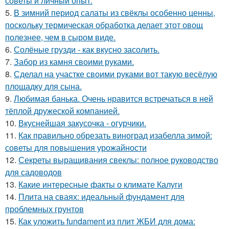
советы и личный опыт.
5.
В зимний период салаты из свёклы особенно ценны,
поскольку термическая обработка делает этот овощ
полезнее, чем в сыром виде.
6.
Солёные грузди - как вкусно засолить.
7.
Забор из камня своими руками.
8.
Сделал на участке своими руками вот такую весёлую
площадку для сына.
9.
Любимая банька. Очень нравится встречаться в ней
тёплой дружеской компанией.
10.
Вкуснейшая закусочка - огурчики.
11.
Как правильно обрезать виноград изабелла зимой:
советы для повышения урожайности
12.
Секреты выращивания свеклы: полное руководство
для садоводов
13.
Какие интересные факты о климате Калуги
14.
Плита на сваях: идеальный фундамент для
проблемных грунтов
15.
Как уложить fundament из плит ЖБИ для дома: