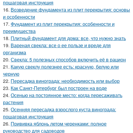
пошаговая инструкция
16.
Возведение фундамента из плит перекрытия: основы
и особенности
17.
Фундамент из плит перекрытия: особенности и
преимущества
18.
Плитный фундамент для дома: все, что нужно знать
19.
Вареная свекла: все о ее пользе и вреде для
организма
20.
Свекла: 5 полезных способов включить её в рацион
21.
Какую свеклу полезнее есть: красную, белую или
черную
22.
Пересадка винограда: необходимость или выбор
23.
Как Санкт-Петербург был построен на воде
24.
Осенью на постоянное место: когда пересаживать
растения
25.
Осенняя пересадка взрослого куста винограда:
пошаговая инструкция
26.
Прививка яблонь летом черенками: полное
руководство для садоводов