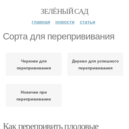
ЗЕЛЁНЫЙ САД
главная
новости
статьи
Сорта для перепрививания
Черенки для
Дерево для успешного
перепрививания
перепрививания
Новички при
перепрививании
Как перепривить плодовые