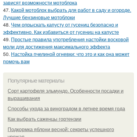
зависят возможности мотоблока
47.
Какой мотоблок выбрать для работ в саду и огороде.
Лучшие бензиновые мотоблоки
48.
Чем опрыскать капусту от гусениц безопасно и
эффективно. Как избавиться от гусениц на капусте
49.
Простые правила употребления настойки восковой
моли для достижения максимального эффекта
50.
Настойка пчелиной огневки: что это и как она может
помочь вам
Популярные материалы
Сорт картофеля эльмундо. Особенности посадки и
выращивания
Способы ухода за виноградом в летнее время года
Как выбрать саженцы гортензии
Подкормка яблони весной: секреты успешного
урожая