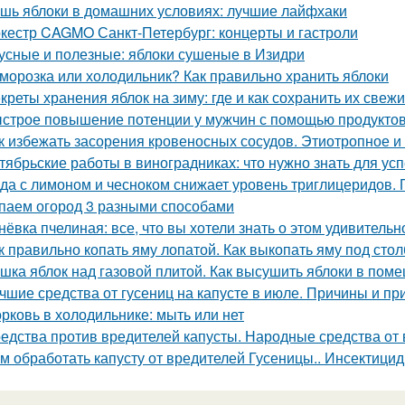
шь яблоки в домашних условиях: лучшие лайфхаки
кестр CAGMO Санкт-Петербург: концерты и гастроли
усные и полезные: яблоки сушеные в Изидри
морозка или холодильник? Как правильно хранить яблоки
креты хранения яблок на зиму: где и как сохранить их свеж
строе повышение потенции у мужчин с помощью продукто
к избежать засорения кровеносных сосудов. Этиотропное и 
тябрьские работы в виноградниках: что нужно знать для у
да с лимоном и чесноком снижает уровень триглицеридов. 
паем огород 3 разными способами
нёвка пчелиная: все, что вы хотели знать о этом удивитель
к правильно копать яму лопатой. Как выкопать яму под стол
шка яблок над газовой плитой. Как высушить яблоки в пом
чшие средства от гусениц на капусте в июле. Причины и пр
рковь в холодильнике: мыть или нет
едства против вредителей капусты. Народные средства от 
м обработать капусту от вредителей Гусеницы.. Инсектици