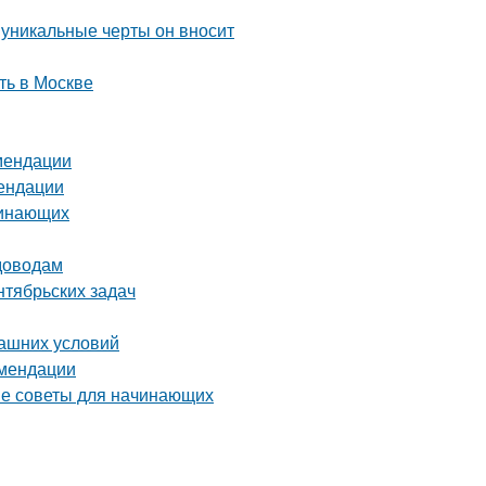
 уникальные черты он вносит
ть в Москве
омендации
мендации
чинающих
адоводам
нтябрьских задач
машних условий
омендации
тые советы для начинающих