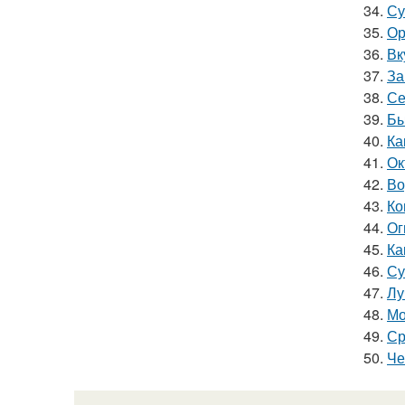
34.
Су
35.
Ор
36.
Вк
37.
За
38.
Се
39.
Бы
40.
Ка
41.
Ок
42.
Во
43.
Ко
44.
Ог
45.
Ка
46.
Су
47.
Лу
48.
Мо
49.
Ср
50.
Че