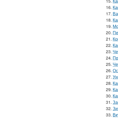
15.
Ка
16.
Ка
17.
Ва
18.
Ка
19.
Мо
20.
Пе
21.
Ко
22.
Ка
23.
Че
24.
Пр
25.
Че
26.
Ос
27.
Ух
28.
Ка
29.
Ка
30.
Ка
31.
За
32.
Зи
33.
Вк