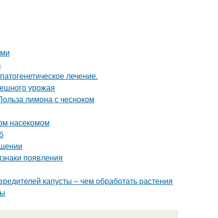
ими
в
патогенетическое лечение.
спешного урожая
Польза лимона с чесноком
ном насекомом
б
ещении
изнаки появления
вредителей капусты – чем обработать растения
ды