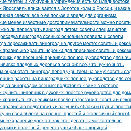
кие театры и культурные учреждения есть во Владивостоке
к Ярославль вписывается в Золотое кольцо России, и какие
реная свекла: все о ее пользе и вреде для организма
кие менее известные достопримечательности можно посети
жно ли пересадить виноград летом: советы специалистов
ресадка винограда осенью: основные правила и советы
гда пересаживать виноград на другое место: советы и рек
к правильно хранить черенки для прививки: советы и реко
ренки для весенней прививки: полное руководство для на
ививка плодовых деревьев весной: всё, что нужно знать
м обработать виноград перед укрытием на зиму: советы с
енние работы на винограднике: полное руководство для се
од за виноградом осенью: подготовка к зиме в октябре
к сушить шиповник в духовке: простое руководство для до
к хранить тыкву целиком и после разрезания: советы и рек
к правильно подготовить и засушить яблоки и груши: прос
суши свои яблоки на солнце: простой и экологичный способ
мнее хранение урожая: как это сделать самостоятельно
усный и полезный: рецепт сушки яблок с корицей