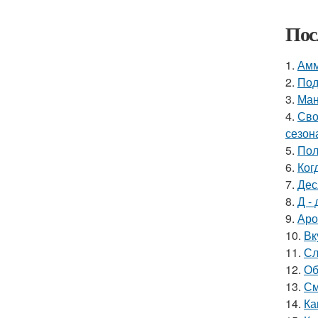
Пос
1.
Амм
2.
Под
3.
Ман
4.
Сво
сезон
5.
Пол
6.
Ког
7.
Дес
8.
Д - 
9.
Аро
10.
Вк
11.
Сл
12.
Об
13.
См
14.
Ка