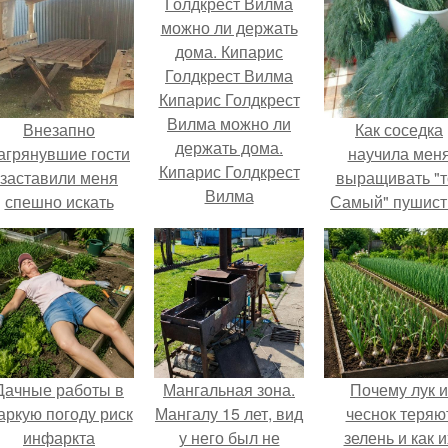
Кипарис Голдкрест
Вилма можно ли
Внезапно
Как соседка
держать дома.
агрянувшие гости
научила мен
Кипарис Голдкрест
заставили меня
выращивать "т
Вилма
спешно искать
Самый" пушис
ешение, так как на
укроп.
обстоятельный
ремонт времени
атастрофически не
хватало.
Дачные работы в
Мангальная зона.
Почему лук и
аркую погоду риск
Мангалу 15 лет, вид
чеснок теряю
инфаркта
у него был не
зелень и как и