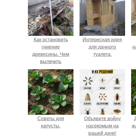
Как остановить
Интересная идея
гниение
для дачного
н
древесины. Чем
туалета.
вылечить
древесину от
р
гнили?
Рекомендации
эксперта
к
Советы для
Объявите войну
капусты.
насекомым на
ж
вашей даче!