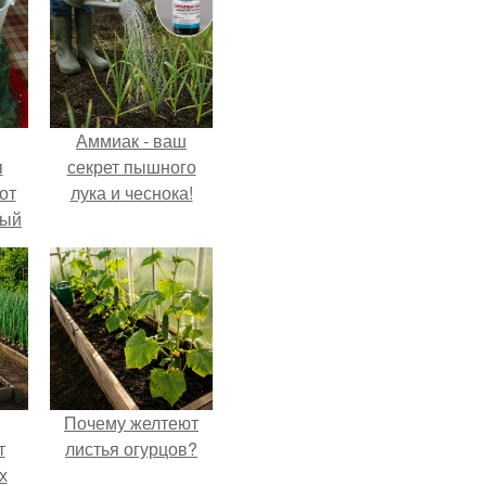
Аммиак - ваш
я
секрет пышного
от
лука и чеснока!
тый
Почему желтеют
т
листья огурцов?
х