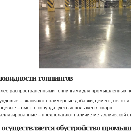
новидности топпингов
лее распространенными топпингами для промышленных п
ундовые – включают полимерные добавки, цемент, песок и
рцевые – вместо корунда здесь используется кварц;
аллизированные – предполагают наличие металлической с
 осуществляется обустройство промы