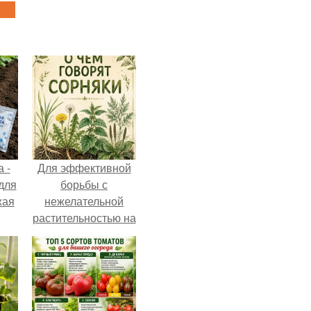
 -
Для эффективной
 для
борьбы с
жая
нежелательной
растительностью на
вашем
приусадебном
участке крайне
важно понимать
природу этих