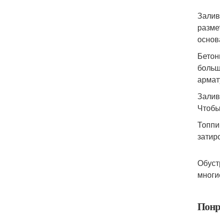
Залив
разме
основ
Бетон
больш
армат
Залив
Чтобы
Топпи
затир
Обуст
многи
Понр