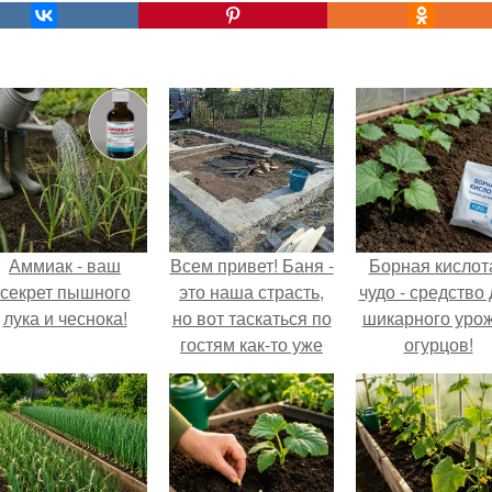
Аммиак - ваш
Всем привет! Баня -
Борная кислота
секрет пышного
это наша страсть,
чудо - средство
лука и чеснока!
но вот таскаться по
шикарного уро
гостям как-то уже
огурцов!
надоело.