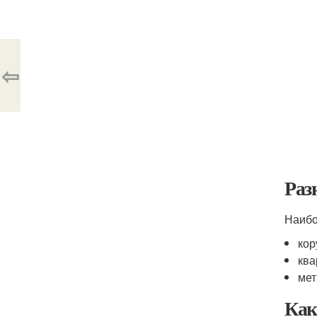
⇦
Раз
Наибо
кор
ква
мет
Как