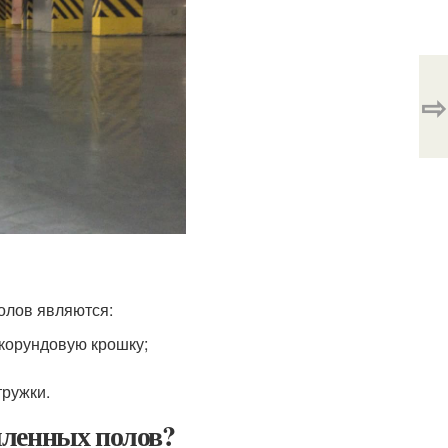
⇨
олов являются:
 корундовую крошку;
тружки.
шленных полов?