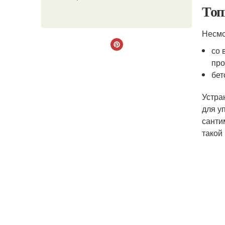
Топ
Несмо
со 
про
бет
Устра
для у
санти
такой