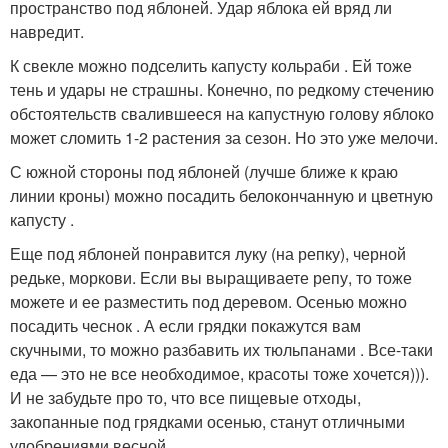
пространство под яблоней. Удар яблока ей вряд ли
навредит.
К свекле можно подселить капусту кольраби . Ей тоже
тень и удары не страшны. Конечно, по редкому стечению
обстоятельств свалившееся на капустную голову яблоко
может сломить 1-2 растения за сезон. Но это уже мелочи.
С южной стороны под яблоней (лучше ближе к краю
линии кроны) можно посадить белокончанную и цветную
капусту .
Еще под яблоней понравится луку (на репку), черной
редьке, моркови. Если вы выращиваете репу, то тоже
можете и ее разместить под деревом. Осенью можно
посадить чеснок . А если грядки покажутся вам
скучными, то можно разбавить их тюльпанами . Все-таки
еда — это не все необходимое, красоты тоже хочется))).
И не забудьте про то, что все пищевые отходы,
закопанные под грядками осенью, станут отличными
удобрениями весной.