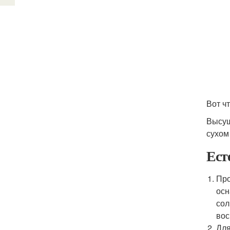
Вот чт
Высуш
сухом
Ест
Про
осн
сол
вос
Для