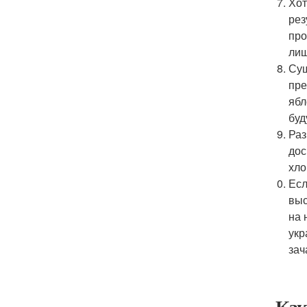
Хот
рез
про
лиш
Сущ
пре
ябл
буд
Раз
дос
хло
Есл
выс
на 
укр
зач
Как