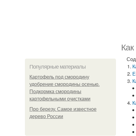
Как
Сод
К
Популярные материалы
Е
Картофель под смородину
К
удобрение смородины осенью.
Подкормка смородины
картофельными очистками
К
Про березу. Самое известное
дерево России