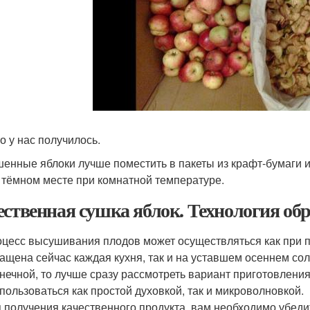
о у нас получилось.
енные яблоки лучше поместить в пакеты из крафт‑бумаги 
 тёмном месте при комнатной температуре.
ественная сушка яблок. Технология об
цесс высушивания плодов может осуществляться как при 
ащена сейчас каждая кухня, так и на уставшем осеннем сол
нечной, то лучше сразу рассмотреть вариант приготовлени
пользоваться как простой духовкой, так и микроволновкой.
 получения качественного продукта, вам необходимо убедит