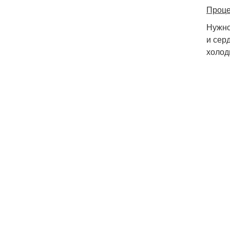
Проце
Нужно
и сер
холод