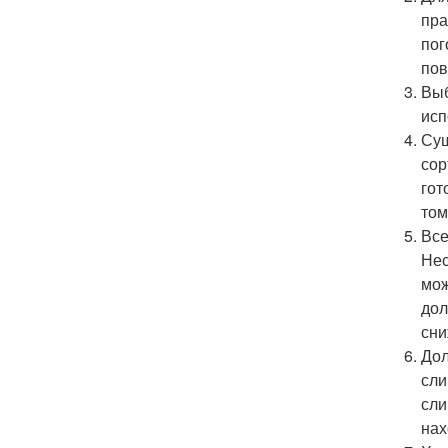
пра
пог
пов
Выб
исп
Суш
сор
гот
том
Все
Нес
мож
дол
сни
Дол
сли
сли
нах