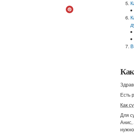
К
К
д
В
Как
Есть 
Как с
Для с
Анис,
нужно