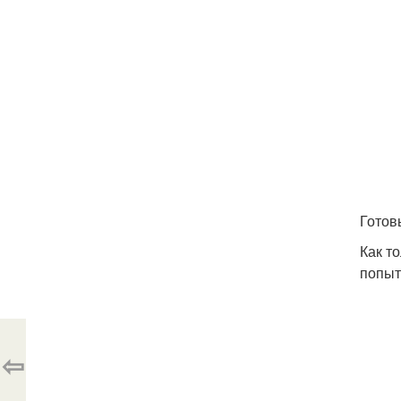
Готов
Как т
попыт
⇦