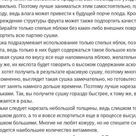
вильно. Поэтому лучше заниматься этим самостоятельно, п
оду, ведь влага может привести к будущей порче плода. Кр
реждение структуры фрукта может также подпортить качест
ирайте только спелые яблоки без каких-либо внешних пов
ортить всю партию сушки.
ка подразумевает использование только спелых яблок, по
та, ведь только в них будет содержаться такое большое кол
овая сушка по вкусу все еще напоминала яблоко, желательн
у же, их кислота будет говорить о высоком содержании аск
 хотят получить в результате красивую сушку, поэтому мно
омненно, выглядит такая сушка замечательно, но готовьте
ет занять намного дольше времени. Поэтому лучше нарез
ьками. Так, вы получите сушку гораздо быстрее, к тому же, 
жается в разы.
ьки следует нарезать небольшой толщины, ведь слишком т
шком долго, а то и вовсе испортиться еще в процессе выс
шком большими. Многие не любят кожуру, но не спешите сн
одится наибольшее количество витаминов.