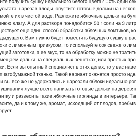
ите получить сушку идеального белого цвета? Есть один се
ультата: нарезав плоды, опустите готовые дольки на нескол
мойте их в чистой воде. Разложите яблочные дольки на бум
нюю влагу. А для раствора понадобится 50 г соли на 3 лит
ествует еще один способ обработки яблочных ломтиков, к
дыдущего. Вам нужно будет поместить будущую сушку в рас
оки с лимонным привкусом, то используйте сок свежего ли
ущей заготовки, а ее вкус, то на обработку можно не тратит
мещаем дольки на специальных решетках, или простых про
ки. Если вы опытный специалист в этих делах, то у вас на
пчатобумажной тканью. Такой вариант окажется просто иде
и вы все же не удержались и нарезали яблоки идеально ро
ушивания лучше всего нанизать готовые дольки на деревян
нитку и развесить такие яблочные гирлянды в интерьере. Та
асите, да и к тому же, аромат, исходящий от плодов, преб
арует.
 сушить яблоки в микроволновке?