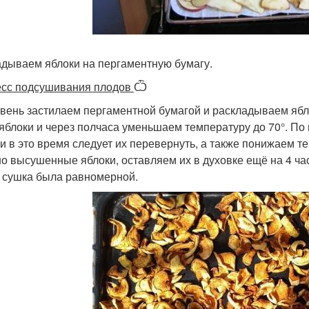
дываем яблоки на пергаментную бумагу.
сс подсушивания плодов
Ѽ
вень застилаем пергаментной бумагой и раскладываем ябло
 яблоки и через полчаса уменьшаем температуру до 70°. По 
 и в это время следует их перевернуть, а также понижаем те
о высушенные яблоки, оставляем их в духовке ещё на 4 ча
 сушка была равномерной.