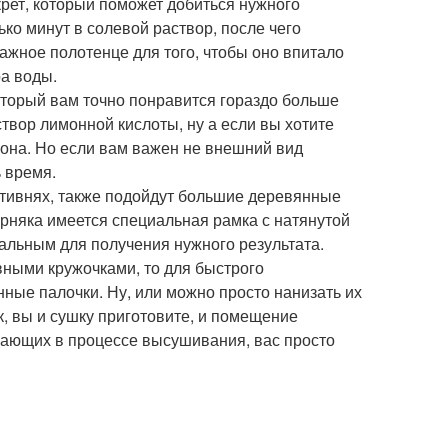
крет, который поможет добиться нужного
ько минут в солевой раствор, после чего
ажное полотенце для того, чтобы оно впитало
ра воды.
оторый вам точно понравится гораздо больше
твор лимонной кислоты, ну а если вы хотите
мона. Но если вам важен не внешний вид
ь время.
тивнях, также подойдут большие деревянные
верняка имеется специальная рамка с натянутой
альным для получения нужного результата.
вными кружочками, то для быстрого
ные палочки. Ну, или можно просто нанизать их
к, вы и сушку приготовите, и помещение
ывающих в процессе высушивания, вас просто