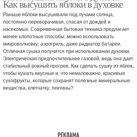
Как высушить яблоки в духовке
Раньше яблоки высушивали под лучами солнца,
постоянно переворачивая, спасая от дождей и
насекомых. Современная бытовая техника предлагает
Шиповник для сушки
Груши на зиму
менее хлопотные способы: можно использовать
микроволновку, аэрогриль, даже радиатор батареи.
Отличная сушка получится при использовании духовки.
Электрическая предпочтительнее газовой, ведь она дает
Сушка в домашних
Ягоды к сушке
стабильный ровный прогрев. Как сделать сушку из яблок,
условиях
чтобы кушать вкусные и, что немаловажно, красивые
сухофрукты, которые сохранят полезные минеральные
вещества, клетчатку, пектины?