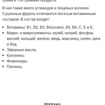
В них также много углеводов и пищевых волокон.
Сушенные фрукты отличаются богатым витаминным
составом. В состав входят:
Витамины: В
1
, В
2
, В
3
, В
4
(холин), В
5
, В
6
, С, Е и К;
Макро- и микроэлементы: калий, натрий, фосфор,
магний, кальций, железо, медь, марганец, селен, цинк
и йод;
Эфирные масла;
Катехины;
Флавониды;
Пектины.