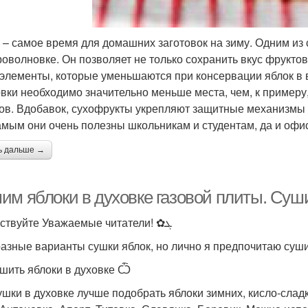
 – самое время для домашних заготовок на зиму. Одним из 
роволновке. Он позволяет не только сохранить вкус фрукто
элементы, которые уменьшаются при консервации яблок в в
овки необходимо значительно меньше места, чем, к пример
ов. Вдобавок, сухофрукты укрепляют защитные механизмы 
амым они очень полезны школьникам и студентам, да и оф
ь дальше →
им яблоки в духовке газовой плиты. Суш
Здравствуйте Уважаемые читатели! ✿ܓ
разные варианты сушки яблок, но лично я предпочитаю суши
ушить яблоки в духовке Ѽ
ушки в духовке лучше подобрать яблоки зимних, кисло-сладк