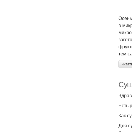
Осень
в мик
микро
загот
фрукт
тем с
читат
Суш
Есть 
Как с
Для с