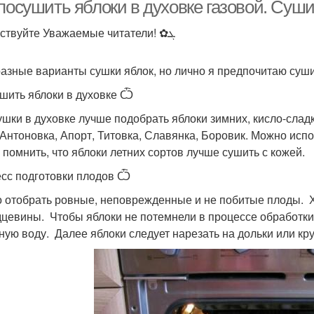
условиях
посушить яблоки в духовке газовой. Суши
Здравствуйте Уважаемые читатели! ✿ܓ
разные варианты сушки яблок, но лично я предпочитаю суши
ушить яблоки в духовке Ѽ
ушки в духовке лучше подобрать яблоки зимних, кисло-сладк
 Антоновка, Апорт, Титовка, Славянка, Боровик. Можно испо
 помнить, что яблоки летних сортов лучше сушить с кожей.
сс подготовки плодов Ѽ
 отобрать ровные, неповрежденные и не побитые плоды. Х
дцевины. Чтобы яблоки не потемнели в процессе обработки
ную воду. Далее яблоки следует нарезать на дольки или кру