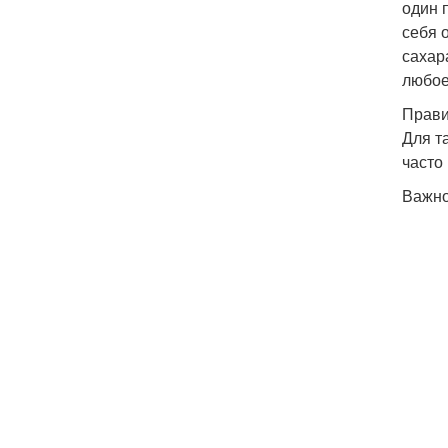
один 
себя 
сахар
любое
Прави
Для т
часто
Важно