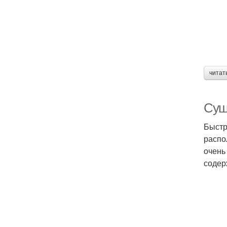
читат
Суш
Быстр
распо
очень
содер