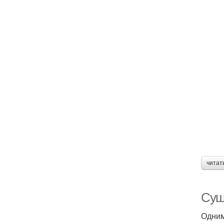
читат
Суш
Одним