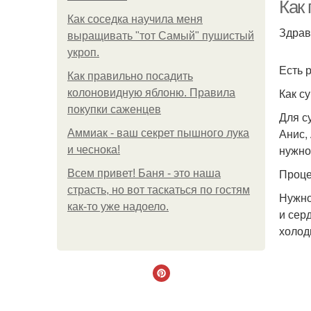
Как 
Как соседка научила меня
выращивать "тот Самый" пушистый
укроп.
Есть 
Как правильно посадить
Как с
колоновидную яблоню. Правила
покупки саженцев
Для с
Анис,
Аммиак - ваш секрет пышного лука
нужно
и чеснока!
Проце
Всем привет! Баня - это наша
страсть, но вот таскаться по гостям
Нужно
как-то уже надоело.
и сер
холод