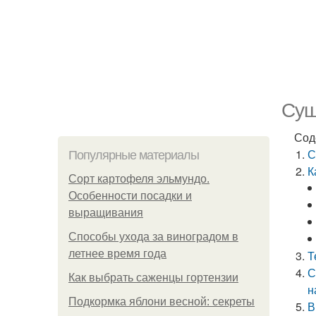
Суш
Сод
С
Популярные материалы
К
Сорт картофеля эльмундо.
Особенности посадки и
выращивания
Способы ухода за виноградом в
летнее время года
Т
С
Как выбрать саженцы гортензии
н
Подкормка яблони весной: секреты
В