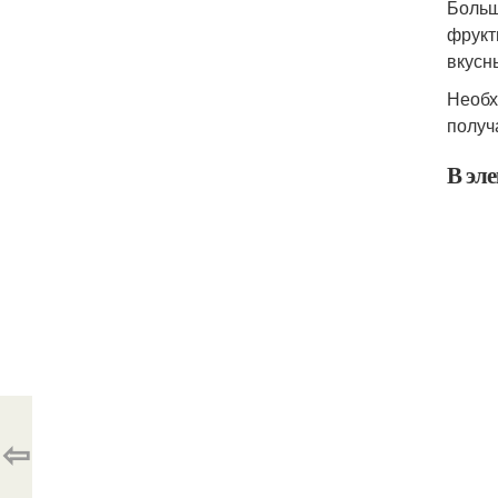
Больш
фрукт
вкусн
Необх
получ
В эл
⇦