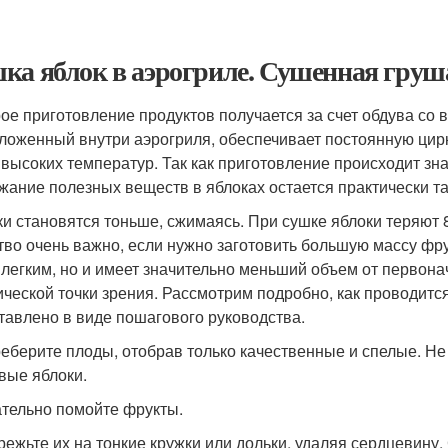
ка яблок в аэрогриле. Сушенная груш
ое приготовление продуктов получается за счет обдува со 
ложенный внутри аэрогриля, обеспечивает постоянную цир
 высоких температур. Так как приготовление происходит зн
жание полезных веществ в яблоках остается практически так
ки становятся тоньше, сжимаясь. При сушке яблоки теряют
тво очень важно, если нужно заготовить большую массу фру
 легким, но и имеет значительно меньший объем от первона
ической точки зрения. Рассмотрим подробно, как проводитс
тавлено в виде пошагового руководства.
реберите плоды, отобрав только качественные и спелые. Н
вые яблоки.
ательно помойте фрукты.
зрежьте их на тонкие кружки или дольки, удаляя сердцевину