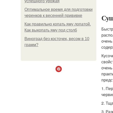
успешного урожая
Оптимальное время для подготовки
Суш
черенков к весенней прививке
Как правильно копать яму лопатой.
Быстр
Как выкопать яму под столб
распо
Виноград без косточек, весом в 10
очень
грамм?
содер
Кусоч
свойс
очень
практ
предс
1. Пе
черви
2. Тщ
3. Ра