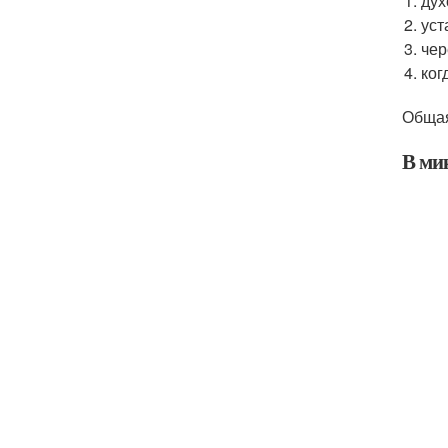
дух
уст
чер
ког
Общая
В ми