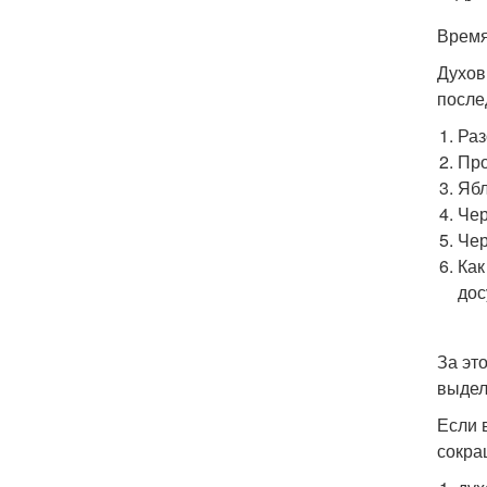
Время
Духов
после
Раз
Про
Ябл
Чер
Чер
Как
дос
За эт
выдел
Если 
сокра