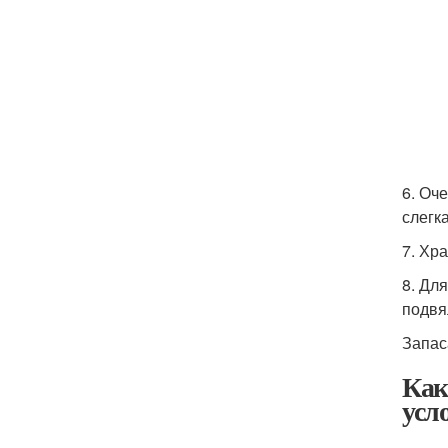
6. Оч
слегк
7. Хр
8. Дл
подвя
Запас
Как
усл