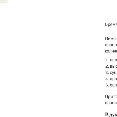
Время
Ниже 
прост
колич
нар
выс
суш
про
есл
При т
прави
В дух