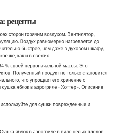
а: рецепты
всех сторон горячим воздухом. Вентилятор,
куляцию. Воздух равномерно нагревается до
ачительно быстрее, чем даже в духовом шкафу,
ое же, как и в свежих.
 84 % своей первоначальной массы. Это
ктов. Полученный продукт не только становится
чального, что упрощает его хранение с
я сушка яблок в аэрогриле «Хоттер». Описание
е используйте для сушки поврежденные и
. Сушка яблок в аэрогриле в виде целых плодов