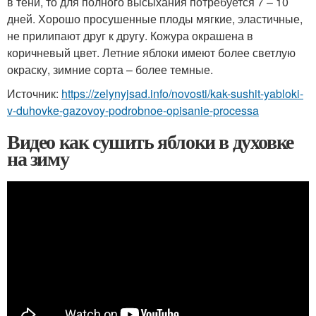
в тени, то для полного высыхания потребуется 7 – 10
дней. Хорошо просушенные плоды мягкие, эластичные,
не прилипают друг к другу. Кожура окрашена в
коричневый цвет. Летние яблоки имеют более светлую
окраску, зимние сорта – более темные.
Источник:
https://zelynyjsad.info/novosti/kak-sushit-yabloki-
v-duhovke-gazovoy-podrobnoe-opisanie-processa
Видео как сушить яблоки в духовке
на зиму