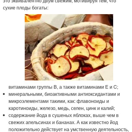
это эквивалентно двум свежим, мотивируя тем, что
сухие плоды богаты:
витаминами группы Β, а также витаминами Ε и C;
минеральными, биоактивными антиоксидантами и
микроэлементами такими, как: флавоноиды и
каротиноиды, железо, медь, селен, цинк и калий;
содержание йода в сушеных яблоках, выше чем в
свежих апельсинах и бананах. А как известно йод
положительно действует на умственную деятельность,