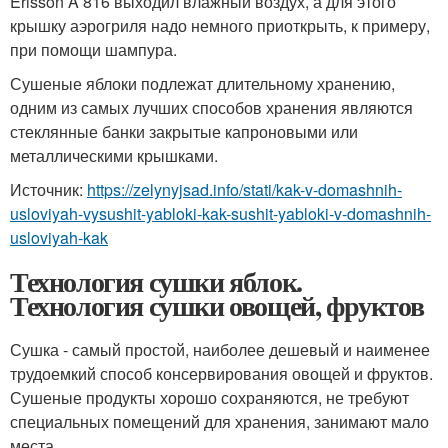
Erisson A 816 выходил влажный воздух, а для этого
крышку аэрогриля надо немного приоткрыть, к примеру,
при помощи шампура.
Сушеные яблоки подлежат длительному хранению,
одним из самых лучших способов хранения являются
стеклянные банки закрытые капроновыми или
металлическими крышками.
Источник:
https://zelynyjsad.info/stati/kak-v-domashnih-
usloviyah-vysushit-yabloki-kak-sushit-yabloki-v-domashnih-
usloviyah-kak
Технология сушки яблок.
Технология сушки овощей, фруктов
Сушка - самый простой, наиболее дешевый и наименее
трудоемкий способ консервирования овощей и фруктов.
Сушеные продукты хорошо сохраняются, не требуют
специальных помещений для хранения, занимают мало
места.