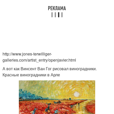
http://www.jones-terwilliger-
galleries.com/artist_entry/openjavier.html
А вот как Винсент Ван Гог рисовал виноградники.
Красные виноградники в Арле