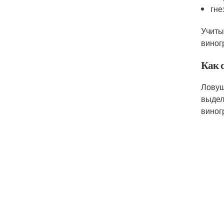
гне
Учиты
виног
Как 
Ловуш
выдел
виног