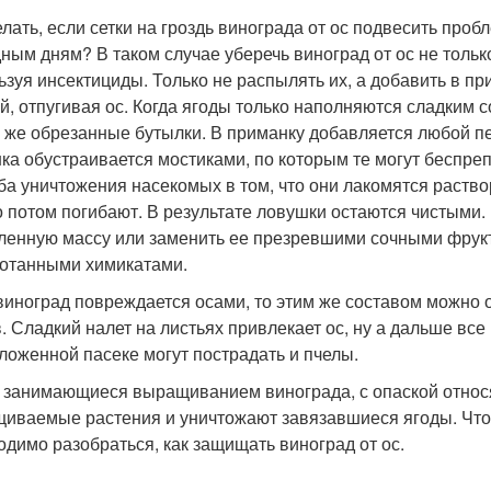
елать, если сетки на гроздь винограда от ос подвесить проб
ным дням? В таком случае уберечь виноград от ос не только
ьзуя инсектициды. Только не распылять их, а добавить в пр
й, отпугивая ос. Когда ягоды только наполняются сладким 
е же обрезанные бутылки. В приманку добавляется любой пес
ка обустраивается мостиками, по которым те могут беспре
ба уничтожения насекомых в том, что они лакомятся раство
о потом погибают. В результате ловушки остаются чистыми
ленную массу или заменить ее презревшими сочными фрукт
отанными химикатами.
виноград повреждается осами, то этим же составом можно 
в. Сладкий налет на листьях привлекает ос, ну а дальше вс
ложенной пасеке могут пострадать и пчелы.
 занимающиеся выращиванием винограда, с опаской относя
иваемые растения и уничтожают завязавшиеся ягоды. Чтоб
одимо разобраться, как защищать виноград от ос.