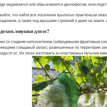
здо окуривается или обрызгивается дихлофосом, впоследст
вайте, что найти все поселения крылатых практически нево
радником, а также под крышами строений и даже на земле,
сделать ловушки для ос?
ки со сладким наполнителем (забродившим фруктовым соко
яющими слащавый запах), развешенные по территории зан
рада от ос. Их легко изготовить из пластиковых бутылок емк