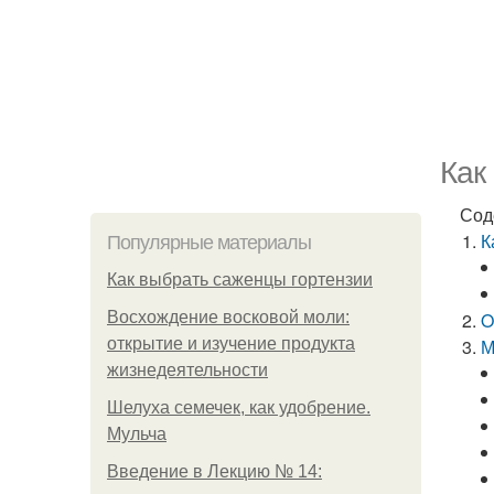
Как
Сод
К
Популярные материалы
Как выбрать саженцы гортензии
Восхождение восковой моли:
O
открытие и изучение продукта
М
жизнедеятельности
Шелуха семечек, как удобрение.
Мульча
Введение в Лекцию № 14: