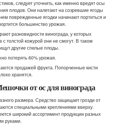
иков, следует уточнить, как именно вредят осы
ания плодов. Они налетают на созревшие ягоды
менем поврежденные ягодки начинают портиться и
 портится большинство урожая.
рают разновидности винограда, у которых
 с толстой кожурой они не смогут. В таком
 ищут другие спелые плоды.
жно потерять 60% урожая.
маются продажей фрукта. Попорченные кисти
плохо хранятся.
ешочки от ос для винограда
разного размера. Средство защищает грозди от
иваются специальными креплениями вверху.
меется широкий ассортимент продукции разных
ми руками.