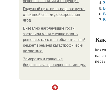
основные понятия и концепции
З
Б
Годичный цикл виноградного куста:
В
от зимней спячки до созревания
В
ягод
Внезапно нагрянувшие гости
заставили меня спешно искать
Как
решение, так как на обстоятельный
ремонт времени катастрофически
Как с
не хватало.
вариа
Заморозка и хранение
первы
боярышника: проверенные методы