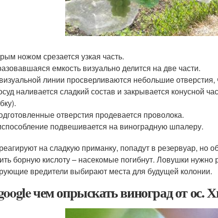
рым ножом срезается узкая часть.
азовавшаяся емкость визуально делится на две части.
визуальной линии просверливаются небольшие отверстия, 
осуд наливается сладкий состав и закрывается конусной ча
бку).
одготовленные отверстия продевается проволока.
способление подвешивается на виноградную шпалеру.
реагируют на сладкую приманку, попадут в резервуар, но о
ить борную кислоту – насекомые погибнут. Ловушки нужно р
рующие вредители выбирают места для будущей колонии.
google чем опрыскать виноград от ос. 