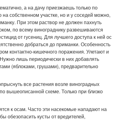
лематично, а на дачу приезжаешь только по
 на собственном участке, но и у соседей можно,
иманку. При этом раствор не должен пахнуть
соком, по всему винограднику развешиваются
тицид от гусениц. Для лучшего доступа к ней ос
пятственно добраться до приманки. Особенность
ром контактно-кишечного поражения. Улетают и
. Нужно лишь периодически в них добавлять
ами (яблоками, грушами), предварительно
опрыснуть все растения возле виноградных
е по вышеописанной схеме. Только при близко
тся к осам. Часто эти насекомые нападают на
ы обезопасить кусты от вредителей,