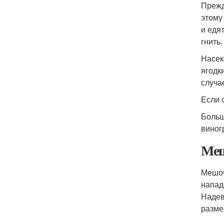
Прежд
этому
и едя
гнить
Насек
ягодк
случа
Если 
Больш
виног
Меш
Мешоч
напад
Надев
разме