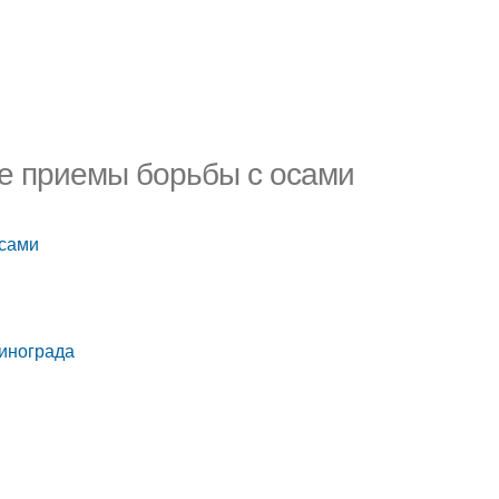
ые приемы борьбы с осами
осами
винограда