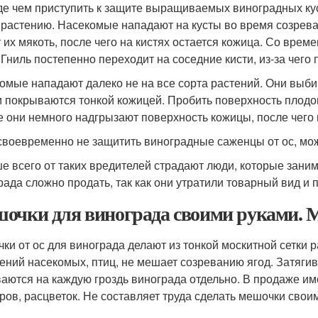
е чем приступить к защите выращиваемых виноградных куст
 растению. Насекомые нападают на кусты во время созрев
т их мякоть, после чего на кистях остается кожица. Со вре
. Гниль постепенно переходит на соседние кисти, из-за чего
омые нападают далеко не на все сорта растений. Они выби
и покрываются тонкой кожицей. Пробить поверхность плодов
е они немного надгрызают поверхность кожицы, после чего
своевременно не защитить виноградные саженцы от ос, мо
е всего от таких вредителей страдают люди, которые зани
рада сложно продать, так как они утратили товарный вид и 
очки для винограда своими руками. М
ки от ос для винограда делают из тонкой москитной сетки 
ений насекомых, птиц, не мешает созреванию ягод. Затяг
аются на каждую гроздь винограда отдельно. В продаже и
ров, расцветок. Не составляет труда сделать мешочки свои