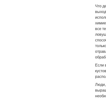
Что д
выход
испол
химие
все т
ловуш
спосо
тольк
отрав
обраб
Если 
кусто
распо
Люди,
выращ
необх