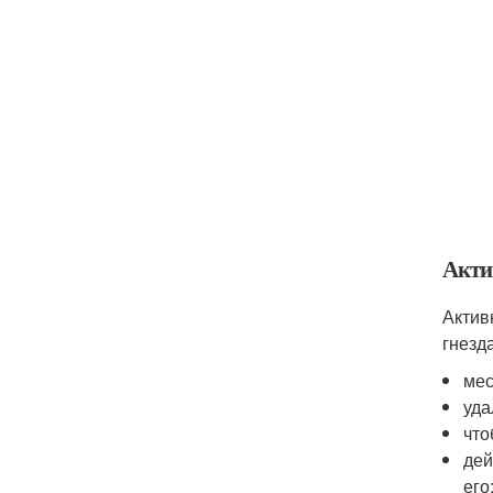
Акти
Актив
гнезда
мес
уда
что
дей
его