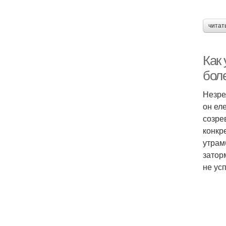
читат
Как 
бол
Незре
он ел
созре
конкр
утрам
затор
не ус