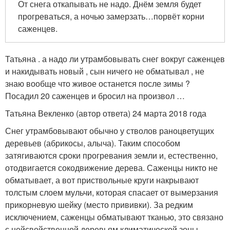
От снега откапывать не надо. Днём земля будет
прогреваться, а ночью замерзать…порвёт корни
саженцев.
Татьяна . а надо ли утрамбовывать снег вокруг саженцев
и накидывать новый , сын ничего не обматывал , не
знаю вообще что живое останется после зимы ?
Посадил 20 саженцев и бросил на произвол …
Татьяна Векленко (автор ответа) 24 марта 2018 года
Снег утрамбовывают обычно у стволов раноцветущих
деревьев (абрикосы, алыча). Таким способом
затягиваются сроки прогревания земли и, естественно,
отодвигается сокодвижение дерева. Саженцы никто не
обматывает, а вот приствольные круги накрывают
толстым слоем мульчи, которая спасает от вымерзания
прикорневую шейку (место прививки). За редким
исключением, саженцы обматывают тканью, это связано
с нейсвойственной деревьям климатической зоны.