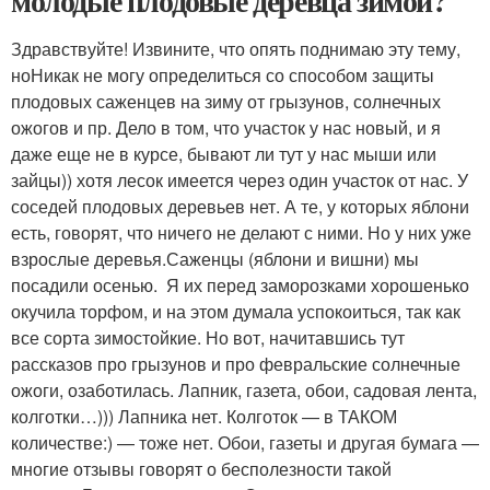
молодые плодовые деревца зимой?
Здравствуйте! Извините, что опять поднимаю эту тему,
ноНикак не могу определиться со способом защиты
плодовых саженцев на зиму от грызунов, солнечных
ожогов и пр. Дело в том, что участок у нас новый, и я
даже еще не в курсе, бывают ли тут у нас мыши или
зайцы)) хотя лесок имеется через один участок от нас. У
соседей плодовых деревьев нет. А те, у которых яблони
есть, говорят, что ничего не делают с ними. Но у них уже
взрослые деревья.Саженцы (яблони и вишни) мы
посадили осенью. Я их перед заморозками хорошенько
окучила торфом, и на этом думала успокоиться, так как
все сорта зимостойкие. Но вот, начитавшись тут
рассказов про грызунов и про февральские солнечные
ожоги, озаботилась. Лапник, газета, обои, садовая лента,
колготки…))) Лапника нет. Колготок — в ТАКОМ
количестве:) — тоже нет. Обои, газеты и другая бумага —
многие отзывы говорят о бесполезности такой