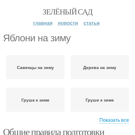
ЗЕЛЁНЫЙ САД
главная
новости
статьи
Яблони на зиму
Саженцы на зиму
Дерева на зиму
Груша к зиме
Груши к зиме
Показать все
Общие правила подготовки
Колоновидная яблоня
Уход за яблоней