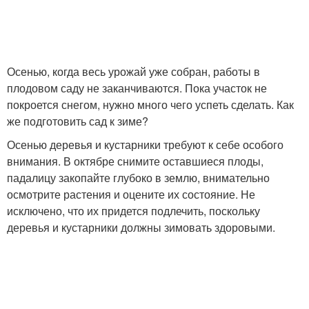
Яблони на карликовом
Яблони на урале
подвое
Осенью, когда весь урожай уже собран, работы в
плодовом саду не заканчиваются. Пока участок не
покроется снегом, нужно много чего успеть сделать. Как
же подготовить сад к зиме?
Яблони на
Подготовки к зиме
плодоношение
Осенью деревья и кустарники требуют к себе особого
внимания. В октябре снимите оставшиеся плоды,
падалицу закопайте глубоко в землю, внимательно
осмотрите растения и оцените их состояние. Не
Яблони против
Яблони от грызунов
исключено, что их придется подлечить, поскольку
грызунов
деревья и кустарники должны зимовать здоровыми.
Подготовка к зиме