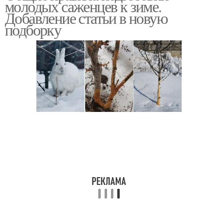
молодых саженцев к зиме.
Добавление статьи в новую
подборку
Сад к зиме
Яблони к зиме
Груши на зиму
Яблоня к зиме
Вишни на зиму
Сливы на зиму
Черешни на зиму
Яблоня на зиму