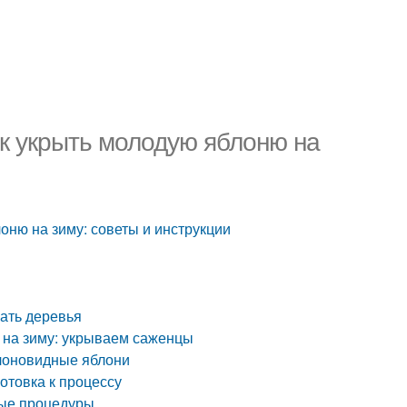
ак укрыть молодую яблоню на
лоню на зиму: советы и инструкции
вать деревья
и на зиму: укрываем саженцы
олоновидные яблони
отовка к процессу
ные процедуры