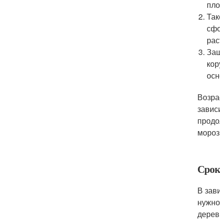
пло
Так
сфо
рас
Защ
кор
осн
Возра
завис
продо
мороз
Срок
В зав
нужно
дерев