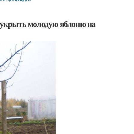
к укрыть молодую яблоню на