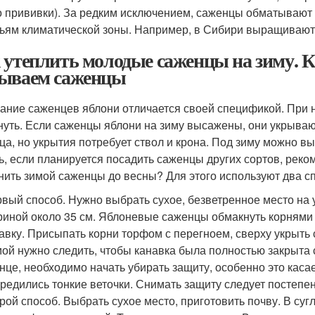
о прививки). За редким исключением, саженцы обматывают 
ьям климатической зоны. Например, в Сибири выращивают
 утеплить молодые саженцы на зиму. К
ываем саженцы
ание саженцев яблони отличается своей спецификой. При 
нуть. Если саженцы яблони на зиму высажены, они укрываю
ца, но укрытия потребует ствол и крона. Под зиму можно в
ь, если планируется посадить саженцы других сортов, реко
нить зимой саженцы до весны? Для этого используют два с
вый способ. Нужно выбрать сухое, безветренное место на у
иной около 35 см. Яблоневые саженцы обмакнуть корнями 
авку. Присыпать корни торфом с перегноем, сверху укрыть
ой нужно следить, чтобы канавка была полностью закрыта с
нце, необходимо начать убирать защиту, особенно это касае
редились тонкие веточки. Снимать защиту следует постепе
рой способ. Выбрать сухое место, приготовить почву. В суг