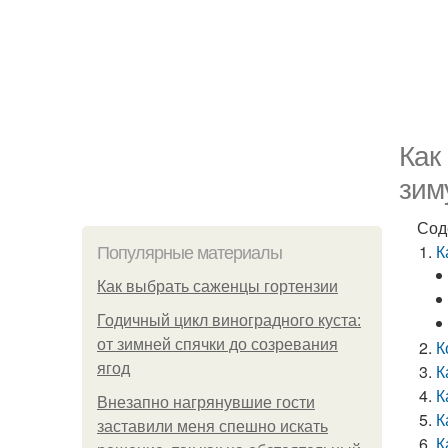
Как
зим
Сод
К
Популярные материалы
Как выбрать саженцы гортензии
Годичный цикл виноградного куста:
от зимней спячки до созревания
К
ягод
К
К
Внезапно нагрянувшие гости
К
заставили меня спешно искать
К