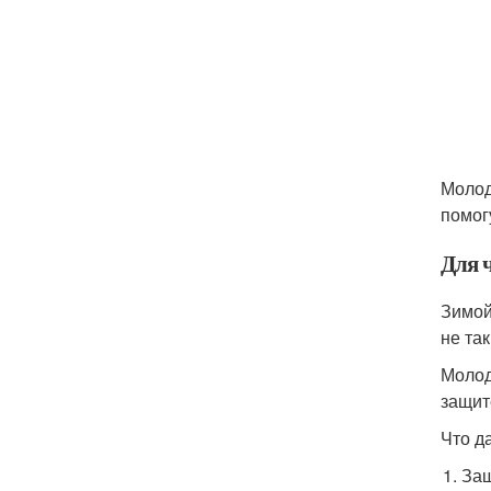
Молод
помог
Для 
Зимой
не так
Молод
защит
Что д
Защ