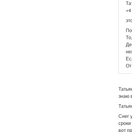
Та
+
эт
По
То
Де
не
Ес
От
Татья
знаю 
Татья
Снег 
сроки
вот п