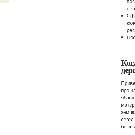
вес
пер
Сфо
кач
рас
Пос
Ког
дер
Приве
прошл
яблон
матер
землю
сегод
боюсь