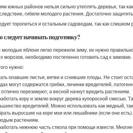
ям южных районов нельзя сильно утеплять деревья, так как
к следствие, гибели молодого растения. Достаточно защитить
едует торопиться и остальным садоводам, так как слишком 
о следует начинать подготовку?
 молодые яблони легко пережили зиму, их нужно правильно 
х морозов, необходимо постепенно готовить сад к зимовке.
того нужно:
ать опавшие листья, ветви и сгнившие плоды. Не стоит оста
дах могут содержатся грибки, личинки вредителей, патоге
 отлично перезимуют, а весной начнут вредить растениям.
аботать кору и землю вокруг дерева купоросной смесью. Т
ьшинство вредителей. Можно использовать как медный, так
рать выросшие на коре мхи или лишайники (если они есть).
одым растениям.
аботать нижнюю часть ствола при помощи извести. Многие 