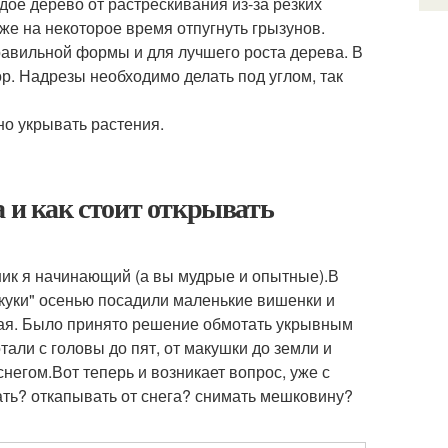
дое дерево от растрескивания из-за резких
же на некоторое время отпугнуть грызунов.
авильной формы и для лучшего роста дерева. В
р. Надрезы необходимо делать под углом, так
но укрывать растения.
а и как стоит открывать
ик я начинающий (а вы мудрые и опытные).В
скуки" осенью посадили маленькие вишенки и
жная. Было принято решение обмотать укрывным
али с головы до пят, от макушки до земли и
снегом.Вот теперь и возникает вопрос, уже с
вать? откапывать от снега? снимать мешковину?