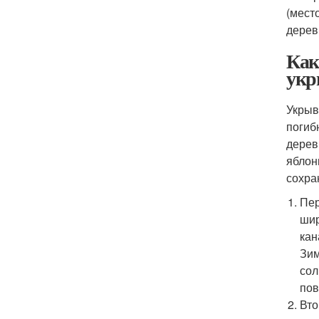
(мест
дерев
Как
укр
Укрыв
погиб
дерев
яблон
сохра
Пер
шир
кан
Зим
сол
пов
Вто