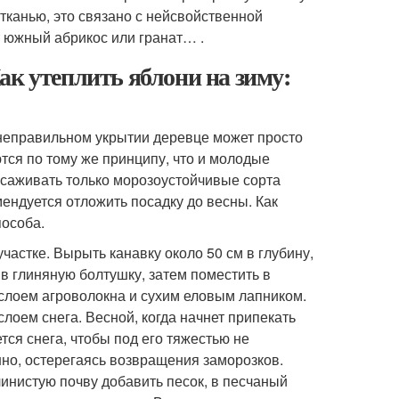
тканью, это связано с нейсвойственной
 южный абрикос или гранат… .
ак утеплить яблони на зиму:
неправильном укрытии деревце может просто
тся по тому же принципу, что и молодые
ысаживать только морозоустойчивые сорта
мендуется отложить посадку до весны. Как
пособа.
частке. Вырыть канавку около 50 см в глубину,
в глиняную болтушку, затем поместить в
 слоем агроволокна и сухим еловым лапником.
лоем снега. Весной, когда начнет припекать
тся снега, чтобы под его тяжестью не
нно, остерегаясь возвращения заморозков.
линистую почву добавить песок, в песчаный