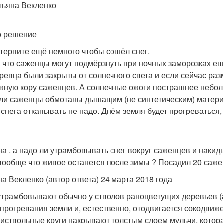
тьяна Векленко
4
о решение
терпите ещё немного чтобы сошёл снег.
, что саженцы могут подмёрзнуть при ночных заморозках е
ревца были закрыты от солнечного света и если сейчас ра
жную кору саженцев. А солнечные ожоги пострашнее небол
ли саженцы обмотаны дышащим (не синтетическим) материа
 снега откапывать не надо. Днём земля будет прогреваться
на . а надо ли утрамбовывать снег вокруг саженцев и накид
вообще что живое останется после зимы ? Посадил 20 саже
на Векленко (автор ответа) 24 марта 2018 года
утрамбовывают обычно у стволов раноцветущих деревьев (
 прогревания земли и, естественно, отодвигается сокодвиж
риствольные круги накрывают толстым слоем мульчи, котор