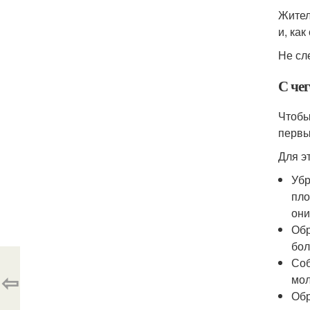
Жител
и, ка
Не сл
С чег
Чтобы
первы
Для э
Убр
пло
они
Обр
бол
Соб
⇦
мол
Обр