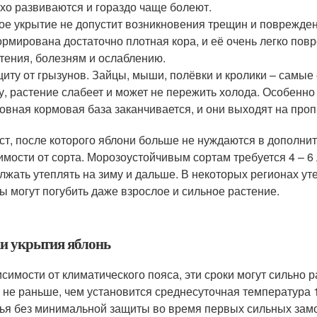
хо развиваются и гораздо чаще болеют.
ое укрытие не допустит возникновения трещин и поврежде
рмирована достаточно плотная кора, и её очень легко пов
тения, болезням и ослаблению.
иту от грызунов. Зайцы, мыши, полёвки и кролики – самые
у, растение слабеет и может не пережить холода. Особенно
овная кормовая база заканчивается, и они выходят на проп
ст, после которого яблони больше не нуждаются в дополнит
имости от сорта. Морозоустойчивым сортам требуется 4 – 6
лжать утеплять на зиму и дальше. В некоторых регионах ут
ы могут погубить даже взрослое и сильное растение.
и укрытия яблонь
исимости от климатического пояса, эти сроки могут сильно
 не раньше, чем установится среднесуточная температура 1
ья без минимальной защиты во время первых сильных замо