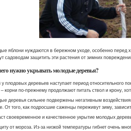
ые яблони нуждаются в бережном уходе, особенно перед 
ут садоводам защитить эти растения от зимних повреждений
чего нужно укрывать молодые деревья?
 у плодовых деревьев наступает период относительного по
 – корни по-прежнему продолжают питать ствол и крону, хоть
ые деревья сильнее подвержены негативным воздействиям
е. От того, как подросшие саженцы переживут зиму, зависи
аст своевременное и качественное укрытие молодых дерев
иту от мороза. Из-за низкой температуры гибнет очень мног