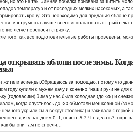
ной, но это не так. Зимняя побелка призвана защитить моло
епадов температур и от последних мелких насекомых, а так
рмировать крону. Это необходимо для придания яблоне пр
естве инструмента лучше всего использовать острый секато
тение легче переносит стрижку.
ле того, как все подготовительные работы проведены, мож
да открывать яблони после зимы. Когд
евья
т жители асиенды.Обращаюсь за помощью, потому что дачн
ом году купили с мужем дачу и конечно "наши руки не для 
ьку (годовасики).Зима у нас была холодная (до -28) и сне
иалом, когда опустилось до -20 обмотали мешковиной (замот
 немного укрыли см 5 вокруг столбика) и закидали с горкой 
нешнего дня у нас днем 0+1, ночью -5-7.Что делать? откры
 как бы они там не спрели…