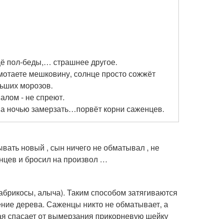
щё пол-беды,… страшнее другое.
змотаете мешковину, солнце просто сожжёт
ьших морозов.
лом - не спреют.
, а ночью замерзать…порвёт корни саженцев.
ывать новый , сын ничего не обматывал , не
нцев и бросил на произвол …
абрикосы, алыча). Таким способом затягиваются
ение дерева. Саженцы никто не обматывает, а
ая спасает от вымерзания прикорневую шейку