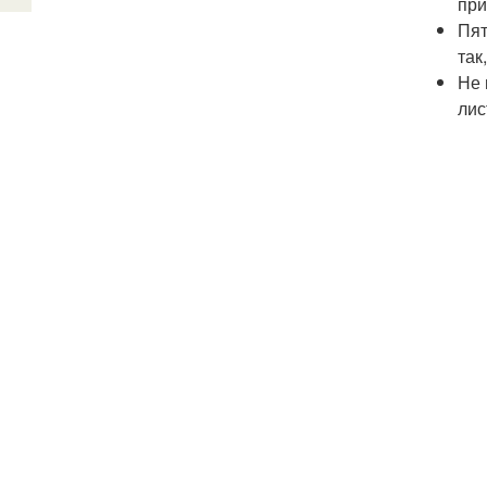
при
Пят
так
Не 
лис