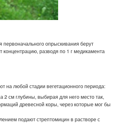
ля первоначального опрыскивания берут
 концентрацию, разводя по 1 г медикамента
т на любой стадии вегетационного периода:
а 2 см глубины, выбирая для него место так,
рмаций древесной коры, через которые мог бы
влением подают стрептомицин в растворе с