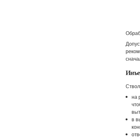
Обраб
Допус
реком
сначал
Инъе
Ствол
на 
что
выт
в в
кон
отв