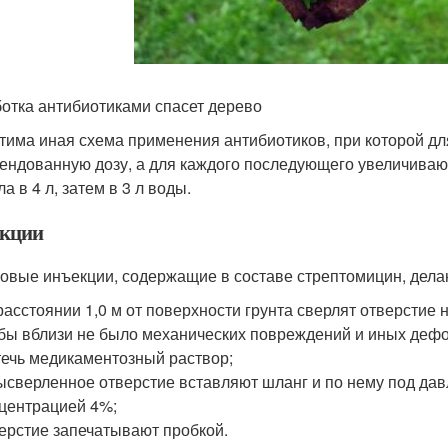
отка антибиотиками спасет дерево
тима иная схема применения антибиотиков, при которой д
ендованную дозу, а для каждого последующего увеличивают
а в 4 л, затем в 3 л воды.
кции
овые инъекции, содержащие в составе стрептомицин, делаю
расстоянии 1,0 м от поверхности грунта сверлят отверстие н
бы вблизи не было механических повреждений и иных дефо
ечь медикаментозный раствор;
ысверленное отверстие вставляют шланг и по нему под да
центрацией 4%;
ерстие запечатывают пробкой.