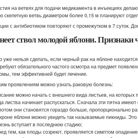
стия на ветвях для подачи медикамента в инъекциях делают 
ю скелетную ветвь диаметром более 0,15 м планируют отде
ции с антибиотиком повторяют с промежутком в 7 суток. До
неет ствол молодой яблони. Признаки 
о уже нельзя сделать, если черный рак на яблоне находится
требуют обязательного частого осмотра на предмет появле
омы, тем эффективней будет лечение.
ким проявлениям можно узнать раковую болезнь:
сание можно начать с внешнего вида листьев, на которых 
да листва начинает распускаться. Сначала эти пятна имею
потом они становятся гораздо больше, пропорционально ра
кроне яблони можно увидеть так называемые пикниды. Это у
езнь вступает в последнюю стадию;
ед тем, как плоды созреют, проявляется симптом опадени