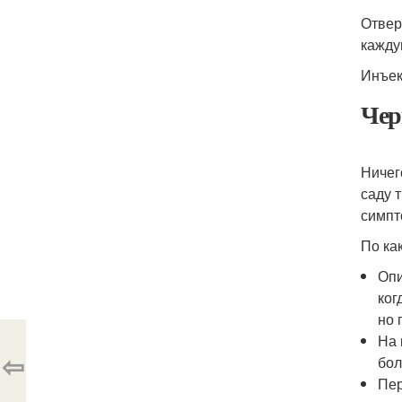
Отвер
кажду
Инъек
Чер
Ничег
саду 
симпт
По ка
Опи
ког
но 
На 
⇦
бол
Пер