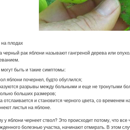
 на плодах
а черный рак яблони называют гангреной дерева или опухоль
еванием.
 могут быть и такие симптомы:
ол яблони почернел, будто обуглился;
азуются разрывы между больными и еще не тронутыми бол
ольно больших размеров;
а отслаивается и становится черного цвета, со временем н
неют листья на яблоне.
у у яблони чернеет ствол? Это происходит потому, что все
жденного болезнью участка, начинают отмирать. В этом слу