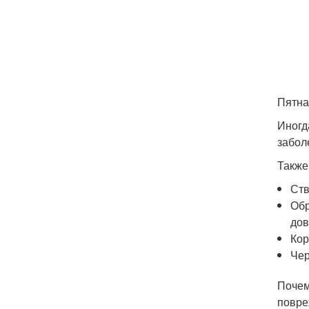
Пятна
Иногд
забол
Также
Ств
Обр
дов
Кор
Чер
Почем
повре