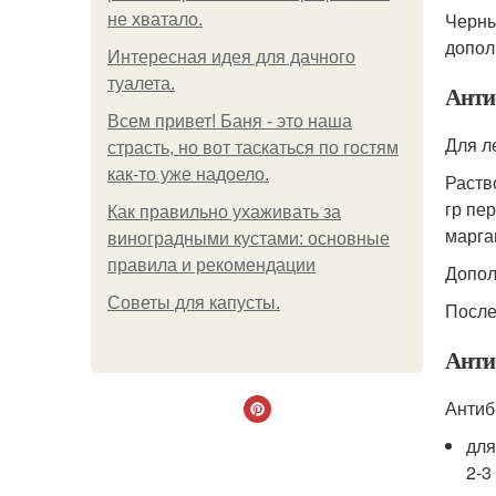
Черны
не хватало.
допол
Интересная идея для дачного
туалета.
Анти
Всем привет! Баня - это наша
Для л
страсть, но вот таскаться по гостям
как-то уже надоело.
Раств
гр пе
Как правильно ухаживать за
марга
виноградными кустами: основные
правила и рекомендации
Допол
Советы для капусты.
После
Анти
Антиб
для
2-3