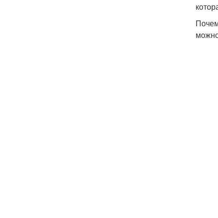
котор
Почем
можно