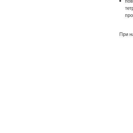
пов
тет
про
При н