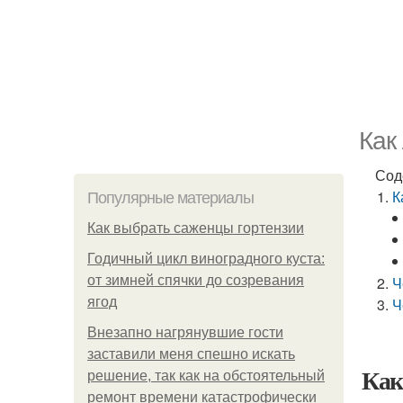
Как
Сод
К
Популярные материалы
Как выбрать саженцы гортензии
Годичный цикл виноградного куста:
от зимней спячки до созревания
Ч
ягод
Ч
Внезапно нагрянувшие гости
заставили меня спешно искать
Как
решение, так как на обстоятельный
ремонт времени катастрофически