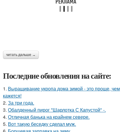
читать дальше →
Последние обновления на сайте:
1.
Выращивание укропа дома зимой - это проще, чем
кажется!
2.
За три года.
3.
Обалденный пирог "Шарлотка С Капустой" -.
4.
Отличная банька на крайнем севере.
5.
Вот такую беседку сделал муж.
6.
Борщевая заправка на зиму.