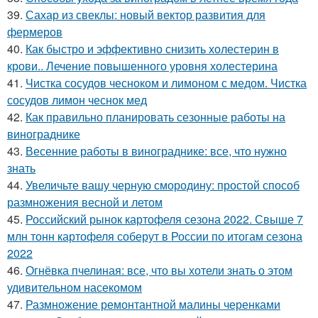
39.
Сахар из свеклы: новый вектор развития для
фермеров
40.
Как быстро и эффективно снизить холестерин в
крови.. Лечение повышенного уровня холестерина
41.
Чистка сосудов чесноком и лимоном с медом. Чистка
сосудов лимон чеснок мед
42.
Как правильно планировать сезонные работы на
винограднике
43.
Весенние работы в винограднике: все, что нужно
знать
44.
Увеличьте вашу черную смородину: простой способ
размножения весной и летом
45.
Российский рынок картофеля сезона 2022. Свыше 7
млн тонн картофеля соберут в России по итогам сезона
2022
46.
Огнёвка пчелиная: все, что вы хотели знать о этом
удивительном насекомом
47.
Размножение ремонтантной малины черенками