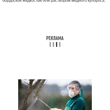
бордоской жидкостью или раствором медного купороса.