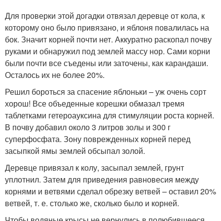
Для проверки этой догадки отвязал деревце от кола, к
которому оно было привязано, и яблоня повалилась на
бок. Значит корней почти нет. Аккуратно раскопал почву
руками и обнаружил под землей массу нор. Сами корни
были почти все съедены или заточены, как карандаши.
Осталось их не более 20%.
Решил бороться за спасение яблоньки – уж очень сорт
хорош! Все объеденные корешки обмазал тремя
таблетками гетероауксина для стимуляции роста корней.
В почву добавил около 3 литров золы и 300 г
суперфосфата. Зону поврежденных корней перед
засыпкой ямы землей обсыпал золой.
Деревце привязал к колу, засыпал землей, грунт
уплотнил. Затем для приведения равновесия между
корнями и ветвями сделал обрезку ветвей – оставил 20%
ветвей, т. е. столько же, сколько было и корней.
Чтобы водяные крысы не вернулись в полюбившееся