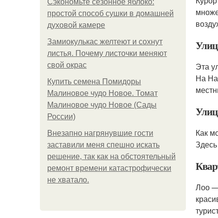
Курор
Сэкономьте сезонное яблоко:
множе
простой способ сушки в домашней
возду
духовой камере
Замиокулькас желтеют и сохнут
Улиц
листья. Почему листочки меняют
свой окрас
Эта у
На На
Купить семена Помидоры
местн
Малиновое чудо Новое. Томат
Малиновое чудо Новое (Сады
Улиц
России)
Как м
Внезапно нагрянувшие гости
Здесь
заставили меня спешно искать
решение, так как на обстоятельный
Квар
ремонт времени катастрофически
не хватало.
Лоо —
краси
турис