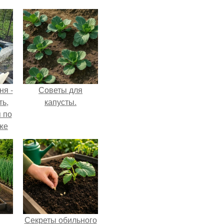
ня -
Советы для
ть,
капусты.
я по
уже
Секреты обильного