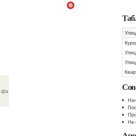
Таб
Улиц
Куро
Улиц
Улиц
Квар
Сов
⇦
Нач
Пос
Про
Не 
Ано