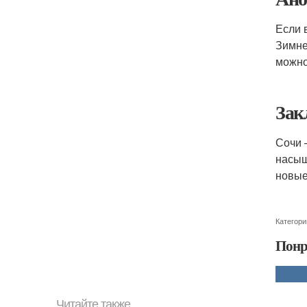
Если 
Зимне
можн
Зак
Сочи 
насыщ
новые
Категори
Понр
Читайте также