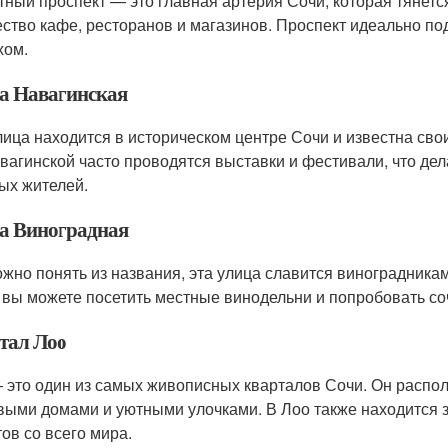
тный проспект — это главная артерия Сочи, которая тянетс
ство кафе, ресторанов и магазинов. Проспект идеально по
хом.
а Навагинская
лица находится в историческом центре Сочи и известна с
вагинской часто проводятся выставки и фестивали, что дел
ых жителей.
а Виноградная
ожно понять из названия, эта улица славится виноградник
 вы можете посетить местные винодельни и попробовать со
тал Лоо
 это один из самых живописных кварталов Сочи. Он распол
выми домами и уютными улочками. В Лоо также находится 
тов со всего мира.