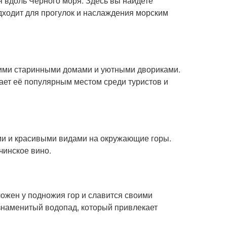
я вдоль Черного моря. Здесь вы найдете
дходит для прогулок и наслаждения морским
воими старинными домами и уютными двориками.
ает её популярным местом среди туристов и
ами и красивыми видами на окружающие горы.
чинское вино.
ожен у подножия гор и славится своими
знаменитый водопад, который привлекает