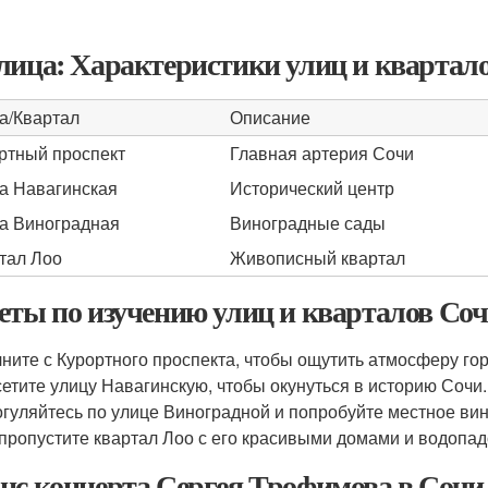
лица: Характеристики улиц и квартал
а/Квартал
Описание
ртный проспект
Главная артерия Сочи
а Навагинская
Исторический центр
а Виноградная
Виноградные сады
тал Лоо
Живописный квартал
еты по изучению улиц и кварталов Со
ните с Курортного проспекта, чтобы ощутить атмосферу гор
етите улицу Навагинскую, чтобы окунуться в историю Сочи.
гуляйтесь по улице Виноградной и попробуйте местное вин
пропустите квартал Лоо с его красивыми домами и водопад
нс концерта Сергея Трофимова в Сочи