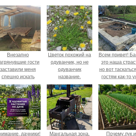
Внезапно
Цветок похожий на
Всем привет! Ба
агрянувшие гости
одуванчик, но не
это наша страс
заставили меня
одуванчик
но вот таскатьс
спешно искать
название.
гостям как-то 
ешение, так как на
Описание и
надоело.
обстоятельный
фотографии
ремонт времени
цветов, похожих на
атастрофически не
одуванчик
хватало.
нимание, дачники!
Мангальная зона.
Почему лук и