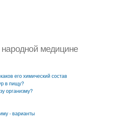
в народной медицине
 каков его химический состав
ур в пищу?
ьзу организму?
иму - варианты