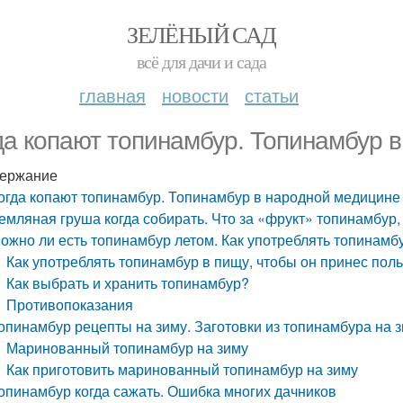
ЗЕЛЁНЫЙ САД
всё для дачи и сада
главная
новости
статьи
да копают топинамбур. Топинамбур 
ержание
огда копают топинамбур. Топинамбур в народной медицине
емляная груша когда собирать. Что за «фрукт» топинамбур,
ожно ли есть топинамбур летом. Как употреблять топинамб
Как употреблять топинамбур в пищу, чтобы он принес пол
Как выбрать и хранить топинамбур?
Противопоказания
опинамбур рецепты на зиму. Заготовки из топинамбура на з
Маринованный топинамбур на зиму
Как приготовить маринованный топинамбур на зиму
опинамбур когда сажать. Ошибка многих дачников