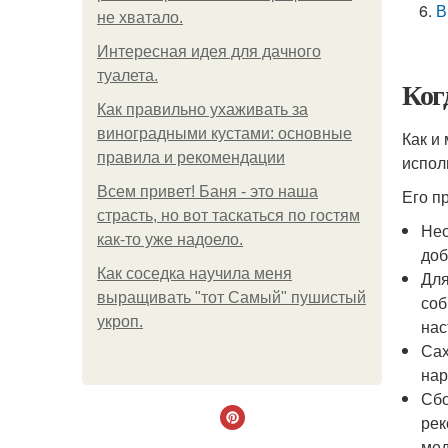
В
не хватало.
Интересная идея для дачного
туалета.
Ког
Как правильно ухаживать за
виноградными кустами: основные
Как и
правила и рекомендации
испол
Всем привет! Баня - это наша
Его п
страсть, но вот таскаться по гостям
Нео
как-то уже надоело.
доб
Как соседка научила меня
Для
выращивать "тот Самый" пушистый
соб
укроп.
нас
Сах
нар
Сбо
рек
мед