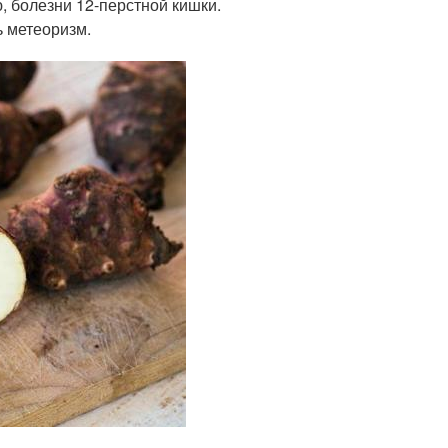
ю, болезни 12-перстной кишки.
ь метеоризм.