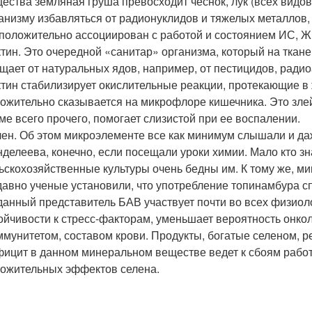
ества земляная груша превосходит чеснок, лук (всех видов
анизму избавляться от радионуклидов и тяжелых металлов, 
положительно ассоциирован с работой и состоянием ИС, Ж
тин. Это очередной «санитар» организма, который на тканев
щает от натуральных ядов, например, от пестицидов, рад
тин стабилизирует окислительные реакции, протекающие в 
ожительно сказывается на микрофлоре кишечника. Это злей
ме всего прочего, помогает слизистой при ее воспалении.
ен. Об этом микроэлементе все как минимум слышали и да
делеева, конечно, если посещали уроки химии. Мало кто зна
ьскохозяйственные культуры очень бедны им. К тому же, м
авно ученые установили, что употребление топинамбура с
данный представитель БАВ участвует почти во всех физиол
ойчивости к стресс-факторам, уменьшает вероятность онко
ммунитетом, составом крови. Продукты, богатые селеном, 
ицит в данном минеральном веществе ведет к сбоям работ
ожительных эффектов селена.