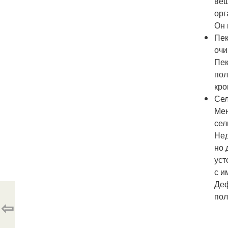
вещ
орг
Он 
Пек
очи
Пек
пол
кро
Сел
Мен
сел
Нед
но 
уст
с и
Деф
пол
⇦