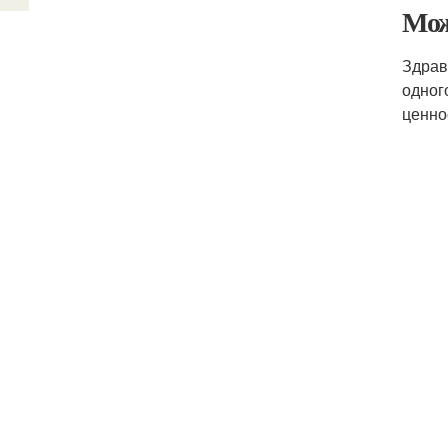
Мож
Здрав
одног
ценно