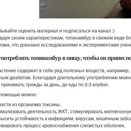
бывайте оценить материал и подписаться на канал :)
даря своим характеристикам, топинамбур в свежем виде бл
изма, что доказано исследованиями и экспериментами учен
употреблять топинамбур в пищу, чтобы он принес п
астение содержит в себе ряд полезных веществ, например, и
ным диабетом. Благодаря длительному употреблению можно 
 принимать трижды за день, до еды по 2-3 клубня.
 помощью можно:
ести из организма токсины.
мализовать деятельность ЖКТ, стимулировать желчегонную
ысить устойчивость к инфекциям, вирусам, кишечным забо
ивировать процесс кровоснабжения слизистых оболочек.