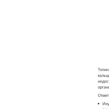
Топин
кальц
недос
орган
Отмет
Ину