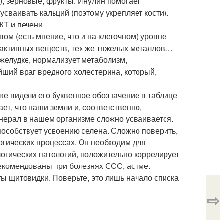
), зерновые, фрукты. Инулин помогает
усваивать кальций (поэтому укрепляет кости).
КТ и печени.
ом (есть мнение, что и на клеточном) уровне
иоактивных веществ, тех же тяжелых металлов…
желудке, нормализует метаболизм,
ший враг вредного холестерина, который,
же видели его буквенное обозначение в таблице
ет, что наши земли и, соответственно,
инерал в нашем организме сложно усваивается.
пособствует усвоению селена. Сложно поверить,
огических процессах. Он необходим для
логических патологий, положительно коррелирует
рекомендованы при болезнях ССС, астме.
ы щитовидки. Поверьте, это лишь начало списка
⇨