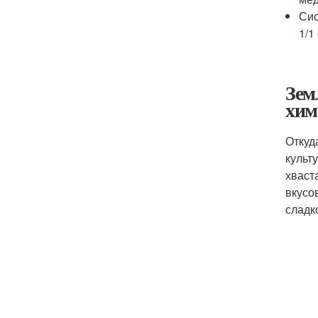
Сис
1/1
Зем
хим
Откуд
культ
хваст
вкусо
сладк