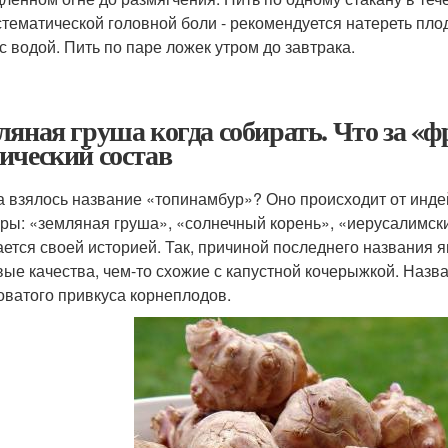
тематической головной боли - рекомендуется натереть пло
 с водой. Пить по паре ложек утром до завтрака.
ляная груша когда собирать. Что за «ф
ический состав
а взялось название «топинамбур»? Оно происходит от инде
уры: «земляная груша», «солнечный корень», «иерусалимск
ается своей историей. Так, причиной последнего названия 
вые качества, чем-то схожие с капустной кочерыжкой. Назв
оватого привкуса корнеплодов.