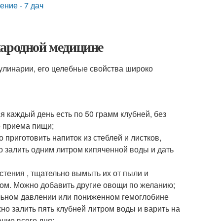
ние - 7 дач
народной медицине
кулинарии, его целебные свойства широко
 каждый день есть по 50 грамм клубней, без
о приема пищи;
риготовить напиток из стеблей и листков,
о залить одним литром кипяченной воды и дать
астения , тщательно вымыть их от пыли и
лом. Можно добавить другие овощи по желанию;
льном давлении или пониженном гемоглобине
но залить пять клубней литром воды и варить на
ние всего дня;