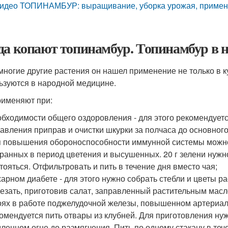
идео ТОПИНАМБУР: выращивание, уборка урожая, примене
да копают топинамбур. Топинамбур в 
 многие другие растения он нашел применение не только в 
ьзуются в народной медицине.
рименяют при:
бходимости общего оздоровления - для этого рекомендуется
авления приправ и очистки шкурки за полчаса до основног
 повышения обороноспособности иммунной системы можно п
ранных в период цветения и высушенных. 20 г зелени нужн
тояться. Отфильтровать и пить в течение дня вместо чая;
арном диабете - для этого нужно собрать стебли и цветы р
езать, приготовив салат, заправленный растительным мас
ях в работе поджелудочной железы, повышенном артериа
омендуется пить отвары из клубней. Для приготовления нуж
ленном огне до размягчения. Пить по одному стакану в тече