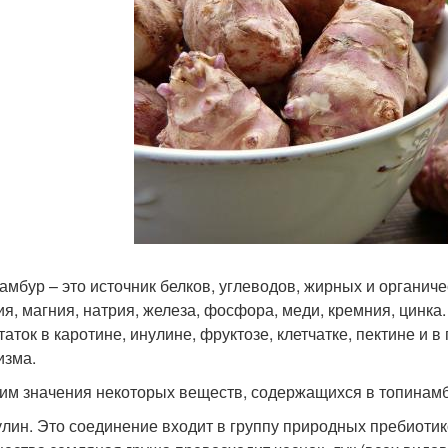
амбур – это источник белков, углеводов, жирных и органиче
ия, магния, натрия, железа, фосфора, меди, кремния, цинк
таток в каротине, инулине, фруктозе, клетчатке, пектине и
изма.
им значения некоторых веществ, содержащихся в топинамб
лин. Это соединение входит в группу природных пребиоти