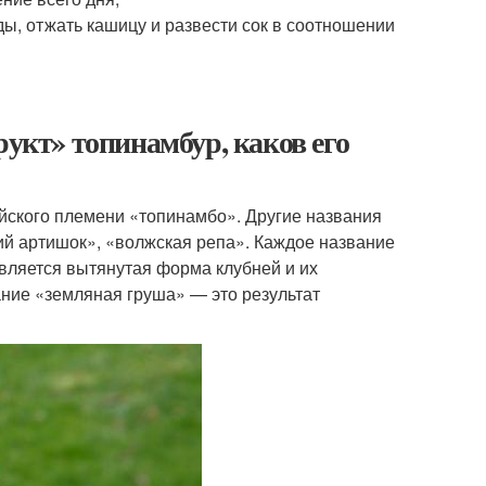
ды, отжать кашицу и развести сок в соотношении
рукт» топинамбур, каков его
йского племени «топинамбо». Другие названия
ий артишок», «волжская репа». Каждое название
является вытянутая форма клубней и их
ание «земляная груша» — это результат