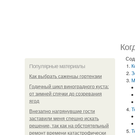
Ког
Сод
К
Популярные материалы
З
Как выбрать саженцы гортензии
М
Годичный цикл виноградного куста:
от зимней спячки до созревания
ягод
Т
Внезапно нагрянувшие гости
заставили меня спешно искать
решение, так как на обстоятельный
Т
ремонт времени катастрофически