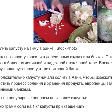
лить капусту на зиму в банке: iStockPhoto
ально капусту квасили в деревянных кадках или бочках. С
кт в более гигиеничной и надежной стеклянной таре. Воспо
му квашеную капусту в трехлитровой банке.
оложительно капусту начали солить в Азии. Чтобы избежа
остить процесс соления и хранения продукта, европейцы з
янными банками.
ы на популярные вопросы по засолке капусты:
ко грамм соли на 1 кг капусты при квашении?