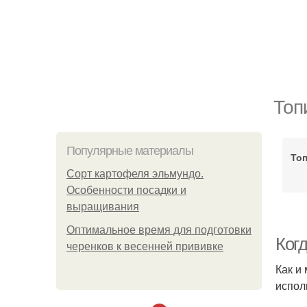
Топ
Популярные материалы
То
Сорт картофеля эльмундо.
Особенности посадки и
выращивания
Оптимальное время для подготовки
Ког
черенков к весенней прививке
Как и
испол