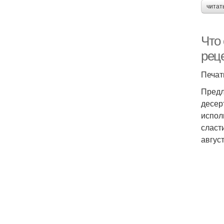
читат
Что
рец
Печат
Предл
десер
испол
сласт
авгус