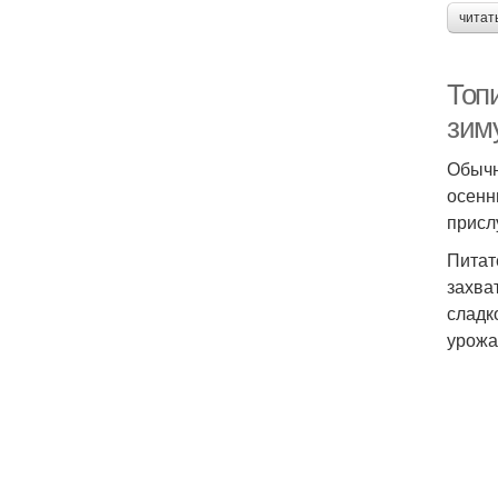
читат
Топ
зим
Обычн
осенн
присл
Питат
захва
сладк
урожа