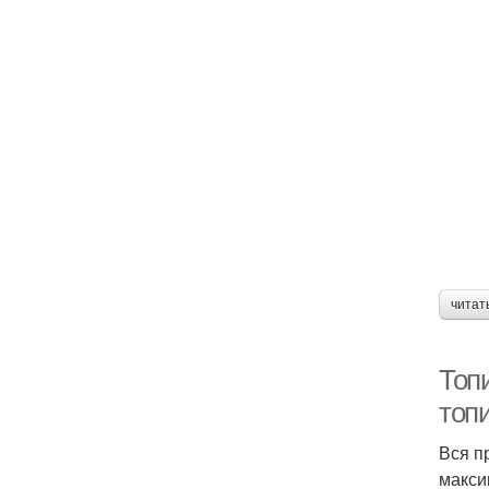
читат
Топи
топи
Вся п
макси