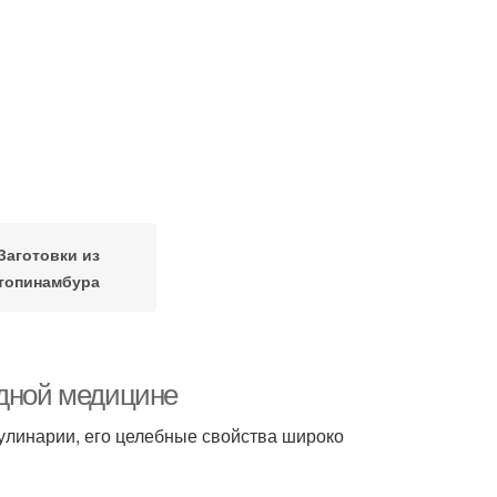
Заготовки из
топинамбура
одной медицине
кулинарии, его целебные свойства широко