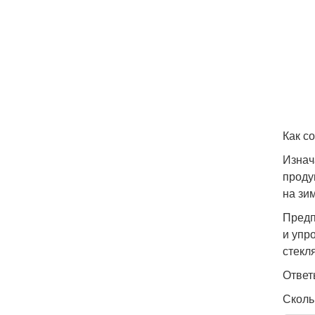
Как со
Изнач
проду
на зи
Предп
и упр
стекл
Ответ
Сколь