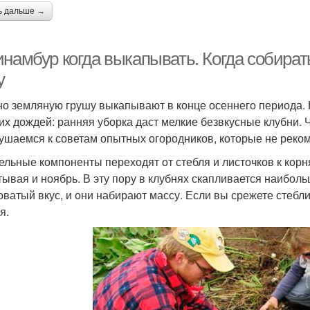
ь дальше →
инамбур когда выкапывать. Когда собират
у
о земляную грушу выкапывают в конце осеннего периода. Н
их дождей: ранняя уборка даст мелкие безвкусные клубни. 
ушаемся к советам опытных огородников, которые не реко
ельные компоненты переходят от стебля и листочков к корн
тывая и ноябрь. В эту пору в клубнях скапливается наибол
оватый вкус, и они набирают массу. Если вы срежете стебли
я.