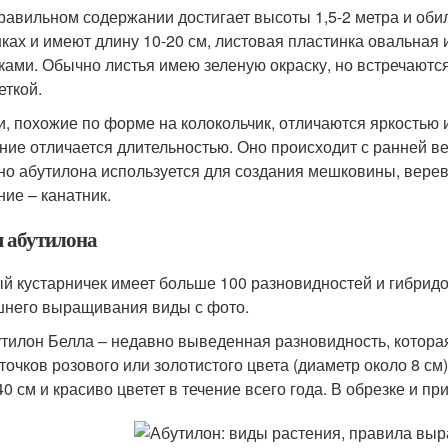
равильном содержании достигает высоты 1,5-2 метра и обил
ках и имеют длину 10-20 см, листовая пластинка овальная 
ками. Обычно листья имею зеленую окраску, но встречаются
еткой.
и, похожие по форме на колокольчик, отличаются яркостью и
ние отличается длительностью. Оно происходит с ранней ве
но абутилона используется для создания мешковины, верев
ние – канатник.
 абутилона
й кустарничек имеет больше 100 разновидностей и гибрид
него выращивания виды с фото.
тилон Белла – недавно выведенная разновидность, котора
точков розового или золотистого цвета (диаметр около 8 с
40 см и красиво цветет в течение всего года. В обрезке и 