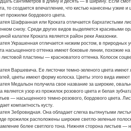
дцать сантиметров в длину и десять — в ширину. Если смот
та, то создается впечатление, что кистью нанесены узкие 
ет прожилки бордового цвета.
атея Шафранная или Кроката отличается бархатистыми лис
енком снизу. Среди других видов выделяется красивыми о
иной калатеи Кроката является район реки Амазонки.
атея Украшенная отличается низким ростом, в природных у
та насыщенного оттенка имеют боковые линии, похожие на
 листовой пластины — красноватого оттенка. Колосок соц
атея Варшевича. Ее листочки темно-зеленого цвета имеют ли
атей, цветы имеют форму колоска. Цветы этого вида имеют
атея Медальон получила свое название за широкие, овальн
а является узор из прожилок розового цвета и белая зубчат
тьев — насыщенного темно-розового, бордового цвета. Лист
дает компактность кусту.
атея Зебровидная. Она обладает слегка вытянутыми листь
иде прожилок расположены широкие светло-зеленые полоск
амление более светлого тона. Нижняя сторона листьев — 