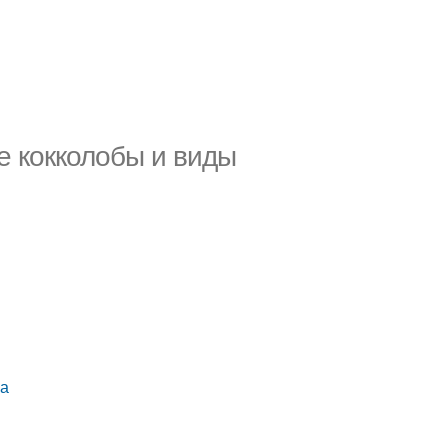
е кокколобы и виды
на