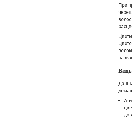
При п
череш
волос
расцв
Цветк
Цвете
волок
назва
Виды
Данны
домаш
Абу
цве
до 