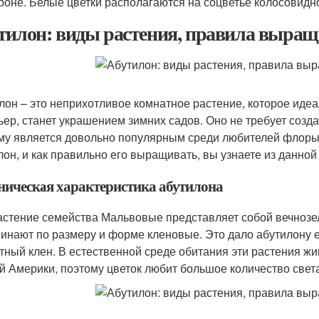
роне. Белые цветки располагаются на соцветье колосовид
тилон: виды растения, правила выращ
лон – это неприхотливое комнатное растение, которое ид
ьер, станет украшением зимних садов. Оно не требует созд
му является довольно популярным среди любителей флоры.
лон, и как правильно его выращивать, вы узнаете из данной 
ническая характеристика абутилона
астение семейства Мальвовые представляет собой вечнозел
инают по размеру и форме кленовые. Это дало абутилону 
тный клен. В естественной среде обитания эти растения жи
 Америки, поэтому цветок любит большое количество света