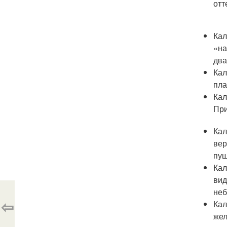
отт
Кал
«на
два
Кал
пла
Кал
При
Кал
вер
пуш
Кал
вид
неб
⇦
Кал
жел