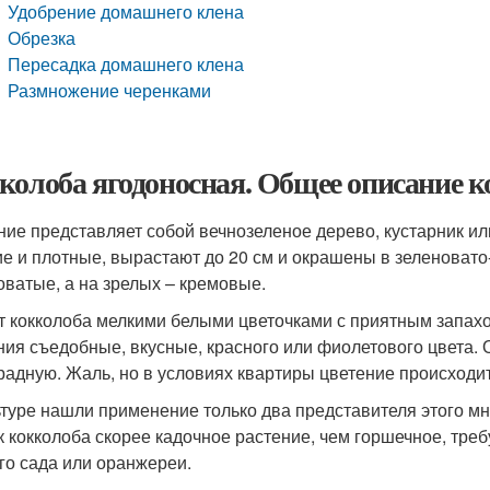
Удобрение домашнего клена
Обрезка
Пересадка домашнего клена
Размножение черенками
колоба ягодоносная. Общее описание 
ние представляет собой вечнозеленое дерево, кустарник и
ие и плотные, вырастают до 20 см и окрашены в зеленоват
оватые, а на зрелых – кремовые.
т кокколоба мелкими белыми цветочками с приятным запахо
ния съедобные, вкусные, красного или фиолетового цвета.
радную. Жаль, но в условиях квартиры цветение происходит
ьтуре нашли применение только два представителя этого мн
ак кокколоба скорее кадочное растение, чем горшечное, тре
го сада или оранжереи.