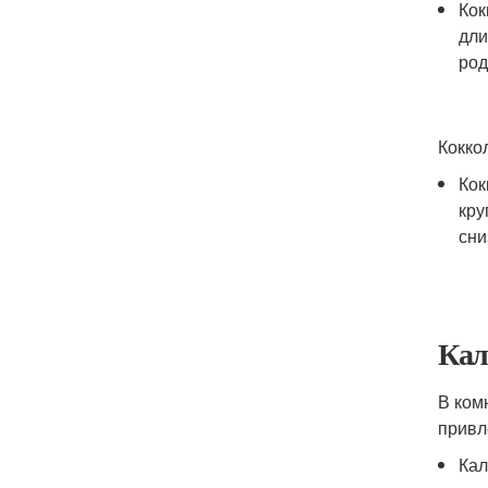
Кок
дли
род
Кокко
Кок
кру
сни
Кал
В ком
привл
Кал