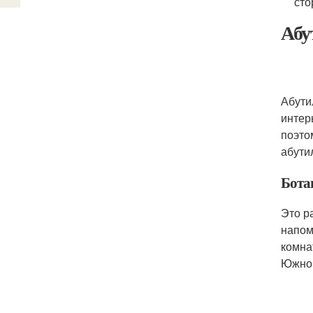
сто
Абу
Абути
интер
поэто
абути
Бота
Это р
напом
комна
Южной