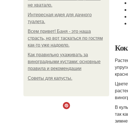
не хватало.
Интересная идея для дачного
туалета.
Всем привет! Баня - это наша
страсть, но вот таскаться по гостям
Кок
как-то уже надоело.
Как правильно ухаживать за
Расте
виноградными кустами: основные
упруг
правила и рекомендации
красн
Советы для капусты.
Цвете
расте
виног
В кул
так к
зимне