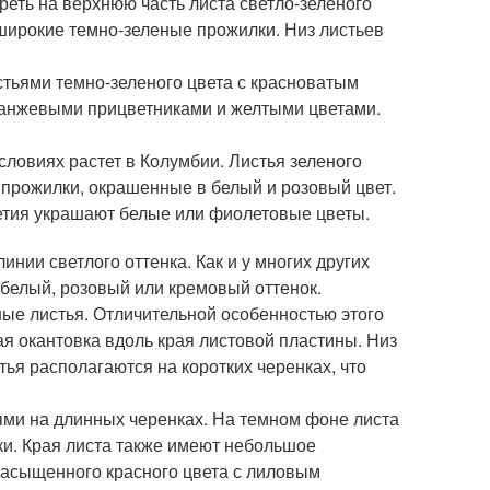
реть на верхнюю часть листа светло-зеленого
и широкие темно-зеленые прожилки. Низ листьев
тьями темно-зеленого цвета с красноватым
ранжевыми прицветниками и желтыми цветами.
словиях растет в Колумбии. Листья зеленого
 прожилки, окрашенные в белый и розовый цвет.
ветия украшают белые или фиолетовые цветы.
нии светлого оттенка. Как и у многих других
 белый, розовый или кремовый оттенок.
ые листья. Отличительной особенностью этого
ая окантовка вдоль края листовой пластины. Низ
ья располагаются на коротких черенках, что
ями на длинных черенках. На темном фоне листа
и. Края листа также имеют небольшое
насыщенного красного цвета с лиловым