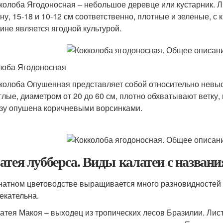
колоба Ягодоносная – небольшое деревце или кустарник. Л
ну, 15-18 и 10-12 см соответственно, плотные и зеленые, с
ине является ягодной культурой.
лоба Ягодоносная
колоба Опушенная представляет собой относительно невысо
глые, диаметром от 20 до 60 см, плотно обхватывают ветку
зу опушена коричневыми ворсинками.
атея лубберса. Виды калатеи с названи
натном цветоводстве выращивается много разновидностей к
екательна.
атея Макоя – выходец из тропических лесов Бразилии. Ли