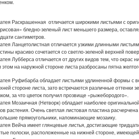
енком.
атея Раскрашенная отличается широкими листьями с ориг
рисован» бледно-зеленый лист меньшего размера, оставляя
дцати сантиметров.
атея Ланцетолистная отличается узкими длинными листьям
стины красиво сочетается со светло-зеленой верхней пов
атея Лубберса отличается от других видов тем, что окрас 
 этом на наружной стороне листа разбросаны пятна желтого
атея Руфибарба обладает листьями удлиненной формы с в
хней стороне листа, зато встречаются различные оттенки 
ком, за что цветок получил прозвище «рыжебородого».
атея Мозаичная (Нетворк) обладает наиболее оригинально
ов растения. Очень светлая листовая пластина расчерчен
ольшие прямоугольники, напоминающие мозаику.
атея Вейча имеет глянцевые листья, достигающие тридцат
тые полоски, расположенные на нижней стороне, имеющей 