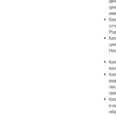
два
цве
име
Кал
отт
Род
Кал
цве
Низ
Кал
кал
Кал
вид
лис
при
Кал
в в
обр