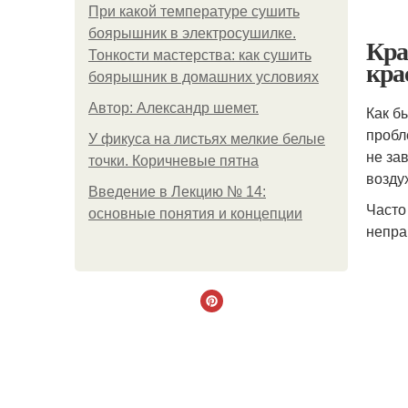
При какой температуре сушить
боярышник в электросушилке.
Кра
Тонкости мастерства: как сушить
кра
боярышник в домашних условиях
Автор: Александр шемет.
Как б
пробл
У фикуса на листьях мелкие белые
не за
точки. Коричневые пятна
возду
Введение в Лекцию № 14:
Часто
основные понятия и концепции
непра