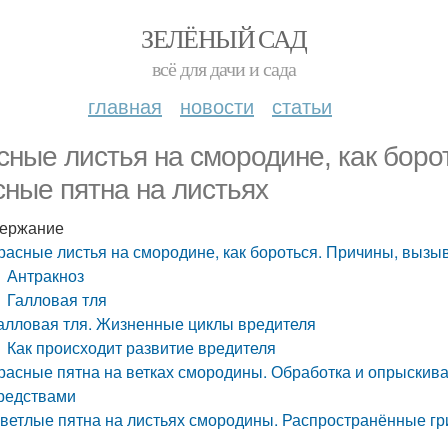
ЗЕЛЁНЫЙ САД
всё для дачи и сада
главная
новости
статьи
сные листья на смородине, как бор
сные пятна на листьях
ержание
расные листья на смородине, как бороться. Причины, вызы
Антракноз
Галловая тля
алловая тля. Жизненные циклы вредителя
Как происходит развитие вредителя
расные пятна на ветках смородины. Обработка и опрыскив
редствами
ветлые пятна на листьях смородины. Распространённые г