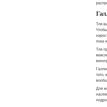
распр
Гал
Тля в
Чтобы
нарос
пока 
Тля п
макси
виног
Галло
того,
вообщ
Для ж
насек
подро