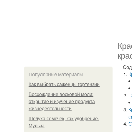
Кра
кра
Сод
К
Популярные материалы
Как выбрать саженцы гортензии
Восхождение восковой моли:
Г
открытие и изучение продукта
жизнедеятельности
К
с
Шелуха семечек, как удобрение.
С
Мульча