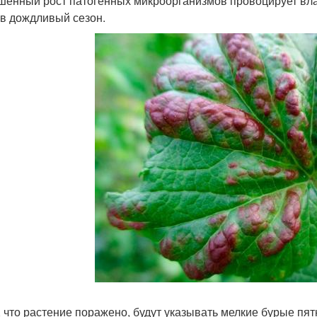
енный рост патогенных микроорганизмов провоцирует вла
 в дождливый сезон.
, что растение поражено, будут указывать мелкие бурые пя