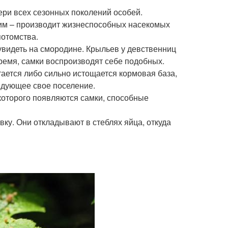
ери всех сезонных поколений особей.
им – производит жизнеспособных насекомых
потомства.
увидеть на смородине. Крыльев у девственниц
ремя, самки воспроизводят себе подобных.
тается либо сильно истощается кормовая база,
едующее свое поселение.
которого появляются самки, способные
ку. Они откладывают в стеблях яйца, откуда