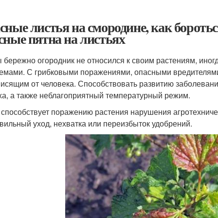
сные листья на смородине, как борот
сные пятна на листьях
ы бережно огородник не относился к своим растениям, иног
емами. С грибковыми поражениями, опасными вредителями
висящим от человека. Способствовать развитию заболева
ха, а также неблагоприятный температурный режим.
 способствует поражению растения нарушения агротехнич
вильный уход, нехватка или переизбыток удобрений.