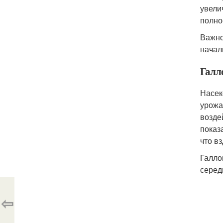
увели
полно
Важно
начал
Галл
Насек
урожа
возде
показ
что в
Галло
серед
⇦