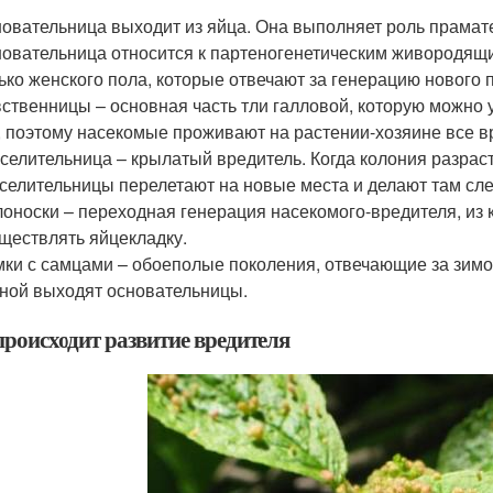
овательница выходит из яйца. Она выполняет роль прамат
овательница относится к партеногенетическим живородящ
ько женского пола, которые отвечают за генерацию нового 
ственницы – основная часть тли галловой, которую можно 
, поэтому насекомые проживают на растении-хозяине все в
селительница – крылатый вредитель. Когда колония разрас
селительницы перелетают на новые места и делают там сл
оноски – переходная генерация насекомого-вредителя, из 
ществлять яйцекладку.
ки с самцами – обоеполые поколения, отвечающие за зимов
ной выходят основательницы.
происходит развитие вредителя