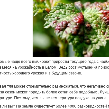
омые чаще всего выбирают приросты текущего года с наиб
вается на урожайность в целом. Ведь рост кустарника прио
тность хорошего урожая и в будущем сезоне.
вая тля может стремительно размножаться, что негативно 
 за сезон может породить более сотни себе подобных . Луч
ратуре. Поэтому, чем выше температура воздуха на улице,
е ли вы? На земле существует более 4000 разновидностей т