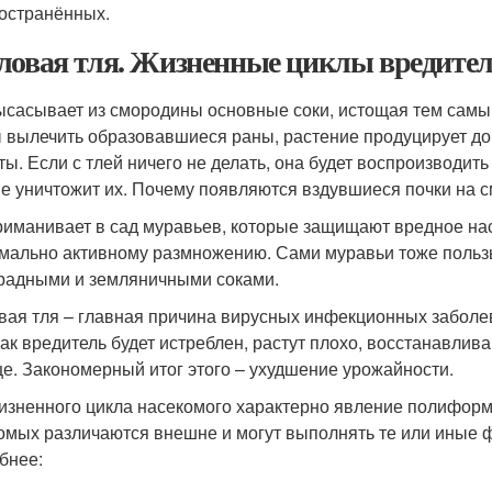
остранённых.
ловая тля. Жизненные циклы вредите
ысасывает из смородины основные соки, истощая тем самы
 вылечить образовавшиеся раны, растение продуцирует д
ты. Если с тлей ничего не делать, она будет воспроизводить
не уничтожит их. Почему появляются вздувшиеся почки на с
риманивает в сад муравьев, которые защищают вредное нас
мально активному размножению. Сами муравьи тоже пользы 
радными и земляничными соками.
вая тля – главная причина вирусных инфекционных забол
 как вредитель будет истреблен, растут плохо, восстанавлив
е. Закономерный итог этого – ухудшение урожайности.
изненного цикла насекомого характерно явление полиформи
омых различаются внешне и могут выполнять те или иные 
бнее: