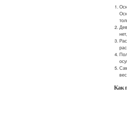
Осн
Осн
тол
Дев
нет
Рас
рас
Пол
осу
Сам
вес
Как 