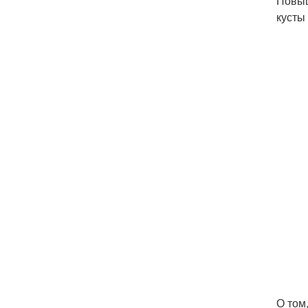
Повыш
кусты
О том