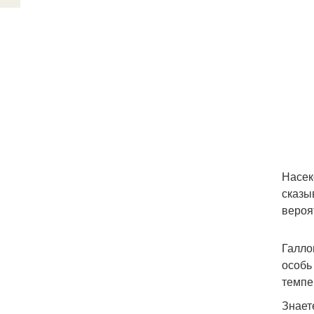
Насек
сказы
вероя
Галло
особь
темпе
Знает