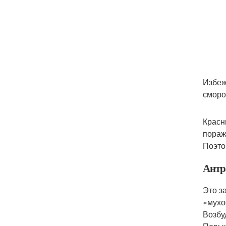
Избеж
сморо
Красн
пораж
Поэто
Антр
Это з
«мухо
Возбу