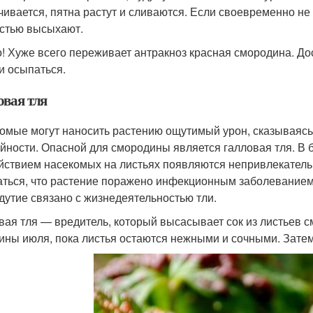
чивается, пятна растут и сливаются. Если своевременно не
стью высыхают.
! Хуже всего переживает антракноз красная смородина. Дос
и осыпаться.
овая тля
омые могут наносить растению ощутимый урон, сказываясь 
йности. Опасной для смородины является галловая тля. В
йствием насекомых на листьях появляются непривлекатель
аться, что растение поражено инфекционным заболеванием.
здутие связано с жизнедеятельностью тли.
вая тля — вредитель, который высасывает сок из листьев 
ины июля, пока листья остаются нежными и сочными. Затем