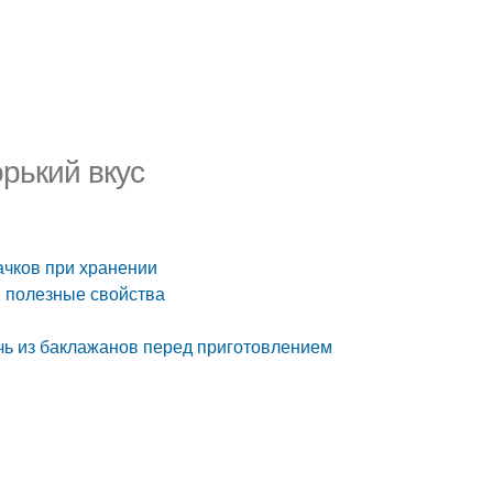
орький вкус
бачков при хранении
в, полезные свойства
речь из баклажанов перед приготовлением