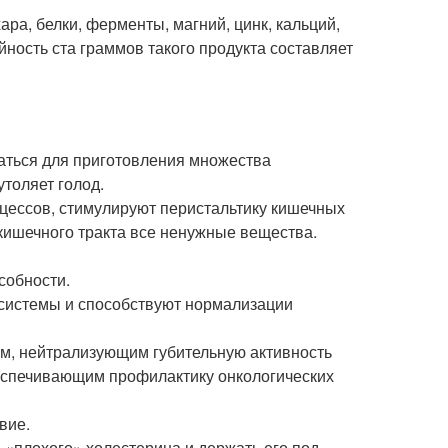
ра, белки, ферменты, магний, цинк, кальций,
йность ста граммов такого продукта составляет
ваться для приготовления множества
утоляет голод.
ессов, стимулируют перистальтику кишечных
-кишечного тракта все ненужные вещества.
собности.
системы и способствуют нормализации
м, нейтрализующим губительную активность
еспечивающим профилактику онкологических
вие.
 «плохого» холестерина и держать его под