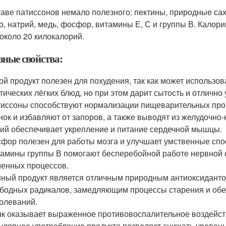
таве патиссонов немало полезного: пектины, природные саха
о, натрий, медь, фосфор, витамины Е, С и группы В. Калори
 около 20 килокалорий.
зные свойства:
ой продукт полезен для похудения, так как может использо
тических лёгких блюд, но при этом дарит сытость и отлично 
иссоны способствуют нормализации пищеварительных проц
нок и избавляют от запоров, а также выводят из желудочно
ий обеспечивает укрепление и питание сердечной мышцы.
фор полезен для работы мозга и улучшает умственные спо
амины группы В помогают бесперебойной работе нервной 
енных процессов.
ный продукт является отличным природным антиоксиданто
бодных радикалов, замедляющим процессы старения и об
олеваний.
к оказывает выраженное противовоспалительное воздейст
улярное употребление продукта позволяет снижать уровень