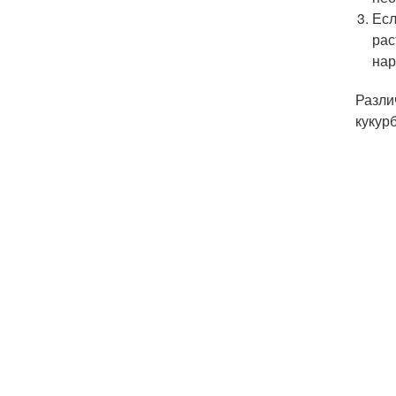
Есл
рас
нар
Разли
кукур