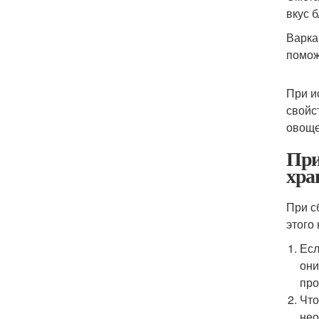
вкус 
Варка
помож
При и
свойс
овоще
При
хра
При с
этого
Есл
они
про
Что
нео