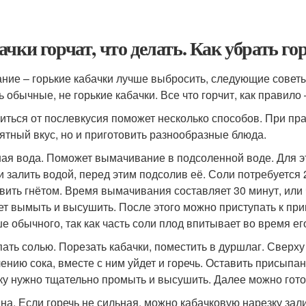
ачки горчат, что делать. Как убрать го
ние – горькие кабачки лучше выбросить, следующие советы
ь обычные, не горькие кабачки. Все что горчит, как правило 
иться от послевкусия поможет несколько способов. При пр
ятный вкус, но и приготовить разнообразные блюда.
ая вода. Поможет вымачивание в подсоленной воде. Для э
 и залить водой, перед этим подсолив её. Соли потребуетс
вить гнётом. Время вымачивания составляет 30 минут, или
ет вымыть и высушить. После этого можно приступать к при
е обычного, так как часть соли плод впитывает во время е
ать солью. Порезать кабачки, поместить в дуршлаг. Сверху
ению сока, вместе с ним уйдет и горечь. Оставить присыпа
ку нужно тщательно промыть и высушить. Далее можно гото
на. Если горечь не сильная, можно кабачковую нарезку за