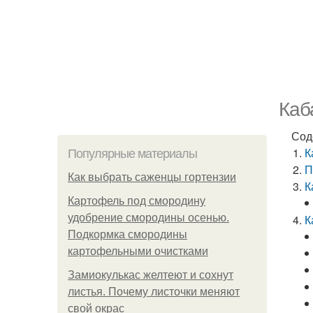
Каб
Сод
К
Популярные материалы
П
Как выбрать саженцы гортензии
К
Картофель под смородину
удобрение смородины осенью.
К
Подкормка смородины
картофельными очистками
Замиокулькас желтеют и сохнут
листья. Почему листочки меняют
свой окрас