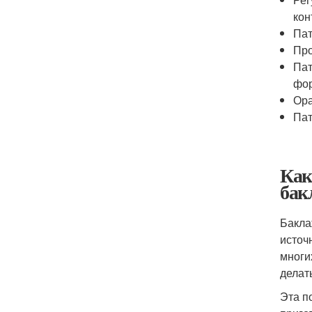
кон
Пат
Про
Пат
фор
Ора
Пат
Как
бак
Бакла
источ
многи
делат
Эта п