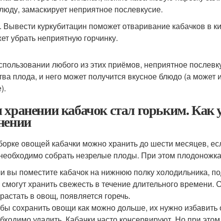
блюду, замаскирует неприятное послевкусие.
. Вывести куркубитацин поможет отваривание кабачков в ки
ет убрать неприятную горчинку.
спользовании любого из этих приёмов, неприятное послевк
тва плода, и него может получится вкусное блюдо (а может 
).
 хранении кабачок стал горьким. Как у
нении
борке овощей кабачки можно хранить до шести месяцев, е
 необходимо собрать незрелые плоды. При этом плодоножка н
и вы поместите кабачок на нижнюю полку холодильника, по
 смогут хранить свежесть в течение длительного времени.
растать в овощ, появляется горечь.
бы сохранить овощи как можно дольше, их нужно избавить о
бходимо удалить. Кабачки часто консервируют. Но при этом 