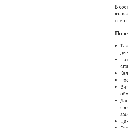
В сос
желез
всего
Поле
Так
дие
Пат
сте
Кал
Фос
Вит
обм
Дан
сво
заб
Цин
Рег