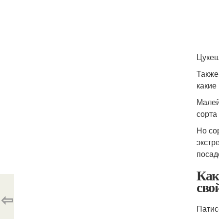
Цуке
Также
какие
Малей
сорта
Но со
экстр
посад
Как
сво
⇦
Патис