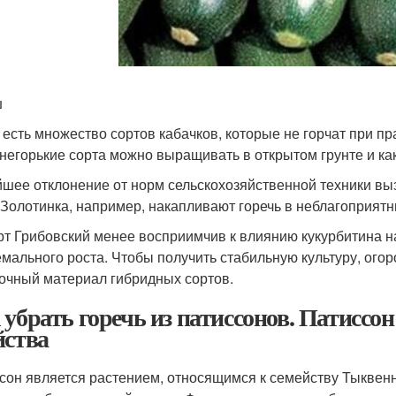
ш
 есть множество сортов кабачков, которые не горчат при пр
 негорькие сорта можно выращивать в открытом грунте и ка
шее отклонение от норм сельскохозяйственной техники вы
 Золотинка, например, накапливают горечь в неблагоприят
рт Грибовский менее восприимчив к влиянию кукурбитина на
емального роста. Чтобы получить стабильную культуру, ого
очный материал гибридных сортов.
 убрать горечь из патиссонов. Патиссон
йства
сон является растением, относящимся к семейству Тыквен