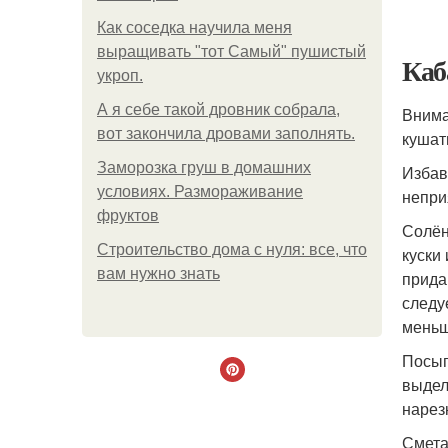
Как соседка научила меня
выращивать "тот Самый" пушистый
Каб
укроп.
А я себе такой дровник собрала,
Внима
вот закончила дровами заполнять.
кушат
Заморозка груш в домашних
Избав
условиях. Размораживание
непри
фруктов
Солён
Строительство дома с нуля: все, что
куски
вам нужно знать
прида
следу
меньш
Посып
выдел
нарез
Смета