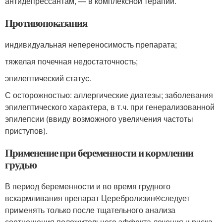
антидепрессантам, — в комплексной терапии.
Противопоказания
индивидуальная непереносимость препарата;
тяжелая почечная недостаточность;
эпилептический статус.
С осторожностью: аллергические диатезы; заболевания
эпилептического характера, в т.ч. при генерализованной
эпилепсии (ввиду возможного увеличения частоты
приступов).
Применение при беременности и кормлении
грудью
В период беременности и во время грудного
вскармливания препарат Церебролизин
®
следует
применять только после тщательного анализа
соотношения положительного эффекта лечения и риска,