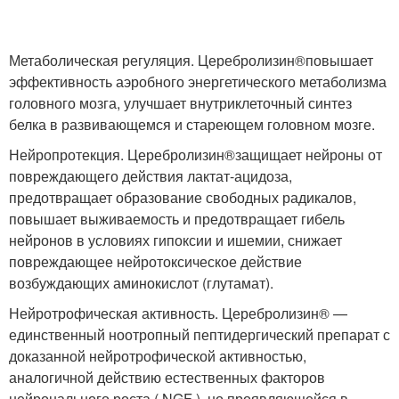
Метаболическая регуляция. Церебролизин
®
повышает
эффективность аэробного энергетического метаболизма
головного мозга, улучшает внутриклеточный синтез
белка в развивающемся и стареющем головном мозге.
Нейропротекция. Церебролизин
®
защищает нейроны от
повреждающего действия лактат-ацидоза,
предотвращает образование свободных радикалов,
повышает выживаемость и предотвращает гибель
нейронов в условиях гипоксии и ишемии, снижает
повреждающее нейротоксическое действие
возбуждающих аминокислот (глутамат).
Нейротрофическая активность. Церебролизин
®
—
единственный ноотропный пептидергический препарат с
доказанной нейротрофической активностью,
аналогичной действию естественных факторов
нейронального роста ( NGF ), но проявляющейся в