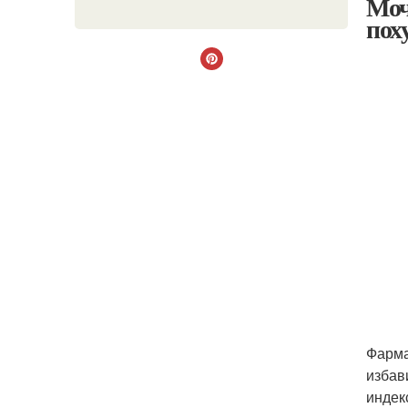
Моч
пох
Фарма
избав
индекс