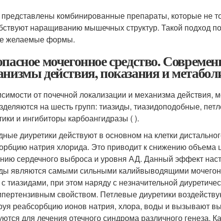
 представлены комбинированные препараты, которые не т
бствуют наращиванию мышечных структур. Такой подход позв
е желаемые формы.
опасное мочегонное средство. Совреме
анизмы действия, показания и метабо
исимости от почечной локализации и механизма действия, м
зделяются на шесть групп: тиазиды, тиазидоподобные, пет
тики и ингибиторы карбоангидразы ( ).
дные диуретики действуют в основном на клетки дистального
орбцию натрия хлорида. Это приводит к снижению объема ц
нию сердечного выброса и уровня АД. Данный эффект насту
ды являются самыми сильными калийвыводящими мочегонн
 с тиазидами, при этом наряду с незначительной диуретич
ипертензивным свойством. Петлевые диуретики воздействую
руя реабсорбцию ионов натрия, хлора, воды и вызывают в
уются для лечения отечного синдрома различного генеза. 