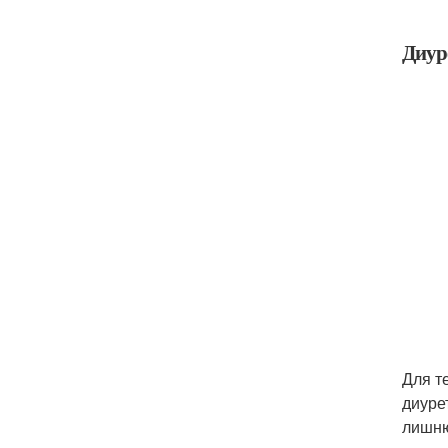
Диур
Для т
диуре
лишню