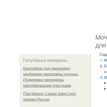
Моч
для
Сод
М
Популярные материалы
Б
Картофель под смородину
и
удобрение смородины осенью.
М
Подкормка смородины
картофельными очистками
Про березу. Самое известное
дерево России