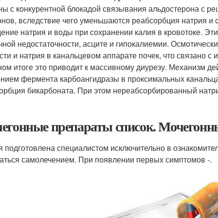
ны с конкурентной блокадой связывания альдостерона с р
нов, вследствие чего уменьшаются реабсорбция натрия и с
ение натрия и воды при сохранении калия в кровотоке. Эт
чной недостаточности, асците и гипокалиемии. Осмотичес
сти и натрия в канальцевом аппарате почек, что связано с 
ном итоге это приводит к массивному диурезу. Механизм де
ением фермента карбоангидразы в проксимальных канальцах
орбция бикарбоната. При этом нереабсорбированный натрий
егонные препараты список. Мочегонны
я подготовлена специалистом исключительно в ознакомите
аться самолечением. При появлении первых симптомов -.