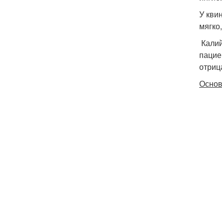
У кви
мягко
Калий
пацие
отриц
Основ