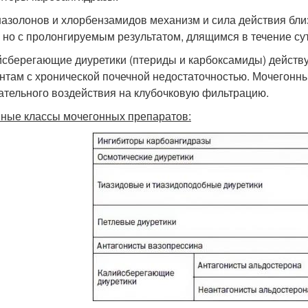
назолонов и хлорбензамидов механизм и сила действия бли
, но с пролонгируемым результатом, длящимся в течение сут
сберегающие диуретики (птериды и карбоксамиды) действ
нтам с хронической почечной недостаточностью. Мочегонн
ательного воздействия на клубочковую фильтрацию.
ные классы мочегонных препаратов: