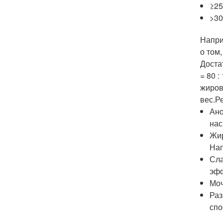
≥25
>30
Наприм
о том
Доста
= 80 
жиров
вес.Р
Ано
на
Жир
Нап
Сла
эфф
Моч
Раз
спо