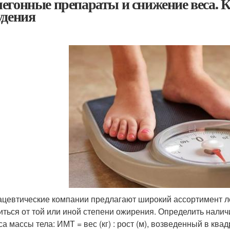
егонные препараты и снижение веса. 
удения
цевтические компании предлагают широкий ассортимент л
иться от той или иной степени ожирения. Определить нал
а массы тела: ИМТ = вес (кг) : рост (м), возведенный в ква