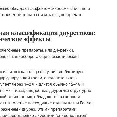
олько обладают эффектом жиросжигания, но и
оляет не только снизить вес, но придать
нная классификация диуретиков:
лические эффекты
очегонные препараты, или диуретики,
левые, калийсберегающие, осмотические
 извитого канальца изнутри, где блокируют
иркулирующей крови, следовательно, к
пает через 1–2 ч и длится обычно 12–18 ч.
ыми. Тиазидоподобные диуретики структурно
еской активностью, обладают выраженным
т на толстые восходящие отделы петли Генле,
ыраженный диурез. Этими препаратами
Калийсберегающие диуретики (спиронолактон)