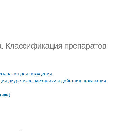
а. Классификация препаратов
епаратов для похудения
ия диуретиков: механизмы действия, показания
тики)