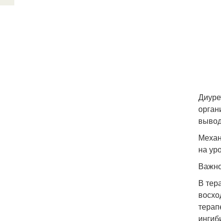
Диуре
орган
вывод
Механ
на ур
Важно
В тер
восхо
терап
ингиб