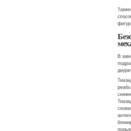
Также
спосо
фигур
Без
мех
В зав
подра
диуре
Тиази
реабс
сниже
Тиази
схожи
антиг
блоки
польз