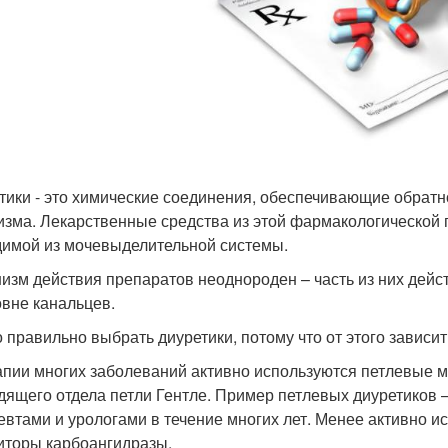
тики - это химические соединения, обеспечивающие обратн
изма. Лекарственные средства из этой фармакологической 
имой из мочевыделительной системы.
изм действия препаратов неоднороден – часть из них дейст
овне канальцев.
 правильно выбрать диуретики, потому что от этого зависи
апии многих заболеваний активно используются петлевые 
дящего отдела петли Гентле. Пример петлевых диуретиков
евтами и урологами в течение многих лет. Менее активно и
иторы карбоангидразы.