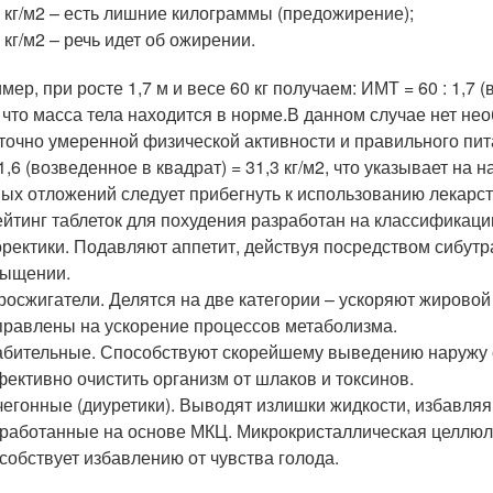
 кг/м2 – есть лишние килограммы (предожирение);
 кг/м2 – речь идет об ожирении.
ер, при росте 1,7 м и весе 60 кг получаем: ИМТ = 60 : 1,7 (
, что масса тела находится в норме.В данном случае нет н
точно умеренной физической активности и правильного пита
: 1,6 (возведенное в квадрат) = 31,3 кг/м2, что указывает н
ых отложений следует прибегнуть к использованию лекарст
ейтинг таблеток для похудения разработан на классификаци
ректики. Подавляют аппетит, действуя посредством сибутр
сыщении.
осжигатели. Делятся на две категории – ускоряют жирово
равлены на ускорение процессов метаболизма.
бительные. Способствуют скорейшему выведению наружу 
ективно очистить организм от шлаков и токсинов.
егонные (диуретики). Выводят излишки жидкости, избавляя 
работанные на основе МКЦ. Микрокристаллическая целлюло
собствует избавлению от чувства голода.