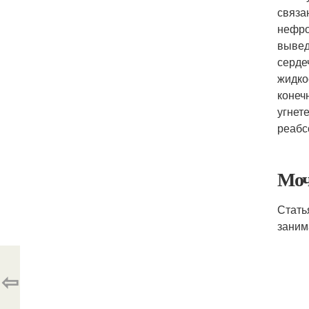
связа
нефро
вывед
серде
жидко
конеч
угнет
реабс
Моч
Стать
заним
⇦